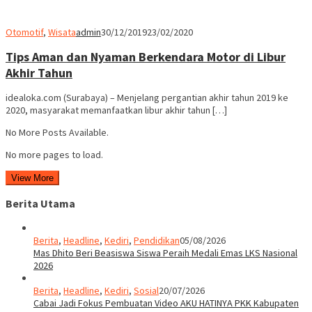
Otomotif
,
Wisata
admin
30/12/2019
23/02/2020
Tips Aman dan Nyaman Berkendara Motor di Libur
Akhir Tahun
idealoka.com (Surabaya) – Menjelang pergantian akhir tahun 2019 ke
2020, masyarakat memanfaatkan libur akhir tahun […]
No More Posts Available.
No more pages to load.
View More
Berita Utama
Berita
,
Headline
,
Kediri
,
Pendidikan
05/08/2026
Mas Dhito Beri Beasiswa Siswa Peraih Medali Emas LKS Nasional
2026
Berita
,
Headline
,
Kediri
,
Sosial
20/07/2026
Cabai Jadi Fokus Pembuatan Video AKU HATINYA PKK Kabupaten