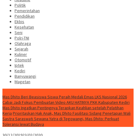
Politik
Pemerintahan
Pendidikan
Ekbis
Kesehatan
Seni
Polri-TNI
Olahraga
Sejarah
Kuliner
Otomotif
Iptek
Kediri
Banyuwangi
Magetan
Special Content
Mas Dhito Beri Beasiswa Siswa Peraih Medali Emas LKS Nasional 2026
Cabai Jadi Fokus Pembuatan Video AKU HATINYA PKK Kabupaten Kediri
Mas Dhito Ingatkan Pentingnya Terapkan Keahlian setelah Pelatihan
Kerja
Prioritaskan Hak Anak, Mas Dhito Fasilitasi Sidang Penetapan Wali
Sastra Saraswati Sewana Yatra di Tegowangi, Mas Dhito: Perkuat
Toleransi lewat Budaya
30/12/2019
23/02/2020