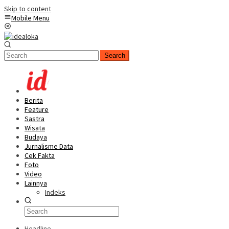
Skip to content
Mobile Menu
Search
Berita
Feature
Sastra
Wisata
Budaya
Jurnalisme Data
Cek Fakta
Foto
Video
Lainnya
Indeks
Headline