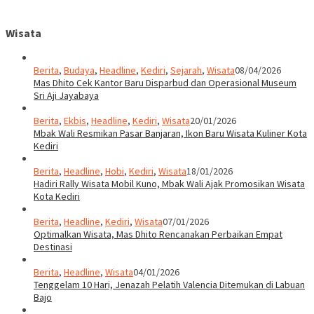
Wisata
Berita
,
Budaya
,
Headline
,
Kediri
,
Sejarah
,
Wisata
08/04/2026
Mas Dhito Cek Kantor Baru Disparbud dan Operasional Museum
Sri Aji Jayabaya
Berita
,
Ekbis
,
Headline
,
Kediri
,
Wisata
20/01/2026
Mbak Wali Resmikan Pasar Banjaran, Ikon Baru Wisata Kuliner Kota
Kediri
Berita
,
Headline
,
Hobi
,
Kediri
,
Wisata
18/01/2026
Hadiri Rally Wisata Mobil Kuno, Mbak Wali Ajak Promosikan Wisata
Kota Kediri
Berita
,
Headline
,
Kediri
,
Wisata
07/01/2026
Optimalkan Wisata, Mas Dhito Rencanakan Perbaikan Empat
Destinasi
Berita
,
Headline
,
Wisata
04/01/2026
Tenggelam 10 Hari, Jenazah Pelatih Valencia Ditemukan di Labuan
Bajo