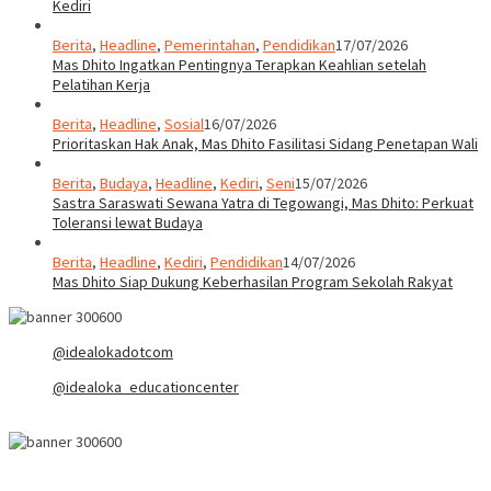
Kediri
Berita
,
Headline
,
Pemerintahan
,
Pendidikan
17/07/2026
Mas Dhito Ingatkan Pentingnya Terapkan Keahlian setelah
Pelatihan Kerja
Berita
,
Headline
,
Sosial
16/07/2026
Prioritaskan Hak Anak, Mas Dhito Fasilitasi Sidang Penetapan Wali
Berita
,
Budaya
,
Headline
,
Kediri
,
Seni
15/07/2026
Sastra Saraswati Sewana Yatra di Tegowangi, Mas Dhito: Perkuat
Toleransi lewat Budaya
Berita
,
Headline
,
Kediri
,
Pendidikan
14/07/2026
Mas Dhito Siap Dukung Keberhasilan Program Sekolah Rakyat
@idealokadotcom
@idealoka_educationcenter