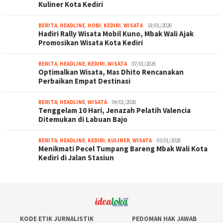
Kuliner Kota Kediri
BERITA
,
HEADLINE
,
HOBI
,
KEDIRI
,
WISATA
18/01/2026
Hadiri Rally Wisata Mobil Kuno, Mbak Wali Ajak
Promosikan Wisata Kota Kediri
BERITA
,
HEADLINE
,
KEDIRI
,
WISATA
07/01/2026
Optimalkan Wisata, Mas Dhito Rencanakan
Perbaikan Empat Destinasi
BERITA
,
HEADLINE
,
WISATA
04/01/2026
Tenggelam 10 Hari, Jenazah Pelatih Valencia
Ditemukan di Labuan Bajo
BERITA
,
HEADLINE
,
KEDIRI
,
KULINER
,
WISATA
03/01/2026
Menikmati Pecel Tumpang Bareng Mbak Wali Kota
Kediri di Jalan Stasiun
KODE ETIK JURNALISTIK
PEDOMAN HAK JAWAB