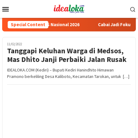
Skip
Mobile
to
Menu
content
h Medali Emas LKS Nasional 2026
Special Content
Cabai Jadi Fokus Pembua
11/02/2022
Tanggapi Keluhan Warga di Medsos,
Mas Dhito Janji Perbaiki Jalan Rusak
IDEALOKA.COM (Kediri) – Bupati Kediri Hanindhito Himawan
Pramono berkeliling Desa Kaliboto, Kecamatan Tarokan, untuk […]