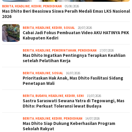
BERITA
,
HEADLINE
,
KEDIRI
,
PENDIDIKAN
05/08/2026
Mas Dhito Beri Beasiswa Siswa Peraih Medali Emas LKS Nasional
2026
BERITA
,
HEADLINE
,
KEDIRI
,
SOSIAL
20/07/2026
Cabai Jadi Fokus Pembuatan Video AKU HATINYA PKK
Kabupaten Kediri
BERITA
,
HEADLINE
,
PEMERINTAHAN
,
PENDIDIKAN
17/07/2026
Mas Dhito Ingatkan Pentingnya Terapkan Keahlian
setelah Pelatihan Kerja
BERITA
,
HEADLINE
,
SOSIAL
16/07/2026
Prioritaskan Hak Anak, Mas Dhito Fasilitasi Sidang
Penetapan Wali
BERITA
,
BUDAYA
,
HEADLINE
,
KEDIRI
,
SENI
15/07/2026
Sastra Saraswati Sewana Yatra di Tegowangi, Mas
Dhito: Perkuat Toleransi lewat Budaya
BERITA
,
HEADLINE
,
KEDIRI
,
PENDIDIKAN
14/07/2026
Mas Dhito Siap Dukung Keberhasilan Program
Sekolah Rakyat