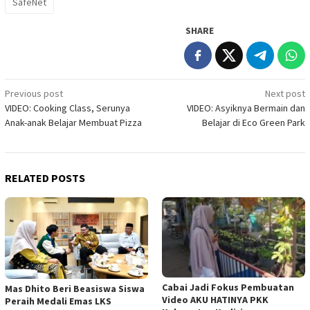
SafeNet
SHARE
Post
Previous post
Next post
VIDEO: Cooking Class, Serunya
VIDEO: Asyiknya Bermain dan
navigation
Anak-anak Belajar Membuat Pizza
Belajar di Eco Green Park
RELATED POSTS
Cabai Jadi Fokus Pembuatan
Mas Dhito Beri Beasiswa Siswa
Video AKU HATINYA PKK
Peraih Medali Emas LKS