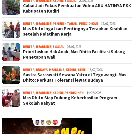
BERITA
,
HEADLINE
,
KEDIRI
,
SOSIAL
20/07/2026
Cabai Jadi Fokus Pembuatan Video AKU HATINYA PKK
Kabupaten Kediri
BERITA
,
HEADLINE
,
PEMERINTAHAN
,
PENDIDIKAN
17/07/2026
Mas Dhito Ingatkan Pentingnya Terapkan Keahlian
setelah Pelatihan Kerja
BERITA
,
HEADLINE
,
SOSIAL
16/07/2026
Prioritaskan Hak Anak, Mas Dhito Fasilitasi Sidang
Penetapan Wali
BERITA
,
BUDAYA
,
HEADLINE
,
KEDIRI
,
SENI
15/07/2026
Sastra Saraswati Sewana Yatra di Tegowangi, Mas
Dhito: Perkuat Toleransi lewat Budaya
BERITA
,
HEADLINE
,
KEDIRI
,
PENDIDIKAN
14/07/2026
Mas Dhito Siap Dukung Keberhasilan Program
Sekolah Rakyat