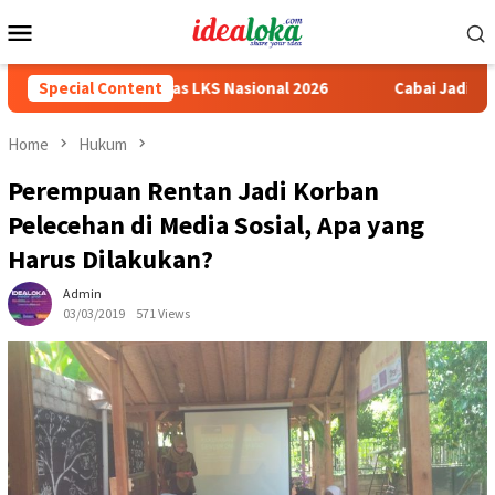
Skip
Mobile
to
Menu
content
 Medali Emas LKS Nasional 2026
Special Content
Cabai Jadi Fokus Pembua
Home
Hukum
Perempuan Rentan Jadi Korban
Pelecehan di Media Sosial, Apa yang
Harus Dilakukan?
Admin
03/03/2019
571 Views