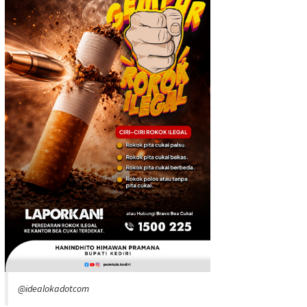
@idealokadotcom