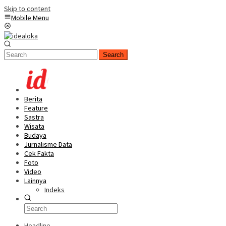
Skip to content
Mobile Menu
Search
Berita
Feature
Sastra
Wisata
Budaya
Jurnalisme Data
Cek Fakta
Foto
Video
Lainnya
Indeks
Headline