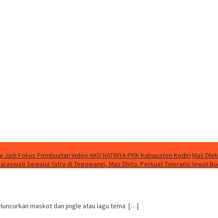
i Jadi Fokus Pembuatan Video AKU HATINYA PKK Kabupaten Kediri
Mas Dhit
Saraswati Sewana Yatra di Tegowangi, Mas Dhito: Perkuat Toleransi lewat B
luncurkan maskot dan jingle atau lagu tema […]