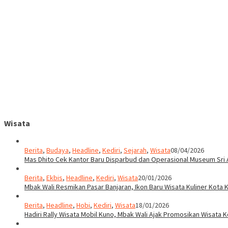
Wisata
Berita
,
Budaya
,
Headline
,
Kediri
,
Sejarah
,
Wisata
08/04/2026
Mas Dhito Cek Kantor Baru Disparbud dan Operasional Museum Sri 
Berita
,
Ekbis
,
Headline
,
Kediri
,
Wisata
20/01/2026
Mbak Wali Resmikan Pasar Banjaran, Ikon Baru Wisata Kuliner Kota K
Berita
,
Headline
,
Hobi
,
Kediri
,
Wisata
18/01/2026
Hadiri Rally Wisata Mobil Kuno, Mbak Wali Ajak Promosikan Wisata K