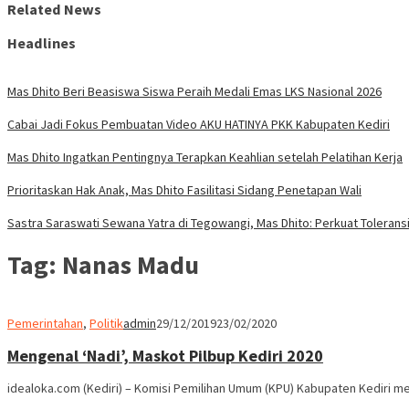
Related News
Headlines
Mas Dhito Beri Beasiswa Siswa Peraih Medali Emas LKS Nasional 2026
Cabai Jadi Fokus Pembuatan Video AKU HATINYA PKK Kabupaten Kediri
Mas Dhito Ingatkan Pentingnya Terapkan Keahlian setelah Pelatihan Kerja
Prioritaskan Hak Anak, Mas Dhito Fasilitasi Sidang Penetapan Wali
Sastra Saraswati Sewana Yatra di Tegowangi, Mas Dhito: Perkuat Tolerans
Tag:
Nanas Madu
Pemerintahan
,
Politik
admin
29/12/2019
23/02/2020
Mengenal ‘Nadi’, Maskot Pilbup Kediri 2020
idealoka.com (Kediri) – Komisi Pemilihan Umum (KPU) Kabupaten Kediri me