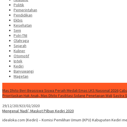
Politik
Pemerintahan
Pendidikan
Ekbis
Kesehatan
Seni
Polri-TNI
Olahraga
Sejarah
Kuliner
Otomotif
Iptek
Kediri
Banyuwangi
Magetan
Special Content
Mas Dhito Beri Beasiswa Siswa Peraih Medali Emas LKS Nasional 2026
Caba
Prioritaskan Hak Anak, Mas Dhito Fasilitasi Sidang Penetapan Wali
Sastra 
29/12/2019
23/02/2020
Mengenal ‘Nadi’, Maskot Pilbup Kediri 2020
idealoka.com (Kediri) – Komisi Pemilihan Umum (KPU) Kabupaten Kediri me