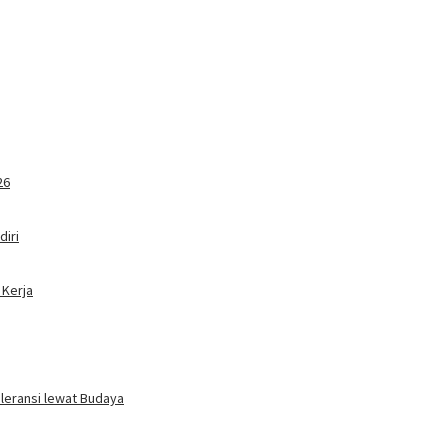
26
iri
 Kerja
oleransi lewat Budaya