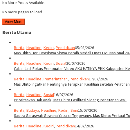
No More Posts Available.
No more pages to load.
View More
Berita Utama
Berita
,
Headline
,
Kediri
,
Pendidikan
05/08/2026
Mas Dhito Beri Beasiswa Siswa Peraih Medali Emas LKS Nasional 20
Berita
,
Headline
,
Kediri
,
Sosial
20/07/2026
Cabai Jadi Fokus Pembuatan Video AKU HATINYA PKK Kabupaten Ked
Berita
,
Headline
,
Pemerintahan
,
Pendidikan
17/07/2026
Mas Dhito Ingatkan Pentingnya Terapkan Keahlian setelah Pelatihan
Berita
,
Headline
,
Sosial
16/07/2026
Prioritaskan Hak Anak, Mas Dhito Fasilitasi Sidang Penetapan Wali
Berita
,
Budaya
,
Headline
,
Kediri
,
Seni
15/07/2026
Sastra Saraswati Sewana Yatra di Tegowangi, Mas Dhito: Perkuat T
Berita
,
Headline
,
Kediri
,
Pendidikan
14/07/2026