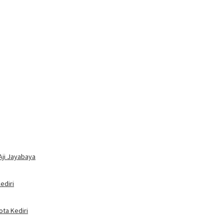
Aji Jayabaya
ediri
ota Kediri