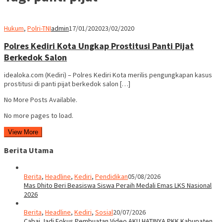
Hukum
,
Polri-TNI
admin
17/01/2020
23/02/2020
Polres Kediri Kota Ungkap Prostitusi Panti Pijat
Berkedok Salon
idealoka.com (Kediri) – Polres Kediri Kota merilis pengungkapan kasus
prostitusi di panti pijat berkedok salon […]
No More Posts Available.
No more pages to load.
View More
Berita Utama
Berita
,
Headline
,
Kediri
,
Pendidikan
05/08/2026
Mas Dhito Beri Beasiswa Siswa Peraih Medali Emas LKS Nasional
2026
Berita
,
Headline
,
Kediri
,
Sosial
20/07/2026
Cabai Jadi Fokus Pembuatan Video AKU HATINYA PKK Kabupaten