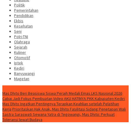
Politik
Pemerintahan
Pendidikan
Ekbis
Kesehatan
Seni
Polri-TNI
Olahraga
Sejarah
Kuliner
Otomotif
Iptek
Kediri
Banyuwangi
Magetan
Special Content
Mas Dhito Beri Beasiswa Siswa Peraih Medali Emas LKS Nasional 2026
Cabai Jadi Fokus Pembuatan Video AKU HATINYA PKK Kabupaten Kediri
Mas Dhito Ingatkan Pentingnya Terapkan Keahlian setelah Pelatihan
Kerja
Prioritaskan Hak Anak, Mas Dhito Fasilitasi Sidang Penetapan Wali
Sastra Saraswati Sewana Yatra di Tegowangi, Mas Dhito: Perkuat
Toleransi lewat Budaya