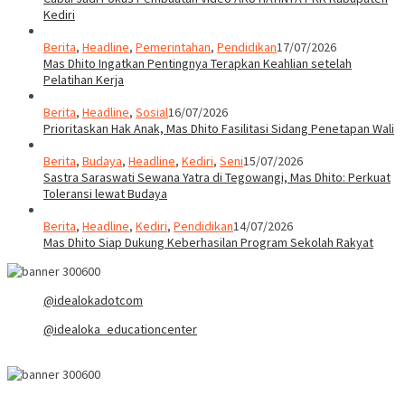
Kediri
Berita
,
Headline
,
Pemerintahan
,
Pendidikan
17/07/2026
Mas Dhito Ingatkan Pentingnya Terapkan Keahlian setelah
Pelatihan Kerja
Berita
,
Headline
,
Sosial
16/07/2026
Prioritaskan Hak Anak, Mas Dhito Fasilitasi Sidang Penetapan Wali
Berita
,
Budaya
,
Headline
,
Kediri
,
Seni
15/07/2026
Sastra Saraswati Sewana Yatra di Tegowangi, Mas Dhito: Perkuat
Toleransi lewat Budaya
Berita
,
Headline
,
Kediri
,
Pendidikan
14/07/2026
Mas Dhito Siap Dukung Keberhasilan Program Sekolah Rakyat
@idealokadotcom
@idealoka_educationcenter