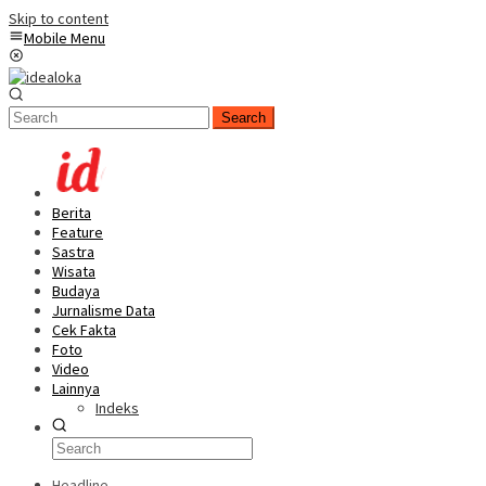
Skip to content
Mobile Menu
Search
Berita
Feature
Sastra
Wisata
Budaya
Jurnalisme Data
Cek Fakta
Foto
Video
Lainnya
Indeks
Headline