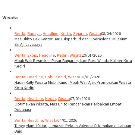
Wisata
Berita
,
Budaya
,
Headline
,
Kediri
,
Sejarah
,
Wisata
08/04/2026
Mas Dhito Cek Kantor Baru Disparbud dan Operasional Museum
Sri Aji Jayabaya
Berita
,
Ekbis
,
Headline
,
Kediri
,
Wisata
20/01/2026
Mbak Wali Resmikan Pasar Banjaran, Ikon Baru Wisata Kuliner Kota
Kediri
Berita
,
Headline
,
Hobi
,
Kediri
,
Wisata
18/01/2026
Hadiri Rally Wisata Mobil Kuno, Mbak Wali Ajak Promosikan Wisata
Kota Kediri
Berita
,
Headline
,
Kediri
,
Wisata
07/01/2026
Optimalkan Wisata, Mas Dhito Rencanakan Perbaikan Empat
Destinasi
Berita
,
Headline
,
Wisata
04/01/2026
Tenggelam 10 Hari, Jenazah Pelatih Valencia Ditemukan di Labuan
Bajo