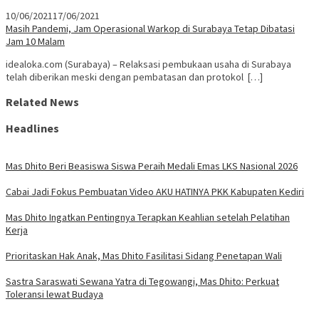
10/06/2021
17/06/2021
Masih Pandemi, Jam Operasional Warkop di Surabaya Tetap Dibatasi
Jam 10 Malam
idealoka.com (Surabaya) – Relaksasi pembukaan usaha di Surabaya
telah diberikan meski dengan pembatasan dan protokol […]
Related News
Headlines
Mas Dhito Beri Beasiswa Siswa Peraih Medali Emas LKS Nasional 2026
Cabai Jadi Fokus Pembuatan Video AKU HATINYA PKK Kabupaten Kediri
Mas Dhito Ingatkan Pentingnya Terapkan Keahlian setelah Pelatihan
Kerja
Prioritaskan Hak Anak, Mas Dhito Fasilitasi Sidang Penetapan Wali
Sastra Saraswati Sewana Yatra di Tegowangi, Mas Dhito: Perkuat
Toleransi lewat Budaya