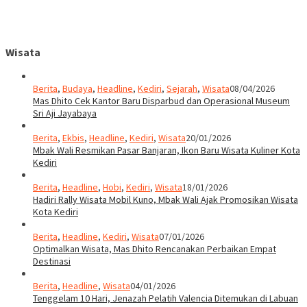
Wisata
Berita
,
Budaya
,
Headline
,
Kediri
,
Sejarah
,
Wisata
08/04/2026
Mas Dhito Cek Kantor Baru Disparbud dan Operasional Museum
Sri Aji Jayabaya
Berita
,
Ekbis
,
Headline
,
Kediri
,
Wisata
20/01/2026
Mbak Wali Resmikan Pasar Banjaran, Ikon Baru Wisata Kuliner Kota
Kediri
Berita
,
Headline
,
Hobi
,
Kediri
,
Wisata
18/01/2026
Hadiri Rally Wisata Mobil Kuno, Mbak Wali Ajak Promosikan Wisata
Kota Kediri
Berita
,
Headline
,
Kediri
,
Wisata
07/01/2026
Optimalkan Wisata, Mas Dhito Rencanakan Perbaikan Empat
Destinasi
Berita
,
Headline
,
Wisata
04/01/2026
Tenggelam 10 Hari, Jenazah Pelatih Valencia Ditemukan di Labuan