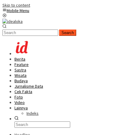
Skip to content
Mobile Menu
Search
Berita
Feature
Sastra
Wisata
Budaya
Jurnalisme Data
Cek Fakta
Foto
Video
Lainnya
Indeks
Headline