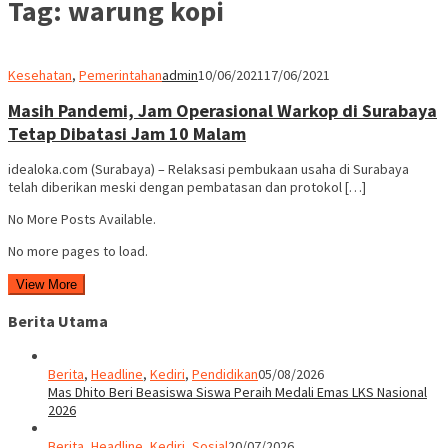
Tag:
warung kopi
Kesehatan
,
Pemerintahan
admin
10/06/2021
17/06/2021
Masih Pandemi, Jam Operasional Warkop di Surabaya
Tetap Dibatasi Jam 10 Malam
idealoka.com (Surabaya) – Relaksasi pembukaan usaha di Surabaya
telah diberikan meski dengan pembatasan dan protokol […]
No More Posts Available.
No more pages to load.
View More
Berita Utama
Berita
,
Headline
,
Kediri
,
Pendidikan
05/08/2026
Mas Dhito Beri Beasiswa Siswa Peraih Medali Emas LKS Nasional
2026
Berita
,
Headline
,
Kediri
,
Sosial
20/07/2026