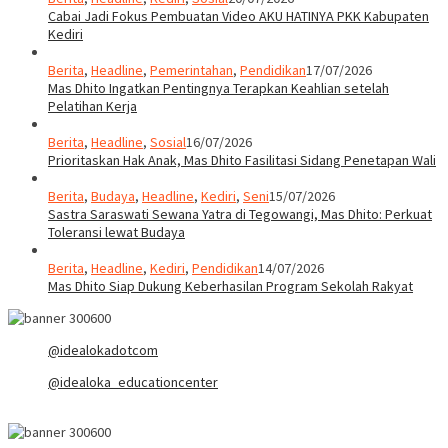
Cabai Jadi Fokus Pembuatan Video AKU HATINYA PKK Kabupaten
Kediri
Berita
,
Headline
,
Pemerintahan
,
Pendidikan
17/07/2026
Mas Dhito Ingatkan Pentingnya Terapkan Keahlian setelah
Pelatihan Kerja
Berita
,
Headline
,
Sosial
16/07/2026
Prioritaskan Hak Anak, Mas Dhito Fasilitasi Sidang Penetapan Wali
Berita
,
Budaya
,
Headline
,
Kediri
,
Seni
15/07/2026
Sastra Saraswati Sewana Yatra di Tegowangi, Mas Dhito: Perkuat
Toleransi lewat Budaya
Berita
,
Headline
,
Kediri
,
Pendidikan
14/07/2026
Mas Dhito Siap Dukung Keberhasilan Program Sekolah Rakyat
@idealokadotcom
@idealoka_educationcenter