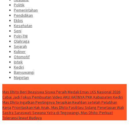
Politik
Pemerintahan
Pendidikan
Ekbis
Kesehatan
Seni
Polri-TNI
Olahraga
Sejarah
Kuliner
Otomotif
Iptek
Kediri
Banyuwangi
Magetan
Special Content
Mas Dhito Beri Beasiswa Siswa Peraih Medali Emas LKS Nasional 2026
Cabai Jadi Fokus Pembuatan Video AKU HATINYA PKK Kabupaten Kediri
Mas Dhito Ingatkan Pentingnya Terapkan Keahlian setelah Pelatihan
Kerja
Prioritaskan Hak Anak, Mas Dhito Fasilitasi Sidang Penetapan Wali
Sastra Saraswati Sewana Yatra di Tegowangi, Mas Dhito: Perkuat
Toleransi lewat Budaya