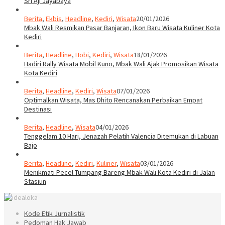
Sri Aji Jayabaya
Berita
,
Ekbis
,
Headline
,
Kediri
,
Wisata
20/01/2026
Mbak Wali Resmikan Pasar Banjaran, Ikon Baru Wisata Kuliner Kota
Kediri
Berita
,
Headline
,
Hobi
,
Kediri
,
Wisata
18/01/2026
Hadiri Rally Wisata Mobil Kuno, Mbak Wali Ajak Promosikan Wisata
Kota Kediri
Berita
,
Headline
,
Kediri
,
Wisata
07/01/2026
Optimalkan Wisata, Mas Dhito Rencanakan Perbaikan Empat
Destinasi
Berita
,
Headline
,
Wisata
04/01/2026
Tenggelam 10 Hari, Jenazah Pelatih Valencia Ditemukan di Labuan
Bajo
Berita
,
Headline
,
Kediri
,
Kuliner
,
Wisata
03/01/2026
Menikmati Pecel Tumpang Bareng Mbak Wali Kota Kediri di Jalan
Stasiun
Kode Etik Jurnalistik
Pedoman Hak Jawab