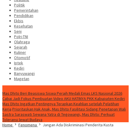
Politik
Pemerintahan
Pendidikan
Ekbis
Kesehatan
Seni
Polri-TNI
Olahraga
Sejarah
Kuliner
Otomotif
Iptek
Kediri
Banyuwangi
Magetan
Special Content
Mas Dhito Beri Beasiswa Siswa Peraih Medali Emas LKS Nasional 2026
Cabai Jadi Fokus Pembuatan Video AKU HATINYA PKK Kabupaten Kediri
Mas Dhito Ingatkan Pentingnya Terapkan Keahlian setelah Pelatihan
Kerja
Prioritaskan Hak Anak, Mas Dhito Fasilitasi Sidang Penetapan Wali
Sastra Saraswati Sewana Yatra di Tegowangi, Mas Dhito: Perkuat
Toleransi lewat Budaya
Home
Fenomena
Jangan Ada Diskriminasi Penderita Kusta