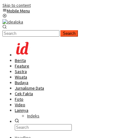
Skip to content
Mobile Menu
Search
Berita
Feature
Sastra
Wisata
Budaya
Jurnalisme Data
Cek Fakta
Foto
Video
Lainnya
Indeks
Headline