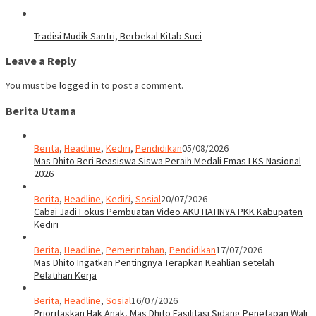
Tradisi Mudik Santri, Berbekal Kitab Suci
Leave a Reply
You must be
logged in
to post a comment.
Berita Utama
Berita
,
Headline
,
Kediri
,
Pendidikan
05/08/2026
Mas Dhito Beri Beasiswa Siswa Peraih Medali Emas LKS Nasional
2026
Berita
,
Headline
,
Kediri
,
Sosial
20/07/2026
Cabai Jadi Fokus Pembuatan Video AKU HATINYA PKK Kabupaten
Kediri
Berita
,
Headline
,
Pemerintahan
,
Pendidikan
17/07/2026
Mas Dhito Ingatkan Pentingnya Terapkan Keahlian setelah
Pelatihan Kerja
Berita
,
Headline
,
Sosial
16/07/2026
Prioritaskan Hak Anak, Mas Dhito Fasilitasi Sidang Penetapan Wali