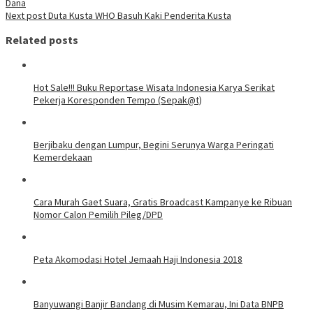
Dana
Next post
Duta Kusta WHO Basuh Kaki Penderita Kusta
Related posts
Hot Sale!!! Buku Reportase Wisata Indonesia Karya Serikat
Pekerja Koresponden Tempo (Sepak@t)
Berjibaku dengan Lumpur, Begini Serunya Warga Peringati
Kemerdekaan
Cara Murah Gaet Suara, Gratis Broadcast Kampanye ke Ribuan
Nomor Calon Pemilih Pileg/DPD
Peta Akomodasi Hotel Jemaah Haji Indonesia 2018
Banyuwangi Banjir Bandang di Musim Kemarau, Ini Data BNPB