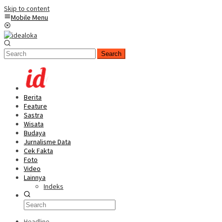
Skip to content
Mobile Menu
Search
Berita
Feature
Sastra
Wisata
Budaya
Jurnalisme Data
Cek Fakta
Foto
Video
Lainnya
Indeks
Headline