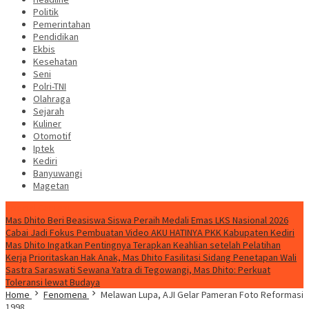
Politik
Pemerintahan
Pendidikan
Ekbis
Kesehatan
Seni
Polri-TNI
Olahraga
Sejarah
Kuliner
Otomotif
Iptek
Kediri
Banyuwangi
Magetan
Special Content
Mas Dhito Beri Beasiswa Siswa Peraih Medali Emas LKS Nasional 2026
Cabai Jadi Fokus Pembuatan Video AKU HATINYA PKK Kabupaten Kediri
Mas Dhito Ingatkan Pentingnya Terapkan Keahlian setelah Pelatihan
Kerja
Prioritaskan Hak Anak, Mas Dhito Fasilitasi Sidang Penetapan Wali
Sastra Saraswati Sewana Yatra di Tegowangi, Mas Dhito: Perkuat
Toleransi lewat Budaya
Home
Fenomena
Melawan Lupa, AJI Gelar Pameran Foto Reformasi
1998