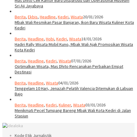
Mas Dhito Cek Kantor Baru Disparbud dan Operasional Museum
Sri Aji Jayabaya
Berita
,
Ekbis
,
Headline
,
Kediri
,
Wisata
20/01/2026
Mbak Wali Resmikan Pasar Banjaran, Ikon Baru Wisata Kuliner Kota
Kediri
Berita
,
Headline
,
Hobi
,
Kediri
,
Wisata
18/01/2026
Hadiri Rally Wisata Mobil Kuno, Mbak Wali Ajak Promosikan Wisata
Kota Kediri
Berita
,
Headline
,
Kediri
,
Wisata
07/01/2026
Optimalkan Wisata, Mas Dhito Rencanakan Perbaikan Empat
Destinasi
Berita
,
Headline
,
Wisata
04/01/2026
Tenggelam 10 Hari, Jenazah Pelatih Valencia Ditemukan di Labuan
Bajo
Berita
,
Headline
,
Kediri
,
Kuliner
,
Wisata
03/01/2026
Menikmati Pecel Tumpang Bareng Mbak Wali Kota Kediri di Jalan
Stasiun
Kode Etik Jurnalistik