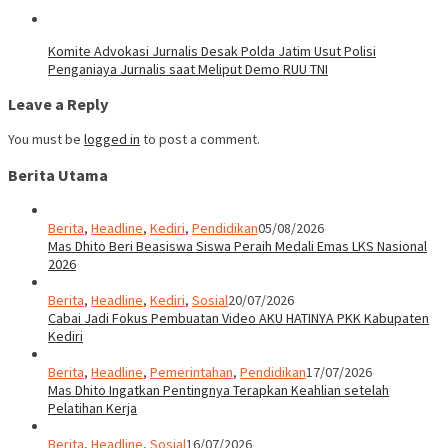
Komite Advokasi Jurnalis Desak Polda Jatim Usut Polisi
Penganiaya Jurnalis saat Meliput Demo RUU TNI
Leave a Reply
You must be
logged in
to post a comment.
Berita Utama
Berita
,
Headline
,
Kediri
,
Pendidikan
05/08/2026
Mas Dhito Beri Beasiswa Siswa Peraih Medali Emas LKS Nasional
2026
Berita
,
Headline
,
Kediri
,
Sosial
20/07/2026
Cabai Jadi Fokus Pembuatan Video AKU HATINYA PKK Kabupaten
Kediri
Berita
,
Headline
,
Pemerintahan
,
Pendidikan
17/07/2026
Mas Dhito Ingatkan Pentingnya Terapkan Keahlian setelah
Pelatihan Kerja
Berita
,
Headline
,
Sosial
16/07/2026