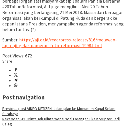
berbagai organisasi masyarakat sipil dalam Panitia Bersama
#20TahunReformasi, AJI juga mengikuti Aksi 20 Tahun
Reformasi yang berlangsung 21 Mei 2018. Massa dari berbagai
organisasi akan berkumpul di Patung Kuda dan bergerak ke
depan Istana Presiden, menyampaikan agenda reformasi yang
belum tuntas. (*)
Sumber:
https://aji.or.id/read/press-release/816/melawan-
lupa-aji-gelar-pameran-foto-reformasi-1998.html
Post Views:
672
Share
Post navigation
Previous post
VIDEO NETIZEN: Jalan-jalan ke Monumen Kapal Selam
Surabaya
Next post
KPU Minta Tak Diintervensi soal Larangan Eks Koruptor Jadi
Caleg