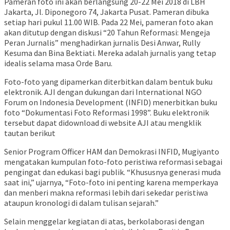
Pameran foto ini akan berlangsung 20-22 Mei 2018 di LBH
Jakarta, Jl. Diponegoro 74, Jakarta Pusat. Pameran dibuka
setiap hari pukul 11.00 WIB. Pada 22 Mei, pameran foto akan
akan ditutup dengan diskusi “20 Tahun Reformasi: Mengeja
Peran Jurnalis” menghadirkan jurnalis Desi Anwar, Rully
Kesuma dan Bina Bektiati. Mereka adalah jurnalis yang tetap
idealis selama masa Orde Baru.
Foto-foto yang dipamerkan diterbitkan dalam bentuk buku
elektronik. AJI dengan dukungan dari International NGO
Forum on Indonesia Development (INFID) menerbitkan buku
foto “Dokumentasi Foto Reformasi 1998”. Buku elektronik
tersebut dapat didownload di website AJI atau mengklik
tautan berikut
Senior Program Officer HAM dan Demokrasi INFID, Mugiyanto
mengatakan kumpulan foto-foto peristiwa reformasi sebagai
pengingat dan edukasi bagi publik. “Khususnya generasi muda
saat ini,” ujarnya, “Foto-foto ini penting karena memperkaya
dan menberi makna reformasi lebih dari sekedar peristiwa
ataupun kronologi di dalam tulisan sejarah.”
Selain menggelar kegiatan di atas, berkolaborasi dengan