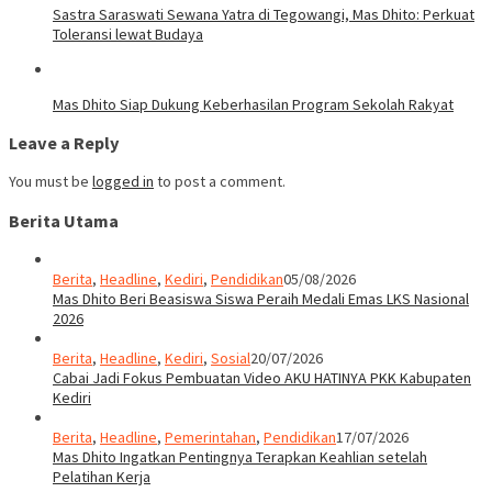
Sastra Saraswati Sewana Yatra di Tegowangi, Mas Dhito: Perkuat
Toleransi lewat Budaya
Mas Dhito Siap Dukung Keberhasilan Program Sekolah Rakyat
Leave a Reply
You must be
logged in
to post a comment.
Berita Utama
Berita
,
Headline
,
Kediri
,
Pendidikan
05/08/2026
Mas Dhito Beri Beasiswa Siswa Peraih Medali Emas LKS Nasional
2026
Berita
,
Headline
,
Kediri
,
Sosial
20/07/2026
Cabai Jadi Fokus Pembuatan Video AKU HATINYA PKK Kabupaten
Kediri
Berita
,
Headline
,
Pemerintahan
,
Pendidikan
17/07/2026
Mas Dhito Ingatkan Pentingnya Terapkan Keahlian setelah
Pelatihan Kerja