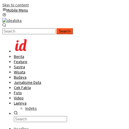
Skip to content
Mobile Menu
Search
Berita
Feature
Sastra
Wisata
Budaya
Jurnalisme Data
Cek Fakta
Foto
Video
Lainnya
Indeks
Headline