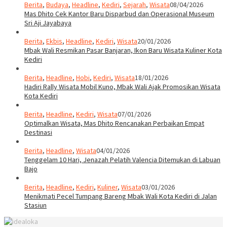
Berita
,
Budaya
,
Headline
,
Kediri
,
Sejarah
,
Wisata
08/04/2026
Mas Dhito Cek Kantor Baru Disparbud dan Operasional Museum
Sri Aji Jayabaya
Berita
,
Ekbis
,
Headline
,
Kediri
,
Wisata
20/01/2026
Mbak Wali Resmikan Pasar Banjaran, Ikon Baru Wisata Kuliner Kota
Kediri
Berita
,
Headline
,
Hobi
,
Kediri
,
Wisata
18/01/2026
Hadiri Rally Wisata Mobil Kuno, Mbak Wali Ajak Promosikan Wisata
Kota Kediri
Berita
,
Headline
,
Kediri
,
Wisata
07/01/2026
Optimalkan Wisata, Mas Dhito Rencanakan Perbaikan Empat
Destinasi
Berita
,
Headline
,
Wisata
04/01/2026
Tenggelam 10 Hari, Jenazah Pelatih Valencia Ditemukan di Labuan
Bajo
Berita
,
Headline
,
Kediri
,
Kuliner
,
Wisata
03/01/2026
Menikmati Pecel Tumpang Bareng Mbak Wali Kota Kediri di Jalan
Stasiun