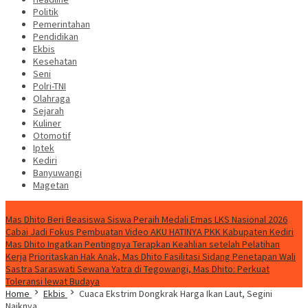
Politik
Pemerintahan
Pendidikan
Ekbis
Kesehatan
Seni
Polri-TNI
Olahraga
Sejarah
Kuliner
Otomotif
Iptek
Kediri
Banyuwangi
Magetan
Special Content
Mas Dhito Beri Beasiswa Siswa Peraih Medali Emas LKS Nasional 2026
Cabai Jadi Fokus Pembuatan Video AKU HATINYA PKK Kabupaten Kediri
Mas Dhito Ingatkan Pentingnya Terapkan Keahlian setelah Pelatihan
Kerja
Prioritaskan Hak Anak, Mas Dhito Fasilitasi Sidang Penetapan Wali
Sastra Saraswati Sewana Yatra di Tegowangi, Mas Dhito: Perkuat
Toleransi lewat Budaya
Home
Ekbis
Cuaca Ekstrim Dongkrak Harga Ikan Laut, Segini
Naiknya