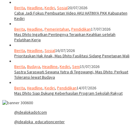
Berita
,
Headline
,
Kediri
,
Sosial
20/07/2026
Cabai Jadi Fokus Pembuatan Video AKU HATINYA PKK Kabupaten
Kediri
Berita
,
Headline
,
Pemerintahan
,
Pendidikan
17/07/2026
Mas Dhito Ingatkan Pentingnya Terapkan Keahlian setelah
Pelatihan Kerja
Berita
,
Headline
,
Sosial
16/07/2026
Prioritaskan Hak Anak, Mas Dhito Fasilitasi Sidang Penetapan Wali
Berita
,
Budaya
,
Headline
,
Kediri
,
Seni
15/07/2026
Sastra Saraswati Sewana Yatra di Tegowangi, Mas Dhito: Perkuat
Toleransi lewat Budaya
Berita
,
Headline
,
Kediri
,
Pendidikan
14/07/2026
Mas Dhito Siap Dukung Keberhasilan Program Sekolah Rakyat
@idealokadotcom
@idealoka_educationcenter