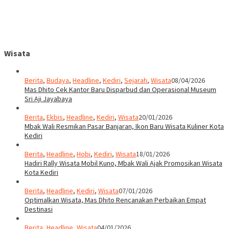
Wisata
Berita
,
Budaya
,
Headline
,
Kediri
,
Sejarah
,
Wisata
08/04/2026
Mas Dhito Cek Kantor Baru Disparbud dan Operasional Museum
Sri Aji Jayabaya
Berita
,
Ekbis
,
Headline
,
Kediri
,
Wisata
20/01/2026
Mbak Wali Resmikan Pasar Banjaran, Ikon Baru Wisata Kuliner Kota
Kediri
Berita
,
Headline
,
Hobi
,
Kediri
,
Wisata
18/01/2026
Hadiri Rally Wisata Mobil Kuno, Mbak Wali Ajak Promosikan Wisata
Kota Kediri
Berita
,
Headline
,
Kediri
,
Wisata
07/01/2026
Optimalkan Wisata, Mas Dhito Rencanakan Perbaikan Empat
Destinasi
Berita
,
Headline
,
Wisata
04/01/2026