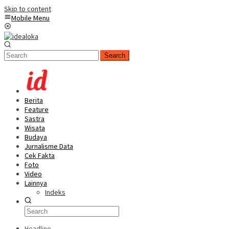
Skip to content
Mobile Menu
Search
Berita
Feature
Sastra
Wisata
Budaya
Jurnalisme Data
Cek Fakta
Foto
Video
Lainnya
Indeks
Headline