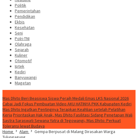
Politik
Pemerintahan
Pendidikan
Ekbis
Kesehatan
Seni
Polri-TNI
Olahraga
Sejarah
Kuliner
Otomotif
Iptek
Kediri
Banyuwangi
Magetan
Special Content
Mas Dhito Beri Beasiswa Siswa Peraih Medali Emas LKS Nasional 2026
Cabai Jadi Fokus Pembuatan Video AKU HATINYA PKK Kabupaten Kediri
Mas Dhito Ingatkan Pentingnya Terapkan Keahlian setelah Pelatihan
Kerja
Prioritaskan Hak Anak, Mas Dhito Fasilitasi Sidang Penetapan Wali
Sastra Saraswati Sewana Yatra di Tegowangi, Mas Dhito: Perkuat
Toleransi lewat Budaya
Home
Alam
Gempa Berpusat di Malang Dirasakan Warga
Tulungagung