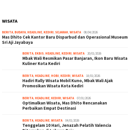
WISATA
BERITA
,
BUDAYA
,
HEADLINE
,
KEDIRI
,
SEJARAH
,
WISATA
08/04/2026
Mas Dhito Cek Kantor Baru Disparbud dan Operasional Museum
Sri Aji Jayabaya
BERITA
,
EKBIS
,
HEADLINE
,
KEDIRI
,
WISATA
20/01/2026
Mbak Wali Resmikan Pasar Banjaran, Ikon Baru Wisata
Kuliner Kota Kediri
BERITA
,
HEADLINE
,
HOBI
,
KEDIRI
,
WISATA
18/01/2026
Hadiri Rally Wisata Mobil Kuno, Mbak Wali Ajak
Promosikan Wisata Kota Kediri
BERITA
,
HEADLINE
,
KEDIRI
,
WISATA
07/01/2026
Optimalkan Wisata, Mas Dhito Rencanakan
Perbaikan Empat Destinasi
BERITA
,
HEADLINE
,
WISATA
04/01/2026
Tenggelam 10 Hari, Jenazah Pelatih Valencia