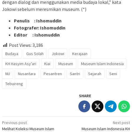
dengan dialog dan menggunakan media budaya lokal,” kata
Jokowi sebelum meresmikan museum. (*)
Penulis : Ishomuddin
Fotografer: Ishomuddin
Editor : Ishomuddin
Post Views:
3,186
Budaya
Gus Solah
Jokowi
Kerajaan
KH Hasyim Asy'ari
Kiai
Museum
Museum Islam Indonesia
NU
Nusantara
Pesantren
Santri
Sejarah
Seni
Tebuireng
SHARE
Post
Previous post
Next post
Melihat Koleksi Museum Islam
Museum Islam Indonesia KH
navigation