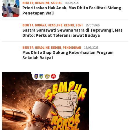
BERITA
,
HEADLINE
,
SOSIAL
16/07/2026
Prioritaskan Hak Anak, Mas Dhito Fasilitasi Sidang
Penetapan Wali
BERITA
,
BUDAYA
,
HEADLINE
,
KEDIRI
,
SENI
15/07/2026
Sastra Saraswati Sewana Yatra di Tegowangi, Mas
Dhito: Perkuat Toleransi lewat Budaya
BERITA
,
HEADLINE
,
KEDIRI
,
PENDIDIKAN
14/07/2026
Mas Dhito Siap Dukung Keberhasilan Program
Sekolah Rakyat