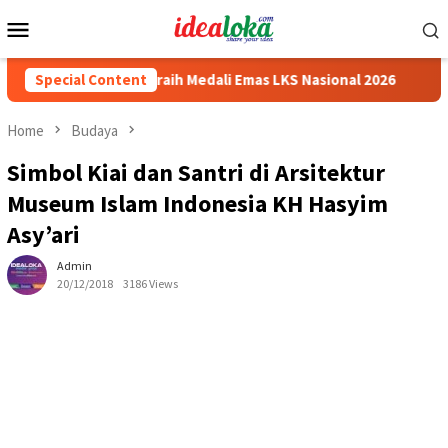
Skip
Mobile
to
Menu
content
asiswa Siswa Peraih Medali Emas LKS Nasional 2026
Special Content
Cabai 
Home
Budaya
Simbol Kiai dan Santri di Arsitektur
Museum Islam Indonesia KH Hasyim
Asy’ari
Admin
20/12/2018
3186 Views