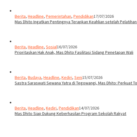
Berita
,
Headline
,
Pemerintahan
,
Pendidikan
17/07/2026
Mas Dhito Ingatkan Pentingnya Terapkan Keahlian setelah Pelatihan
Berita
,
Headline
,
Sosial
16/07/2026
Prioritaskan Hak Anak, Mas Dhito Fasilitasi Sidang Penetapan Wali
Berita
,
Budaya
,
Headline
,
Kediri
,
Seni
15/07/2026
Sastra Saraswati Sewana Yatra di Tegowangi, Mas Dhito: Perkuat T
Berita
,
Headline
,
Kediri
,
Pendidikan
14/07/2026
Mas Dhito Siap Dukung Keberhasilan Program Sekolah Rakyat