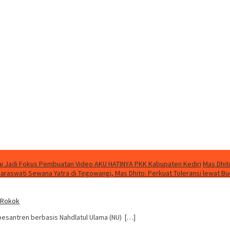
i Jadi Fokus Pembuatan Video AKU HATINYA PKK Kabupaten Kediri
Mas Dhit
Saraswati Sewana Yatra di Tegowangi, Mas Dhito: Perkuat Toleransi lewat B
a Rokok
k pesantren berbasis Nahdlatul Ulama (NU) […]