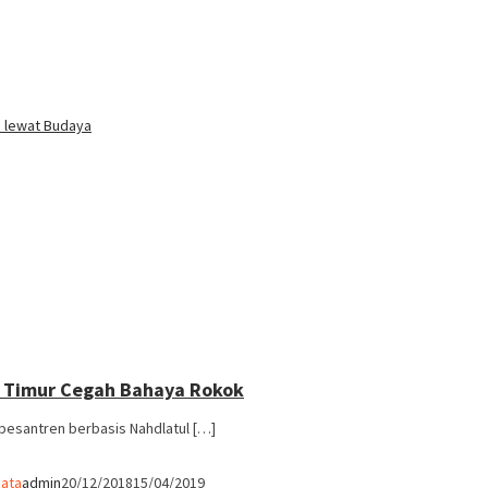
i lewat Budaya
a Timur Cegah Bahaya Rokok
k pesantren berbasis Nahdlatul […]
ata
admin
20/12/2018
15/04/2019