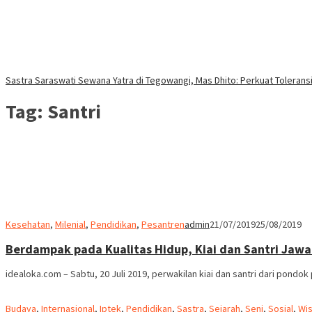
Sastra Saraswati Sewana Yatra di Tegowangi, Mas Dhito: Perkuat Tolerans
Tag:
Santri
Kesehatan
,
Milenial
,
Pendidikan
,
Pesantren
admin
21/07/2019
25/08/2019
Berdampak pada Kualitas Hidup, Kiai dan Santri Jaw
idealoka.com – Sabtu, 20 Juli 2019, perwakilan kiai dan santri dari pondo
Budaya
,
Internasional
,
Iptek
,
Pendidikan
,
Sastra
,
Sejarah
,
Seni
,
Sosial
,
Wis