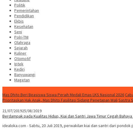
Politik
Pemerintahan
Pendidikan
Ekbis
Kesehatan
Seni
Polri-TNI
Olahraga
Sejarah
Kuliner
Otomotif
Iptek
Kediri
Banyuwangi
Magetan
Special Content
Mas Dhito Beri Beasiswa Siswa Peraih Medali Emas LKS Nasional 2026
Caba
Prioritaskan Hak Anak, Mas Dhito Fasilitasi Sidang Penetapan Wali
Sastra 
21/07/2019
25/08/2019
Berdampak pada Kualitas Hidup, Kiai dan Santri Jawa Timur Cegah Bahay
idealoka.com - Sabtu, 20 Juli 2019, perwakilan kiai dan santri dari pondo