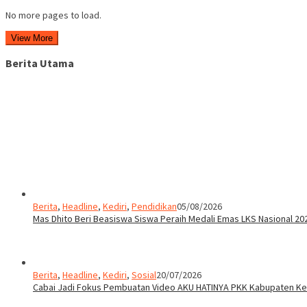
No more pages to load.
View More
Berita Utama
Berita
,
Headline
,
Kediri
,
Pendidikan
05/08/2026
Mas Dhito Beri Beasiswa Siswa Peraih Medali Emas LKS Nasional 20
Berita
,
Headline
,
Kediri
,
Sosial
20/07/2026
Cabai Jadi Fokus Pembuatan Video AKU HATINYA PKK Kabupaten Ked