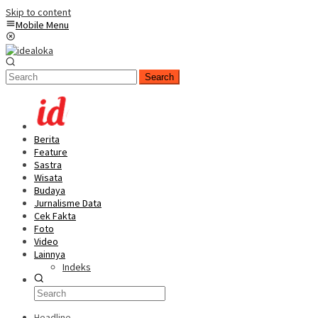
Skip to content
Mobile Menu
Search
Berita
Feature
Sastra
Wisata
Budaya
Jurnalisme Data
Cek Fakta
Foto
Video
Lainnya
Indeks
Headline