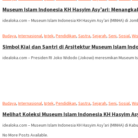
Museum Islam Indonesia KH Hasyim Asy’ari: Menangka
idealoka.com – Museum Islam Indonesia KH Hasyim Asy’ari (MINHA) di Jom
Budaya
,
Internasional
,
Iptek
,
Pendidikan
,
Sastra
,
Sejarah
,
Seni
,
Sosial
,
Wis
Simbol Kiai dan Santri di Arsitektur Museum Islam Ind
idealoka.com – Presiden RI Joko Widodo (Jokowi) meresmikan Museum Isla
Budaya
,
Internasional
,
Iptek
,
Pendidikan
,
Sastra
,
Sejarah
,
Seni
,
Sosial
,
Wis
Melihat Koleksi Museum Islam Indonesia KH Hasyim Asy
idealoka.com – Museum Islam Indonesia KH Hasyim Asy’ari (MINHA) di Ka
No More Posts Available.