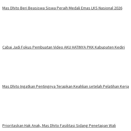
Mas Dhito Beri Beasiswa Siswa Peraih Medali Emas LKS Nasional 2026
Cabai Jadi Fokus Pembuatan Video AKU HATINYA PKK Kabupaten Kediri
Mas Dhito Ingatkan Pentingnya Terapkan Keahlian setelah Pelatihan Kerja
Prioritaskan Hak Anak, Mas Dhito Fasilitasi Sidang Penetapan Wali