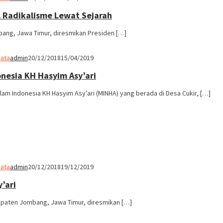
l Radikalisme Lewat Sejarah
bang, Jawa Timur, diresmikan Presiden […]
ata
admin
20/12/2018
15/04/2019
onesia KH Hasyim Asy’ari
m Indonesia KH Hasyim Asy’ari (MINHA) yang berada di Desa Cukir, […]
ata
admin
20/12/2018
19/12/2019
’ari
bupaten Jombang, Jawa Timur, diresmikan […]