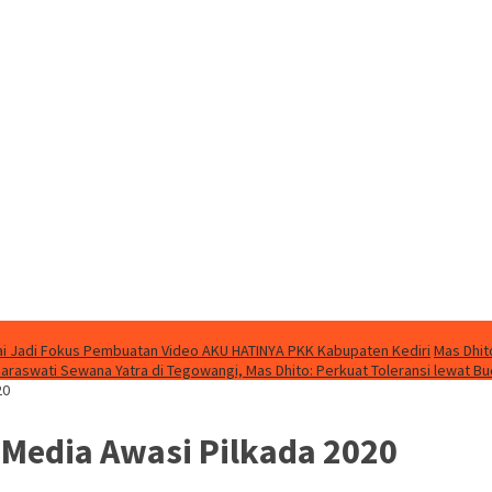
i Jadi Fokus Pembuatan Video AKU HATINYA PKK Kabupaten Kediri
Mas Dhit
Saraswati Sewana Yatra di Tegowangi, Mas Dhito: Perkuat Toleransi lewat B
20
 Media Awasi Pilkada 2020