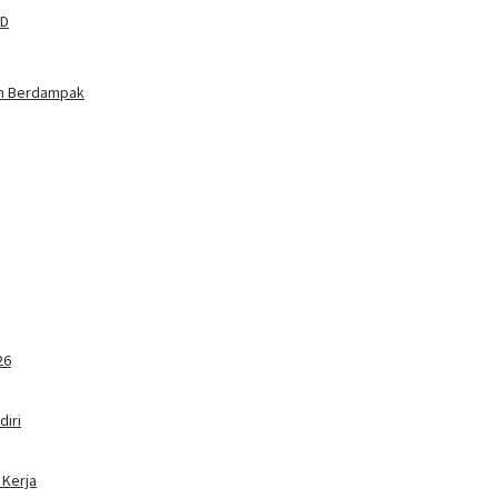
RD
an Berdampak
26
iri
 Kerja