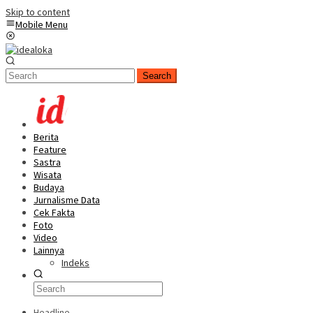
Skip to content
Mobile Menu
Search
Berita
Feature
Sastra
Wisata
Budaya
Jurnalisme Data
Cek Fakta
Foto
Video
Lainnya
Indeks
Headline