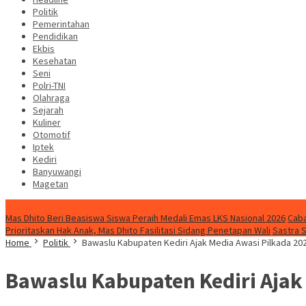
Politik
Pemerintahan
Pendidikan
Ekbis
Kesehatan
Seni
Polri-TNI
Olahraga
Sejarah
Kuliner
Otomotif
Iptek
Kediri
Banyuwangi
Magetan
Special Content
Mas Dhito Beri Beasiswa Siswa Peraih Medali Emas LKS Nasional 2026
Caba
Prioritaskan Hak Anak, Mas Dhito Fasilitasi Sidang Penetapan Wali
Sastra 
Home
Politik
Bawaslu Kabupaten Kediri Ajak Media Awasi Pilkada 20
Bawaslu Kabupaten Kediri Ajak