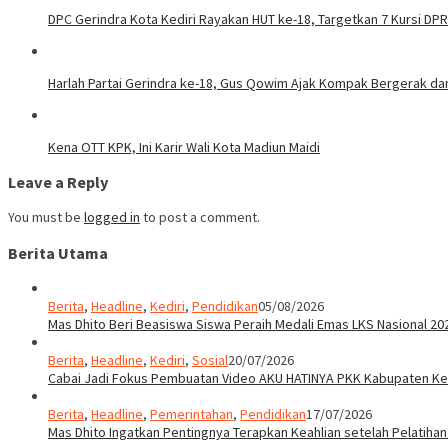
DPC Gerindra Kota Kediri Rayakan HUT ke-18, Targetkan 7 Kursi DP
Harlah Partai Gerindra ke-18, Gus Qowim Ajak Kompak Bergerak d
Kena OTT KPK, Ini Karir Wali Kota Madiun Maidi
Leave a Reply
You must be
logged in
to post a comment.
Berita Utama
Berita
,
Headline
,
Kediri
,
Pendidikan
05/08/2026
Mas Dhito Beri Beasiswa Siswa Peraih Medali Emas LKS Nasional 20
Berita
,
Headline
,
Kediri
,
Sosial
20/07/2026
Cabai Jadi Fokus Pembuatan Video AKU HATINYA PKK Kabupaten Ked
Berita
,
Headline
,
Pemerintahan
,
Pendidikan
17/07/2026
Mas Dhito Ingatkan Pentingnya Terapkan Keahlian setelah Pelatihan