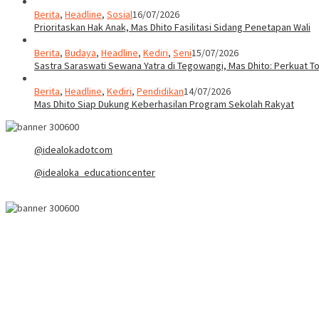
Berita
,
Headline
,
Sosial
16/07/2026
Prioritaskan Hak Anak, Mas Dhito Fasilitasi Sidang Penetapan Wali
Berita
,
Budaya
,
Headline
,
Kediri
,
Seni
15/07/2026
Sastra Saraswati Sewana Yatra di Tegowangi, Mas Dhito: Perkuat T
Berita
,
Headline
,
Kediri
,
Pendidikan
14/07/2026
Mas Dhito Siap Dukung Keberhasilan Program Sekolah Rakyat
@idealokadotcom
@idealoka_educationcenter