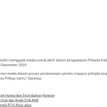
ediri mengajak media untuk aktif dalam pengawasan Pilkada Kab
4 Desember 2019.
an media dalam proses pelaksanaan pemilu maupun pilkada sanga
es Pilbup nanti,” katanya.
Cek Harga dan Stok Bahan Pangan
ritas dan Kode Etik ASN
royek RTH Alun-alun