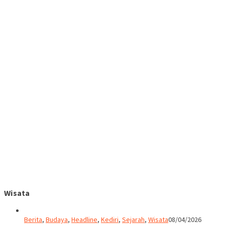
Wisata
Berita
,
Budaya
,
Headline
,
Kediri
,
Sejarah
,
Wisata
08/04/2026