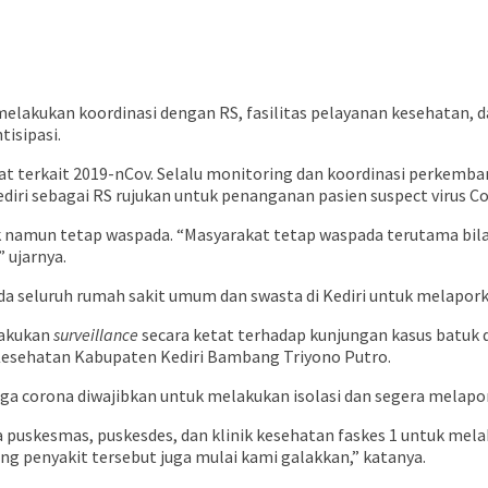
lakukan koordinasi dengan RS, fasilitas pelayanan kesehatan, d
tisipasi.
t terkait 2019-nCov. Selalu monitoring dan koordinasi perkemba
ri sebagai RS rujukan untuk penanganan pasien suspect virus Cor
k namun tetap waspada. “Masyarakat tetap waspada terutama bila
 ujarnya.
seluruh rumah sakit umum dan swasta di Kediri untuk melaporkan
lakukan
surveillance
secara ketat terhadap kunjungan kasus batuk d
 Kesehatan Kabupaten Kediri Bambang Triyono Putro.
 corona diwajibkan untuk melakukan isolasi dan segera melapor
puskesmas, puskesdes, dan klinik kesehatan faskes 1 untuk melak
ang penyakit tersebut juga mulai kami galakkan,” katanya.