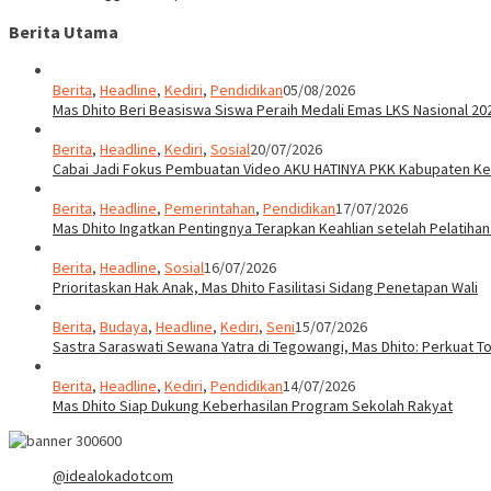
Berita Utama
Berita
,
Headline
,
Kediri
,
Pendidikan
05/08/2026
Mas Dhito Beri Beasiswa Siswa Peraih Medali Emas LKS Nasional 20
Berita
,
Headline
,
Kediri
,
Sosial
20/07/2026
Cabai Jadi Fokus Pembuatan Video AKU HATINYA PKK Kabupaten Ked
Berita
,
Headline
,
Pemerintahan
,
Pendidikan
17/07/2026
Mas Dhito Ingatkan Pentingnya Terapkan Keahlian setelah Pelatihan
Berita
,
Headline
,
Sosial
16/07/2026
Prioritaskan Hak Anak, Mas Dhito Fasilitasi Sidang Penetapan Wali
Berita
,
Budaya
,
Headline
,
Kediri
,
Seni
15/07/2026
Sastra Saraswati Sewana Yatra di Tegowangi, Mas Dhito: Perkuat T
Berita
,
Headline
,
Kediri
,
Pendidikan
14/07/2026
Mas Dhito Siap Dukung Keberhasilan Program Sekolah Rakyat
@idealokadotcom