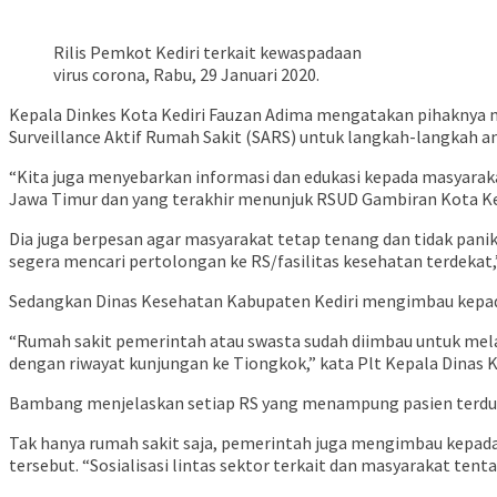
Rilis Pemkot Kediri terkait kewaspadaan
virus corona, Rabu, 29 Januari 2020.
Kepala Dinkes Kota Kediri Fauzan Adima mengatakan pihaknya me
Surveillance Aktif Rumah Sakit (SARS) untuk langkah-langkah an
“Kita juga menyebarkan informasi dan edukasi kepada masyaraka
Jawa Timur dan yang terakhir menunjuk RSUD Gambiran Kota Kedi
Dia juga berpesan agar masyarakat tetap tenang dan tidak pani
segera mencari pertolongan ke RS/fasilitas kesehatan terdekat,”
Sedangkan Dinas Kesehatan Kabupaten Kediri mengimbau kepada 
“Rumah sakit pemerintah atau swasta sudah diimbau untuk me
dengan riwayat kunjungan ke Tiongkok,” kata Plt Kepala Dinas
Bambang menjelaskan setiap RS yang menampung pasien terduga
Tak hanya rumah sakit saja, pemerintah juga mengimbau kepada 
tersebut. “Sosialisasi lintas sektor terkait dan masyarakat tent