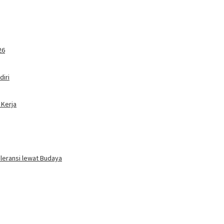
26
iri
 Kerja
oleransi lewat Budaya