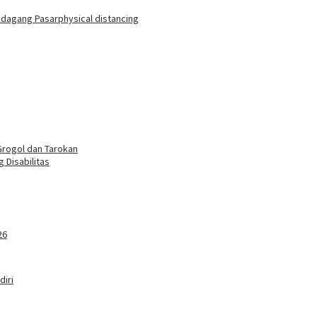
dagang Pasar
physical distancing
rogol dan Tarokan
 Disabilitas
26
iri