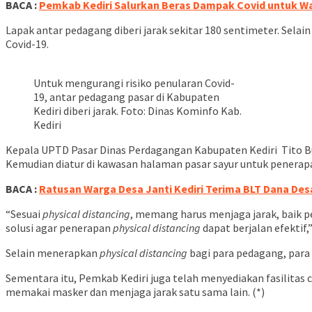
BACA :
Pemkab Kediri Salurkan Beras Dampak Covid untuk W
Lapak antar pedagang diberi jarak sekitar 180 sentimeter. Selai
Covid-19.
Untuk mengurangi risiko penularan Covid-
19, antar pedagang pasar di Kabupaten
Kediri diberi jarak. Foto: Dinas Kominfo Kab.
Kediri
Kepala UPTD Pasar Dinas Perdagangan Kabupaten Kediri Tito Bu
Kemudian diatur di kawasan halaman pasar sayur untuk penera
BACA :
Ratusan Warga Desa Janti Kediri Terima BLT Dana De
“Sesuai
physical
distancing
, memang harus menjaga jarak, baik 
solusi agar penerapan
physical
distancing
dapat berjalan efektif,
Selain menerapkan
physical
distancing
bagi para pedagang, para 
Sementara itu, Pemkab Kediri juga telah menyediakan fasilitas
memakai masker dan menjaga jarak satu sama lain. (*)