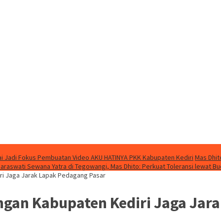
i Jadi Fokus Pembuatan Video AKU HATINYA PKK Kabupaten Kediri
Mas Dhit
Saraswati Sewana Yatra di Tegowangi, Mas Dhito: Perkuat Toleransi lewat B
ri Jaga Jarak Lapak Pedagang Pasar
ngan Kabupaten Kediri Jaga Jar