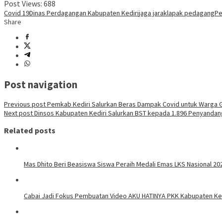
Post Views:
688
Covid 19
Dinas Perdagangan Kabupaten Kediri
jaga jarak
lapak pedagang
Pe
Share
Post navigation
Previous post
Pemkab Kediri Salurkan Beras Dampak Covid untuk Warga G
Next post
Dinsos Kabupaten Kediri Salurkan BST kepada 1.896 Penyandang
Related posts
Mas Dhito Beri Beasiswa Siswa Peraih Medali Emas LKS Nasional 20
Cabai Jadi Fokus Pembuatan Video AKU HATINYA PKK Kabupaten Ked