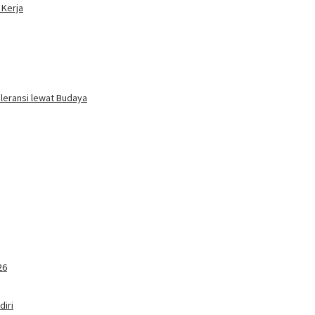
 Kerja
oleransi lewat Budaya
26
iri