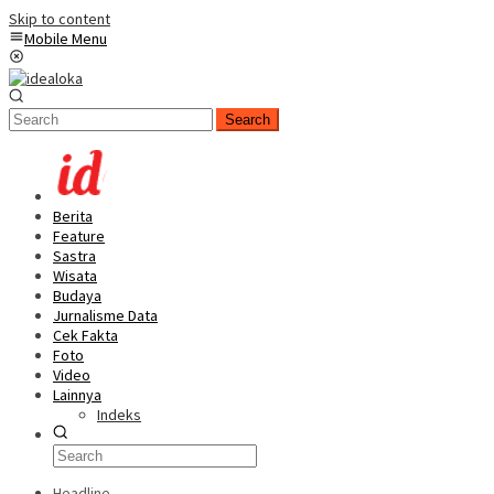
Skip to content
Mobile Menu
Search
Berita
Feature
Sastra
Wisata
Budaya
Jurnalisme Data
Cek Fakta
Foto
Video
Lainnya
Indeks
Headline