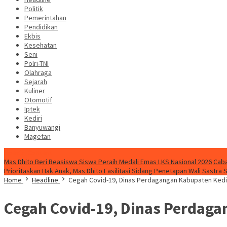
Politik
Pemerintahan
Pendidikan
Ekbis
Kesehatan
Seni
Polri-TNI
Olahraga
Sejarah
Kuliner
Otomotif
Iptek
Kediri
Banyuwangi
Magetan
Special Content
Mas Dhito Beri Beasiswa Siswa Peraih Medali Emas LKS Nasional 2026
Caba
Prioritaskan Hak Anak, Mas Dhito Fasilitasi Sidang Penetapan Wali
Sastra 
Home
Headline
Cegah Covid-19, Dinas Perdagangan Kabupaten Kedi
Cegah Covid-19, Dinas Perdaga