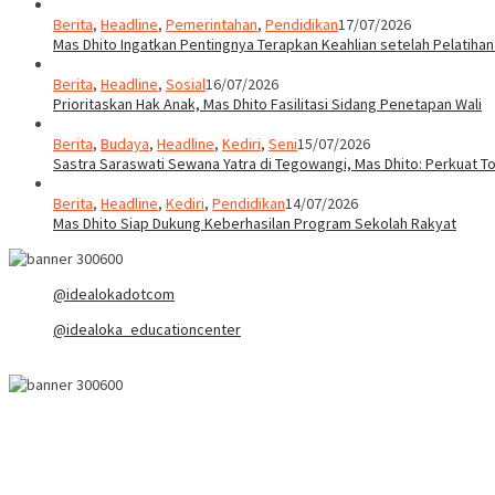
Berita
,
Headline
,
Pemerintahan
,
Pendidikan
17/07/2026
Mas Dhito Ingatkan Pentingnya Terapkan Keahlian setelah Pelatihan
Berita
,
Headline
,
Sosial
16/07/2026
Prioritaskan Hak Anak, Mas Dhito Fasilitasi Sidang Penetapan Wali
Berita
,
Budaya
,
Headline
,
Kediri
,
Seni
15/07/2026
Sastra Saraswati Sewana Yatra di Tegowangi, Mas Dhito: Perkuat T
Berita
,
Headline
,
Kediri
,
Pendidikan
14/07/2026
Mas Dhito Siap Dukung Keberhasilan Program Sekolah Rakyat
@idealokadotcom
@idealoka_educationcenter