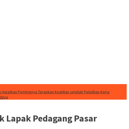
o Ingatkan Pentingnya Terapkan Keahlian setelah Pelatihan Kerja
udaya
ak Lapak Pedagang Pasar