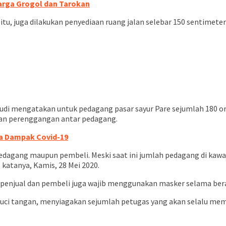
arga Grogol dan Tarokan
n itu, juga dilakukan penyediaan ruang jalan selebar 150 sentimete
di mengatakan untuk pedagang pasar sayur Pare sejumlah 180 ora
pan perenggangan antar pedagang.
sa Dampak Covid-19
pedagang maupun pembeli. Meski saat ini jumlah pedagang di kaw
” katanya, Kamis, 28 Mei 2020.
penjual dan pembeli juga wajib menggunakan masker selama berak
 cuci tangan, menyiagakan sejumlah petugas yang akan selalu me