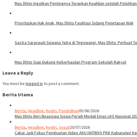
Mas Dhito Ingatkan Pentingnya Terapkan Keahlian setelah Pelatihan
Prioritaskan Hak Anak, Mas Dhito Fasilitasi Sidang Penetapan Wali
Sastra Saraswati Sewana Yatra di Tegowangi, Mas Dhito: Perkuat T
Mas Dhito Siap Dukung Keberhasilan Program Sekolah Rakyat
Leave a Reply
You must be
logged in
to post a comment.
Berita Utama
Berita
,
Headline
,
Kediri
,
Pendidikan
05/08/2026
Mas Dhito Beri Beasiswa Siswa Peraih Medali Emas LKS Nasional 20
Berita
,
Headline
,
Kediri
,
Sosial
20/07/2026
Cabai Jadi Fokus Pembuatan Video AKU HATINYA PKK Kabupaten Ked