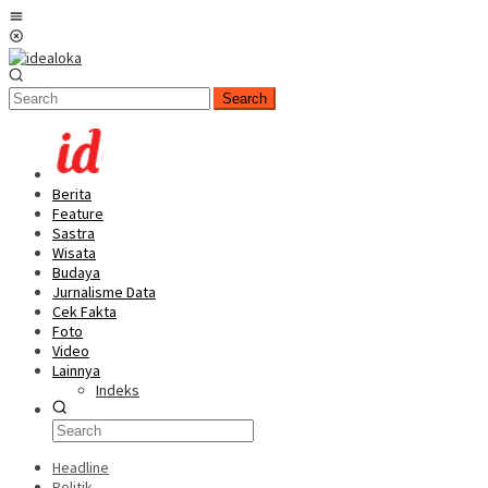
Skip
Mobile
to
Menu
content
Search
Berita
Feature
Sastra
Wisata
Budaya
Jurnalisme Data
Cek Fakta
Foto
Video
Lainnya
Indeks
Headline
Politik