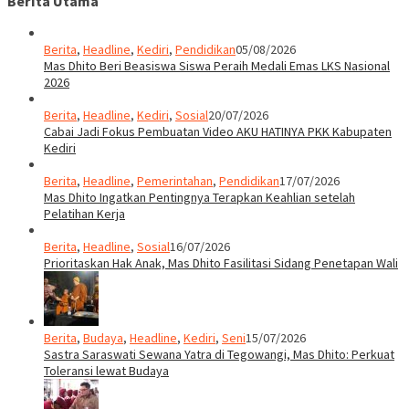
Berita Utama
Berita
,
Headline
,
Kediri
,
Pendidikan
05/08/2026
Mas Dhito Beri Beasiswa Siswa Peraih Medali Emas LKS Nasional
2026
Berita
,
Headline
,
Kediri
,
Sosial
20/07/2026
Cabai Jadi Fokus Pembuatan Video AKU HATINYA PKK Kabupaten
Kediri
Berita
,
Headline
,
Pemerintahan
,
Pendidikan
17/07/2026
Mas Dhito Ingatkan Pentingnya Terapkan Keahlian setelah
Pelatihan Kerja
Berita
,
Headline
,
Sosial
16/07/2026
Prioritaskan Hak Anak, Mas Dhito Fasilitasi Sidang Penetapan Wali
Berita
,
Budaya
,
Headline
,
Kediri
,
Seni
15/07/2026
Sastra Saraswati Sewana Yatra di Tegowangi, Mas Dhito: Perkuat
Toleransi lewat Budaya