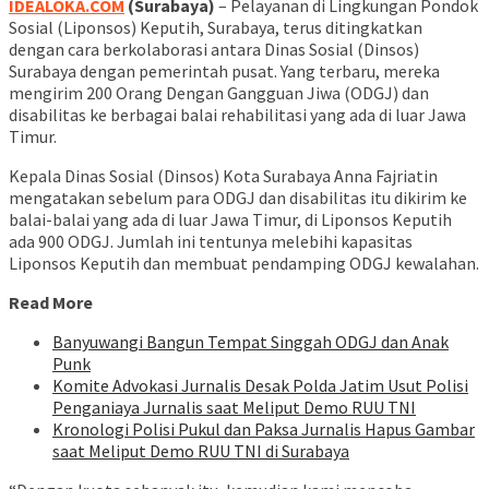
IDEALOKA.COM
(Surabaya)
– Pelayanan di Lingkungan Pondok
Sosial (Liponsos) Keputih, Surabaya, terus ditingkatkan
dengan cara berkolaborasi antara Dinas Sosial (Dinsos)
Surabaya dengan pemerintah pusat. Yang terbaru, mereka
mengirim 200 Orang Dengan Gangguan Jiwa (ODGJ) dan
disabilitas ke berbagai balai rehabilitasi yang ada di luar Jawa
Timur.
Kepala Dinas Sosial (Dinsos) Kota Surabaya Anna Fajriatin
mengatakan sebelum para ODGJ dan disabilitas itu dikirim ke
balai-balai yang ada di luar Jawa Timur, di Liponsos Keputih
ada 900 ODGJ. Jumlah ini tentunya melebihi kapasitas
Liponsos Keputih dan membuat pendamping ODGJ kewalahan.
Read More
Banyuwangi Bangun Tempat Singgah ODGJ dan Anak
Punk
Komite Advokasi Jurnalis Desak Polda Jatim Usut Polisi
Penganiaya Jurnalis saat Meliput Demo RUU TNI
Kronologi Polisi Pukul dan Paksa Jurnalis Hapus Gambar
saat Meliput Demo RUU TNI di Surabaya