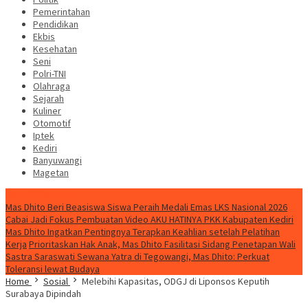
Pemerintahan
Pendidikan
Ekbis
Kesehatan
Seni
Polri-TNI
Olahraga
Sejarah
Kuliner
Otomotif
Iptek
Kediri
Banyuwangi
Magetan
Special Content
Mas Dhito Beri Beasiswa Siswa Peraih Medali Emas LKS Nasional 2026
Cabai Jadi Fokus Pembuatan Video AKU HATINYA PKK Kabupaten Kediri
Mas Dhito Ingatkan Pentingnya Terapkan Keahlian setelah Pelatihan
Kerja
Prioritaskan Hak Anak, Mas Dhito Fasilitasi Sidang Penetapan Wali
Sastra Saraswati Sewana Yatra di Tegowangi, Mas Dhito: Perkuat
Toleransi lewat Budaya
Home
Sosial
Melebihi Kapasitas, ODGJ di Liponsos Keputih
Surabaya Dipindah