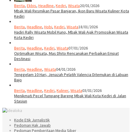
Berita
,
Ekbis
,
Headline
,
Kediri
,
Wisata
20/01/2026
Mbak Wali Resmikan Pasar Banjaran, Ikon Baru Wisata Kuliner Kota
Kediri
Berita
,
Headline
,
Hobi
,
Kediri
,
Wisata
18/01/2026
Hadiri Rally Wisata Mobil Kuno, Mbak Wali Ajak Promosikan Wisata
Kota Kediri
Berita
,
Headline
,
Kediri
,
Wisata
07/01/2026
Optimalkan Wisata, Mas Dhito Rencanakan Perbaikan Empat
Destinasi
Berita
,
Headline
,
Wisata
04/01/2026
Tenggelam 10 Hari, Jenazah Pelatih Valencia Ditemukan di Labuan
Bajo
Berita
,
Headline
,
Kediri
,
Kuliner
,
Wisata
03/01/2026
Menikmati Pecel Tumpang Bareng Mbak Wali Kota Kediri di Jalan
Stasiun
Kode Etik Jurnalistik
Pedoman Hak Jawab
Pedoman Pemberitaan Media Siber