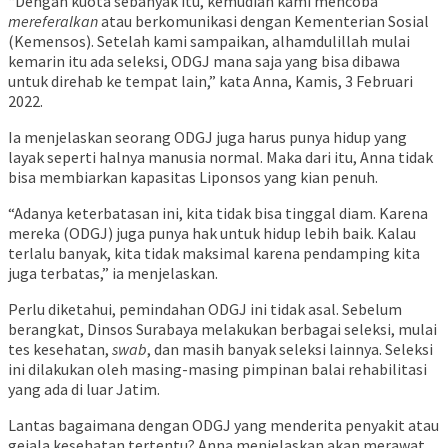
“Dengan kuota sebanyak itu, kemudian kami mencoba
mereferalkan
atau berkomunikasi dengan Kementerian Sosial
(Kemensos). Setelah kami sampaikan, alhamdulillah mulai
kemarin itu ada seleksi, ODGJ mana saja yang bisa dibawa
untuk direhab ke tempat lain,” kata Anna, Kamis, 3 Februari
2022.
Ia menjelaskan seorang ODGJ juga harus punya hidup yang
layak seperti halnya manusia normal. Maka dari itu, Anna tidak
bisa membiarkan kapasitas Liponsos yang kian penuh.
“Adanya keterbatasan ini, kita tidak bisa tinggal diam. Karena
mereka (ODGJ) juga punya hak untuk hidup lebih baik. Kalau
terlalu banyak, kita tidak maksimal karena pendamping kita
juga terbatas,” ia menjelaskan.
Perlu diketahui, pemindahan ODGJ ini tidak asal. Sebelum
berangkat, Dinsos Surabaya melakukan berbagai seleksi, mulai
tes kesehatan,
swab
, dan masih banyak seleksi lainnya. Seleksi
ini dilakukan oleh masing-masing pimpinan balai rehabilitasi
yang ada di luar Jatim.
Lantas bagaimana dengan ODGJ yang menderita penyakit atau
gejala kesehatan tertentu? Anna menjelaskan akan merawat