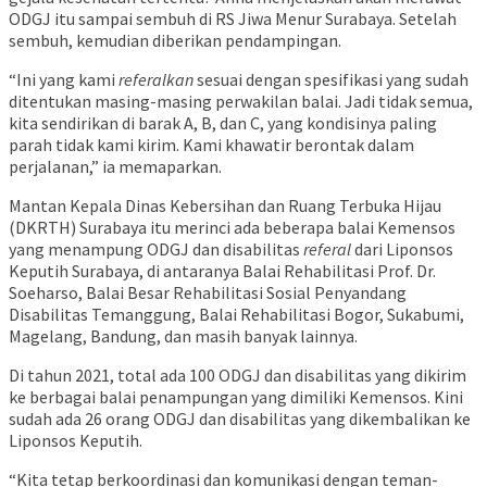
ODGJ itu sampai sembuh di RS Jiwa Menur Surabaya. Setelah
sembuh, kemudian diberikan pendampingan.
“Ini yang kami
referalkan
sesuai dengan spesifikasi yang sudah
ditentukan masing-masing perwakilan balai. Jadi tidak semua,
kita sendirikan di barak A, B, dan C, yang kondisinya paling
parah tidak kami kirim. Kami khawatir berontak dalam
perjalanan,” ia memaparkan.
Mantan Kepala Dinas Kebersihan dan Ruang Terbuka Hijau
(DKRTH) Surabaya itu merinci ada beberapa balai Kemensos
yang menampung ODGJ dan disabilitas
referal
dari Liponsos
Keputih Surabaya, di antaranya Balai Rehabilitasi Prof. Dr.
Soeharso, Balai Besar Rehabilitasi Sosial Penyandang
Disabilitas Temanggung, Balai Rehabilitasi Bogor, Sukabumi,
Magelang, Bandung, dan masih banyak lainnya.
Di tahun 2021, total ada 100 ODGJ dan disabilitas yang dikirim
ke berbagai balai penampungan yang dimiliki Kemensos. Kini
sudah ada 26 orang ODGJ dan disabilitas yang dikembalikan ke
Liponsos Keputih.
“Kita tetap berkoordinasi dan komunikasi dengan teman-