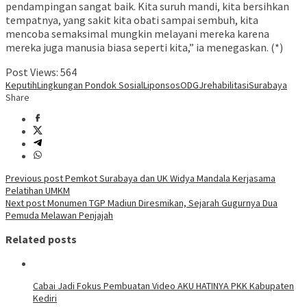
pendampingan sangat baik. Kita suruh mandi, kita bersihkan
tempatnya, yang sakit kita obati sampai sembuh, kita
mencoba semaksimal mungkin melayani mereka karena
mereka juga manusia biasa seperti kita,” ia menegaskan. (*)
Post Views:
564
Keputih
Lingkungan Pondok Sosial
Liponsos
ODGJ
rehabilitasi
Surabaya
Share
Post
Previous post
Pemkot Surabaya dan UK Widya Mandala Kerjasama
Pelatihan UMKM
navigation
Next post
Monumen TGP Madiun Diresmikan, Sejarah Gugurnya Dua
Pemuda Melawan Penjajah
Related posts
Cabai Jadi Fokus Pembuatan Video AKU HATINYA PKK Kabupaten
Kediri