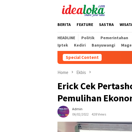
Skip
to
content
BERITA
FEATURE
SASTRA
WISAT
HEADLINE
Politik
Pemerintahan
Iptek
Kediri
Banyuwangi
Mage
Special Content
Mas Dhit
Home
Ekbis
Erick Cek Pertas
Pemulihan Ekonom
Admin
06/02/2022
428 Views