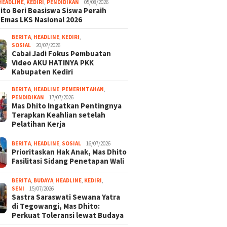
HEADLINE
,
KEDIRI
,
PENDIDIKAN
05/08/2026
ito Beri Beasiswa Siswa Peraih
 Emas LKS Nasional 2026
BERITA
,
HEADLINE
,
KEDIRI
,
SOSIAL
20/07/2026
Cabai Jadi Fokus Pembuatan
Video AKU HATINYA PKK
Kabupaten Kediri
BERITA
,
HEADLINE
,
PEMERINTAHAN
,
PENDIDIKAN
17/07/2026
Mas Dhito Ingatkan Pentingnya
Terapkan Keahlian setelah
Pelatihan Kerja
BERITA
,
HEADLINE
,
SOSIAL
16/07/2026
Prioritaskan Hak Anak, Mas Dhito
Fasilitasi Sidang Penetapan Wali
BERITA
,
BUDAYA
,
HEADLINE
,
KEDIRI
,
SENI
15/07/2026
Sastra Saraswati Sewana Yatra
di Tegowangi, Mas Dhito:
Perkuat Toleransi lewat Budaya