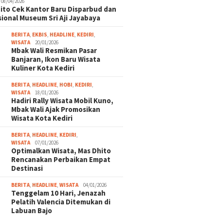
08/04/2026
ito Cek Kantor Baru Disparbud dan
ional Museum Sri Aji Jayabaya
BERITA
,
EKBIS
,
HEADLINE
,
KEDIRI
,
WISATA
20/01/2026
Mbak Wali Resmikan Pasar
Banjaran, Ikon Baru Wisata
Kuliner Kota Kediri
BERITA
,
HEADLINE
,
HOBI
,
KEDIRI
,
WISATA
18/01/2026
Hadiri Rally Wisata Mobil Kuno,
Mbak Wali Ajak Promosikan
Wisata Kota Kediri
BERITA
,
HEADLINE
,
KEDIRI
,
WISATA
07/01/2026
Optimalkan Wisata, Mas Dhito
Rencanakan Perbaikan Empat
Destinasi
BERITA
,
HEADLINE
,
WISATA
04/01/2026
Tenggelam 10 Hari, Jenazah
Pelatih Valencia Ditemukan di
Labuan Bajo