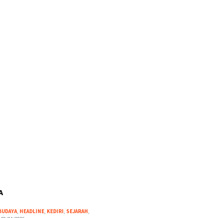
A
BUDAYA
,
HEADLINE
,
KEDIRI
,
SEJARAH
,