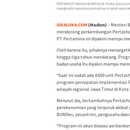
PERTASHOP. Menteri BUMN Erick Thohir (kanan) m
menghadiri sosialisasi pertashop di salah satu h
IDEALOKA.COM
(Madiun)
– Menteri B
mendorong perkembangan Pertashop. 
PT Pertamina ini diyakini mampu m
Oleh karena itu, pihaknya menargetka
hingga tiga tahun mendatang. Prog
badan usaha itu diyakni mampu memb
“Saat ini sudah ada 4.600 unit Pertas
program percepatan implementasi P
wilayah regional Jawa Timur di Kota 
Menurut dia, bertambahnya Pertasho
perekonomian yang terpuruk akibat 
BUMDes, pesantren, pengusaha daera
“Program ini akan diawasi perbankan