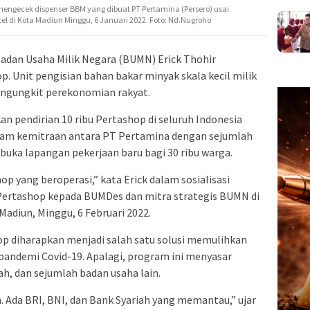
engecek dispenser BBM yang dibuat PT Pertamina (Persero) usai
otel di Kota Madiun Minggu, 6 Januari 2022. Foto: Nd.Nugroho
adan Usaha Milik Negara (BUMN) Erick Thohir
Unit pengisian bahan bakar minyak skala kecil milik
engungkit perekonomian rakyat.
n pendirian 10 ribu Pertashop di seluruh Indonesia
ram kemitraan antara PT Pertamina dengan sejumlah
uka lapangan pekerjaan baru bagi 30 ribu warga.
hop yang beroperasi,” kata Erick dalam sosialisasi
ertashop kepada BUMDes dan mitra strategis BUMN di
Madiun, Minggu, 6 Februari 2022.
p diharapkan menjadi salah satu solusi memulihkan
pandemi Covid-19. Apalagi, program ini menyasar
h, dan sejumlah badan usaha lain.
. Ada BRI, BNI, dan Bank Syariah yang memantau,” ujar