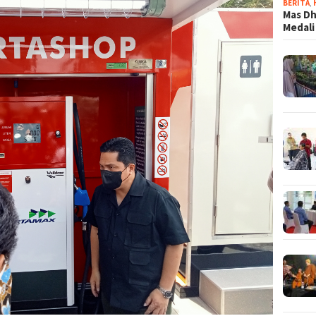
BERITA
,
Mas Dh
Medali