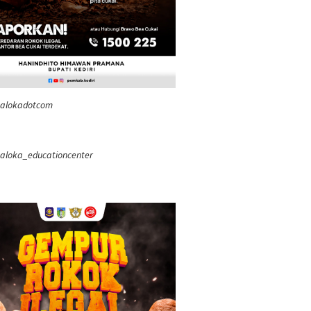
ealokadotcom
aloka_educationcenter