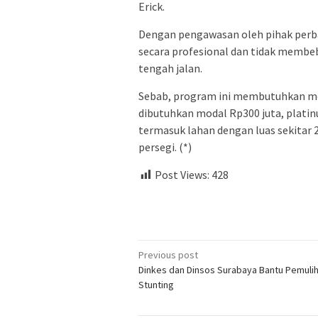
Erick.
Dengan pengawasan oleh pihak per
secara profesional dan tidak membeb
tengah jalan.
Sebab, program ini membutuhkan mod
dibutuhkan modal Rp300 juta, platin
termasuk lahan dengan luas sekitar 
persegi. (*)
Post Views:
428
Post
Previous post
Dinkes dan Dinsos Surabaya Bantu Pemulih
navigation
Stunting