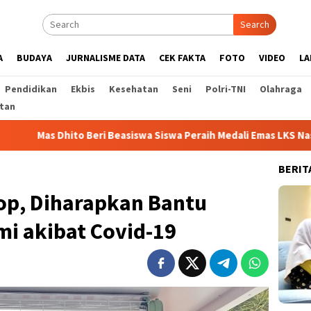
Search
A
BUDAYA
JURNALISME DATA
CEK FAKTA
FOTO
VIDEO
LA
Pendidikan
Ekbis
Kesehatan
Seni
Polri-TNI
Olahraga
tan
o Beri Beasiswa Siswa Peraih Medali Emas LKS Nasional 2026
BERIT
hop, Diharapkan Bantu
i akibat Covid-19