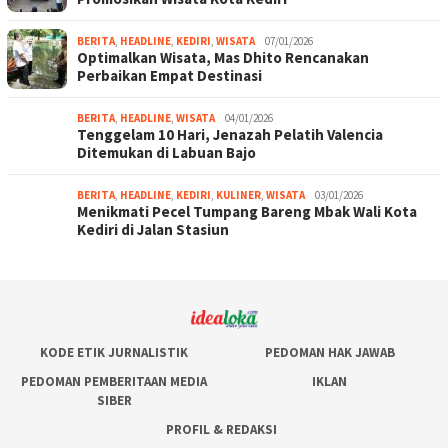
BERITA
,
HEADLINE
,
KEDIRI
,
WISATA
07/01/2026
Optimalkan Wisata, Mas Dhito Rencanakan
Perbaikan Empat Destinasi
BERITA
,
HEADLINE
,
WISATA
04/01/2026
Tenggelam 10 Hari, Jenazah Pelatih Valencia
Ditemukan di Labuan Bajo
BERITA
,
HEADLINE
,
KEDIRI
,
KULINER
,
WISATA
03/01/2026
Menikmati Pecel Tumpang Bareng Mbak Wali Kota
Kediri di Jalan Stasiun
KODE ETIK JURNALISTIK
PEDOMAN HAK JAWAB
PEDOMAN PEMBERITAAN MEDIA
IKLAN
SIBER
PROFIL & REDAKSI