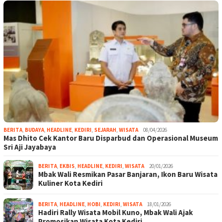
BERITA
,
BUDAYA
,
HEADLINE
,
KEDIRI
,
SEJARAH
,
WISATA
08/04/2026
Mas Dhito Cek Kantor Baru Disparbud dan Operasional Museum
Sri Aji Jayabaya
BERITA
,
EKBIS
,
HEADLINE
,
KEDIRI
,
WISATA
20/01/2026
Mbak Wali Resmikan Pasar Banjaran, Ikon Baru Wisata
Kuliner Kota Kediri
BERITA
,
HEADLINE
,
HOBI
,
KEDIRI
,
WISATA
18/01/2026
Hadiri Rally Wisata Mobil Kuno, Mbak Wali Ajak
Promosikan Wisata Kota Kediri