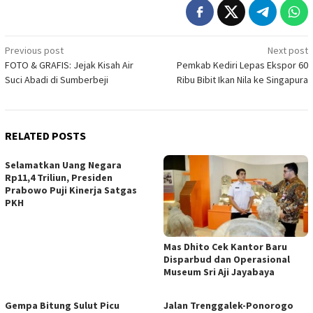
Post
Previous post
Next post
FOTO & GRAFIS: Jejak Kisah Air
Pemkab Kediri Lepas Ekspor 60
navigation
Suci Abadi di Sumberbeji
Ribu Bibit Ikan Nila ke Singapura
RELATED POSTS
Selamatkan Uang Negara
Rp11,4 Triliun, Presiden
Prabowo Puji Kinerja Satgas
PKH
Mas Dhito Cek Kantor Baru
Disparbud dan Operasional
Museum Sri Aji Jayabaya
Gempa Bitung Sulut Picu
Jalan Trenggalek-Ponorogo