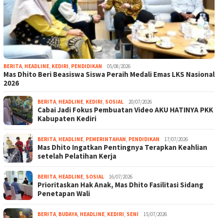
BERITA
,
HEADLINE
,
KEDIRI
,
PENDIDIKAN
05/08/2026
Mas Dhito Beri Beasiswa Siswa Peraih Medali Emas LKS Nasional
2026
BERITA
,
HEADLINE
,
KEDIRI
,
SOSIAL
20/07/2026
Cabai Jadi Fokus Pembuatan Video AKU HATINYA PKK
Kabupaten Kediri
BERITA
,
HEADLINE
,
PEMERINTAHAN
,
PENDIDIKAN
17/07/2026
Mas Dhito Ingatkan Pentingnya Terapkan Keahlian
setelah Pelatihan Kerja
BERITA
,
HEADLINE
,
SOSIAL
16/07/2026
Prioritaskan Hak Anak, Mas Dhito Fasilitasi Sidang
Penetapan Wali
BERITA
,
BUDAYA
,
HEADLINE
,
KEDIRI
,
SENI
15/07/2026