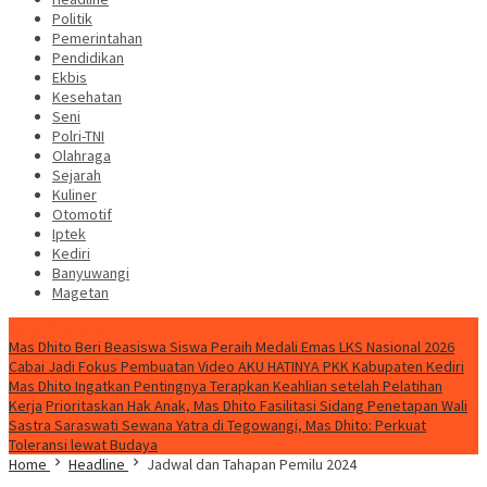
Politik
Pemerintahan
Pendidikan
Ekbis
Kesehatan
Seni
Polri-TNI
Olahraga
Sejarah
Kuliner
Otomotif
Iptek
Kediri
Banyuwangi
Magetan
Special Content
Mas Dhito Beri Beasiswa Siswa Peraih Medali Emas LKS Nasional 2026
Cabai Jadi Fokus Pembuatan Video AKU HATINYA PKK Kabupaten Kediri
Mas Dhito Ingatkan Pentingnya Terapkan Keahlian setelah Pelatihan
Kerja
Prioritaskan Hak Anak, Mas Dhito Fasilitasi Sidang Penetapan Wali
Sastra Saraswati Sewana Yatra di Tegowangi, Mas Dhito: Perkuat
Toleransi lewat Budaya
Home
Headline
Jadwal dan Tahapan Pemilu 2024