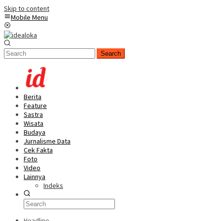
Skip to content
Mobile Menu
Search
Berita
Feature
Sastra
Wisata
Budaya
Jurnalisme Data
Cek Fakta
Foto
Video
Lainnya
Indeks
Headline