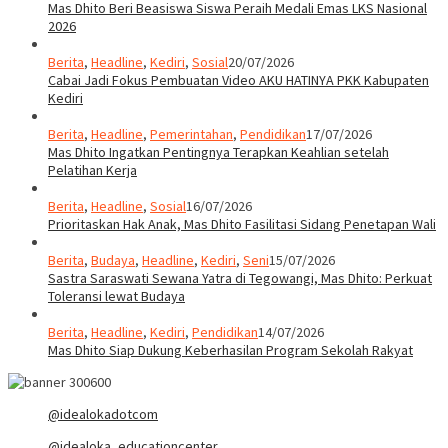
Mas Dhito Beri Beasiswa Siswa Peraih Medali Emas LKS Nasional
2026
Berita
,
Headline
,
Kediri
,
Sosial
20/07/2026
Cabai Jadi Fokus Pembuatan Video AKU HATINYA PKK Kabupaten
Kediri
Berita
,
Headline
,
Pemerintahan
,
Pendidikan
17/07/2026
Mas Dhito Ingatkan Pentingnya Terapkan Keahlian setelah
Pelatihan Kerja
Berita
,
Headline
,
Sosial
16/07/2026
Prioritaskan Hak Anak, Mas Dhito Fasilitasi Sidang Penetapan Wali
Berita
,
Budaya
,
Headline
,
Kediri
,
Seni
15/07/2026
Sastra Saraswati Sewana Yatra di Tegowangi, Mas Dhito: Perkuat
Toleransi lewat Budaya
Berita
,
Headline
,
Kediri
,
Pendidikan
14/07/2026
Mas Dhito Siap Dukung Keberhasilan Program Sekolah Rakyat
@idealokadotcom
@idealoka_educationcenter