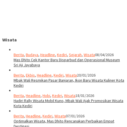
Wisata
Berita
,
Budaya
,
Headline
,
Kediri
,
Sejarah
,
Wisata
08/04/2026
Mas Dhito Cek Kantor Baru Disparbud dan Operasional Museum
Sri Aji Jayabaya
Berita
,
Ekbis
,
Headline
,
Kediri
,
Wisata
20/01/2026
Mbak Wali Resmikan Pasar Banjaran, Ikon Baru Wisata Kuliner Kota
Kediri
Berita
,
Headline
,
Hobi
,
Kediri
,
Wisata
18/01/2026
Hadiri Rally Wisata Mobil Kuno, Mbak Wali Ajak Promosikan Wisata
Kota Kediri
Berita
,
Headline
,
Kediri
,
Wisata
07/01/2026
Optimalkan Wisata, Mas Dhito Rencanakan Perbaikan Empat
Destinasi