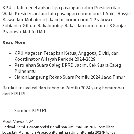
KPU telah menetapkan tiga pasangan calon Presiden dan
Wakil Presiden antara lain pasangan nomor urut 1 Anies Rasyid
Baswedan-Muhaimin Iskandar, nomor urut 2 Prabowo
Subianto-Gibran Rakabuming Raka, dan nomor urut 3 Ganjar
Pranowo-Mahfud Md.
Read More
KPU Magetan Tetapkan Ketua, Anggota, Divisi, dan
Koordinator Wilayah Periode 2024-2029
Perolehan Suara Caleg DPRD Jatim, Cek Suara Caleg
Pilihanmu
Siaran Langsung Rekap Suara Pemilu 2024 Jawa Timur
Berikut ini jadwal dan tahapan Pemilu 2024 yang bersumber
dari KPU RI.
Sumber: KPU RI
Post Views:
824
Jadwal Pemilu 2024
Komisi Pemilihan Umum
KPU
KPU RI
Pemilihan
Legislatif
Pemilihan Presiden
Pemilihan Umum
Pemilu 2024
Pilpres