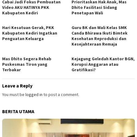
Cabai Jadi Fokus Pembuatan
Prioritaskan Hak Anak, Mas
Video AKU HATINYA PKK
Dhito Fasilitasi Sidang
Kabupaten Kediri
Penetapan Wali
Hari Kesatuan Gerak, PKK
Guru BK dan Wali Kelas SMK
Kabupaten Kediri Ingatkan
Canda Bhirawa Ikuti Bimtek
Penguatan Keluarga
Kesehatan Reproduksi dan
Kesejahteraan Remaja
Mas Dhito Segera Rehab
Kejagung Geledah Kantor BGN,
Puskesmas Tiron yang
Korupsi Anggaran atau
Terbakar
Gratifikasi?
Leave a Reply
You must be
logged in
to post a comment.
BERITA UTAMA