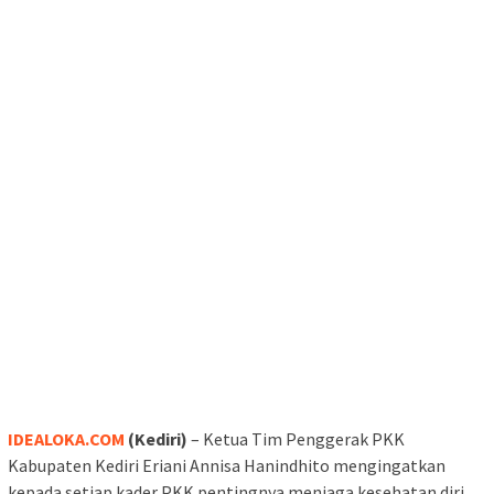
IDEALOKA.COM
(Kediri)
– Ketua Tim Penggerak PKK
Kabupaten Kediri Eriani Annisa Hanindhito mengingatkan
kepada setiap kader PKK pentingnya menjaga kesehatan diri.