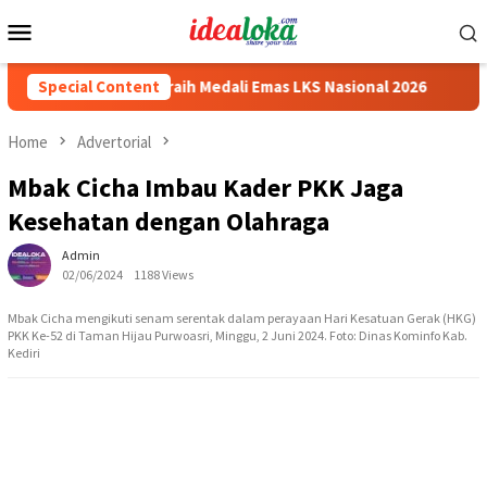
Skip
Mobile
to
Menu
content
iswa Siswa Peraih Medali Emas LKS Nasional 2026
Special Content
Cabai J
Home
Advertorial
Mbak Cicha Imbau Kader PKK Jaga
Kesehatan dengan Olahraga
Admin
02/06/2024
1188 Views
Mbak Cicha mengikuti senam serentak dalam perayaan Hari Kesatuan Gerak (HKG)
PKK Ke-52 di Taman Hijau Purwoasri, Minggu, 2 Juni 2024. Foto: Dinas Kominfo Kab.
Kediri