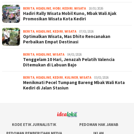
BERITA
,
HEADLINE
,
HOBI
,
KEDIRI
,
WISATA
18/01/2026
Hadiri Rally Wisata Mobil Kuno, Mbak Wali Ajak
Promosikan Wisata Kota Kediri
BERITA
,
HEADLINE
,
KEDIRI
,
WISATA
07/01/2026
Optimalkan Wisata, Mas Dhito Rencanakan
Perbaikan Empat Destinasi
BERITA
,
HEADLINE
,
WISATA
04/01/2026
Tenggelam 10 Hari, Jenazah Pelatih Valencia
Ditemukan di Labuan Bajo
BERITA
,
HEADLINE
,
KEDIRI
,
KULINER
,
WISATA
03/01/2026
Menikmati Pecel Tumpang Bareng Mbak Wali Kota
Kediri di Jalan Stasiun
KODE ETIK JURNALISTIK
PEDOMAN HAK JAWAB
PEDOMAN PEMBERITAAN MEDIA
IKLAN