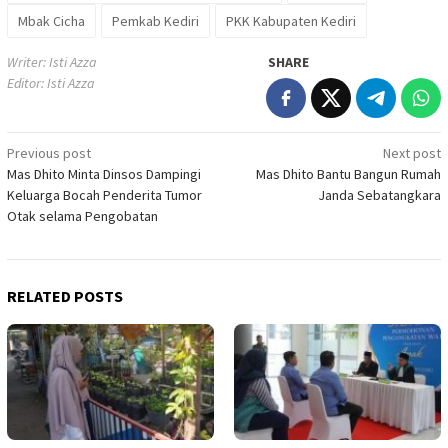
Mbak Cicha
Pemkab Kediri
PKK Kabupaten Kediri
Writer: Isti Azza
SHARE
Editor: Isti Azza
Post
Previous post
Next post
Mas Dhito Minta Dinsos Dampingi
Mas Dhito Bantu Bangun Rumah
navigation
Keluarga Bocah Penderita Tumor
Janda Sebatangkara
Otak selama Pengobatan
RELATED POSTS