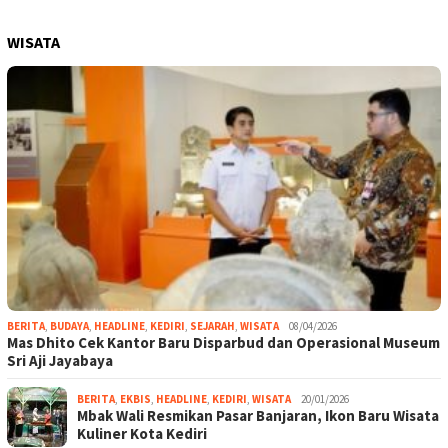
WISATA
BERITA
,
BUDAYA
,
HEADLINE
,
KEDIRI
,
SEJARAH
,
WISATA
08/04/2026
Mas Dhito Cek Kantor Baru Disparbud dan Operasional Museum
Sri Aji Jayabaya
BERITA
,
EKBIS
,
HEADLINE
,
KEDIRI
,
WISATA
20/01/2026
Mbak Wali Resmikan Pasar Banjaran, Ikon Baru Wisata
Kuliner Kota Kediri