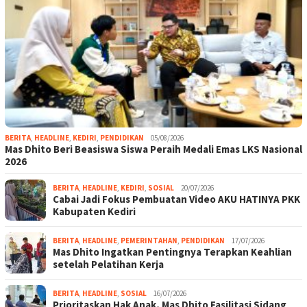
BERITA
,
HEADLINE
,
KEDIRI
,
PENDIDIKAN
05/08/2026
Mas Dhito Beri Beasiswa Siswa Peraih Medali Emas LKS Nasional
2026
BERITA
,
HEADLINE
,
KEDIRI
,
SOSIAL
20/07/2026
Cabai Jadi Fokus Pembuatan Video AKU HATINYA PKK
Kabupaten Kediri
BERITA
,
HEADLINE
,
PEMERINTAHAN
,
PENDIDIKAN
17/07/2026
Mas Dhito Ingatkan Pentingnya Terapkan Keahlian
setelah Pelatihan Kerja
BERITA
,
HEADLINE
,
SOSIAL
16/07/2026
Prioritaskan Hak Anak, Mas Dhito Fasilitasi Sidang