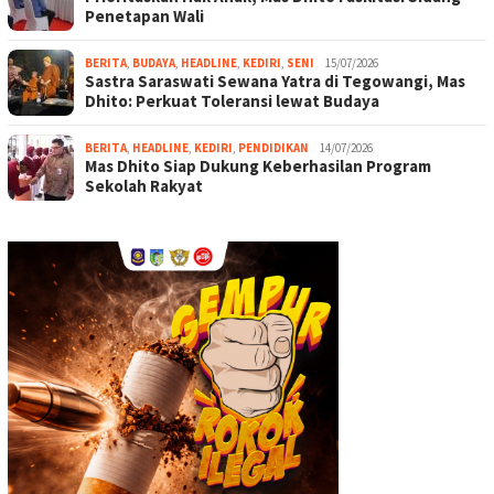
Penetapan Wali
BERITA
,
BUDAYA
,
HEADLINE
,
KEDIRI
,
SENI
15/07/2026
Sastra Saraswati Sewana Yatra di Tegowangi, Mas
Dhito: Perkuat Toleransi lewat Budaya
BERITA
,
HEADLINE
,
KEDIRI
,
PENDIDIKAN
14/07/2026
Mas Dhito Siap Dukung Keberhasilan Program
Sekolah Rakyat