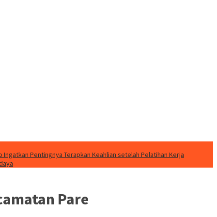
o Ingatkan Pentingnya Terapkan Keahlian setelah Pelatihan Kerja
udaya
camatan Pare