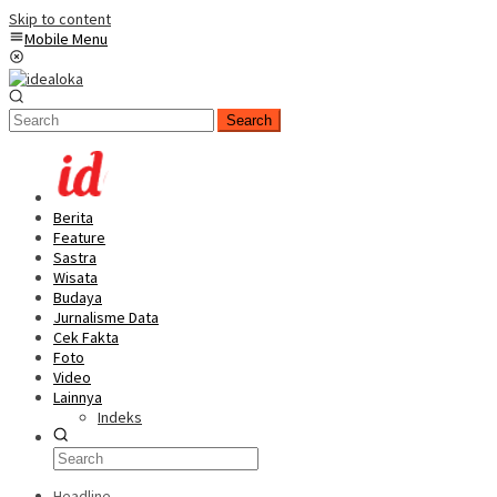
Skip to content
Mobile Menu
Search
Berita
Feature
Sastra
Wisata
Budaya
Jurnalisme Data
Cek Fakta
Foto
Video
Lainnya
Indeks
Headline