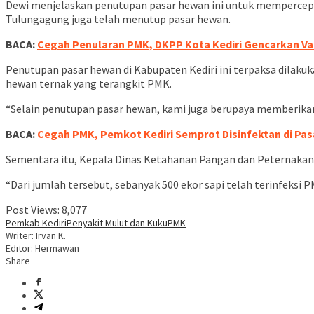
Dewi menjelaskan penutupan pasar hewan ini untuk mempercepat
Tulungagung juga telah menutup pasar hewan.
BACA:
Cegah Penularan PMK, DKPP Kota Kediri Gencarkan Va
Penutupan pasar hewan di Kabupaten Kediri ini terpaksa dilakuk
hewan ternak yang terangkit PMK.
“Selain penutupan pasar hewan, kami juga berupaya memberikan 
BACA:
Cegah PMK, Pemkot Kediri Semprot Disinfektan di Pa
Sementara itu, Kepala Dinas Ketahanan Pangan dan Peternakan 
“Dari jumlah tersebut, sebanyak 500 ekor sapi telah terinfeksi 
Post Views:
8,077
Pemkab Kediri
Penyakit Mulut dan Kuku
PMK
Writer: Irvan K.
Editor: Hermawan
Share