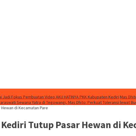
i Jadi Fokus Pembuatan Video AKU HATINYA PKK Kabupaten Kediri
Mas Dhit
Saraswati Sewana Yatra di Tegowangi, Mas Dhito: Perkuat Toleransi lewat B
r Hewan di Kecamatan Pare
Kediri Tutup Pasar Hewan di Ke