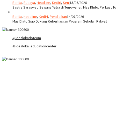
Berita
,
Budaya
,
Headline
,
Kediri
,
Seni
15/07/2026
Sastra Saraswati Sewana Yatra di Tegowangi, Mas Dhito: Perkuat T
Berita
,
Headline
,
Kediri
,
Pendidikan
14/07/2026
Mas Dhito Siap Dukung Keberhasilan Program Sekolah Rakyat
@idealokadotcom
@idealoka_educationcenter