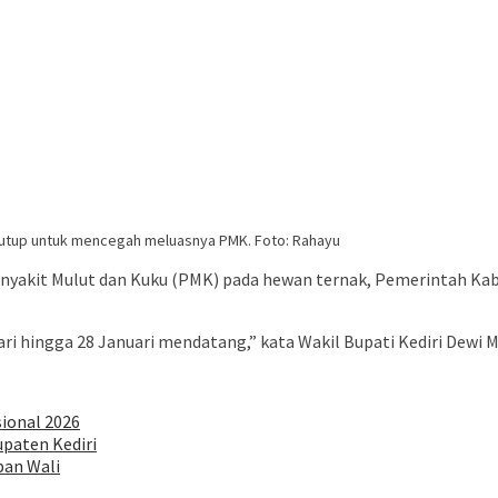
itutup untuk mencegah meluasnya PMK. Foto: Rahayu
yakit Mulut dan Kuku (PMK) pada hewan ternak, Pemerintah Kab
 hingga 28 Januari mendatang,” kata Wakil Bupati Kediri Dewi Mar
sional 2026
paten Kediri
pan Wali