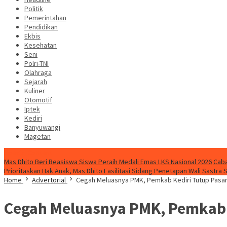
Politik
Pemerintahan
Pendidikan
Ekbis
Kesehatan
Seni
Polri-TNI
Olahraga
Sejarah
Kuliner
Otomotif
Iptek
Kediri
Banyuwangi
Magetan
Special Content
Mas Dhito Beri Beasiswa Siswa Peraih Medali Emas LKS Nasional 2026
Caba
Prioritaskan Hak Anak, Mas Dhito Fasilitasi Sidang Penetapan Wali
Sastra 
Home
Advertorial
Cegah Meluasnya PMK, Pemkab Kediri Tutup Pasa
Cegah Meluasnya PMK, Pemkab 