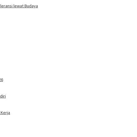
oleransi lewat Budaya
26
iri
 Kerja