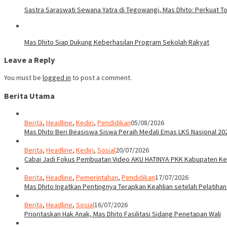
Sastra Saraswati Sewana Yatra di Tegowangi, Mas Dhito: Perkuat T
Mas Dhito Siap Dukung Keberhasilan Program Sekolah Rakyat
Leave a Reply
You must be
logged in
to post a comment.
Berita Utama
Berita
,
Headline
,
Kediri
,
Pendidikan
05/08/2026
Mas Dhito Beri Beasiswa Siswa Peraih Medali Emas LKS Nasional 20
Berita
,
Headline
,
Kediri
,
Sosial
20/07/2026
Cabai Jadi Fokus Pembuatan Video AKU HATINYA PKK Kabupaten Ked
Berita
,
Headline
,
Pemerintahan
,
Pendidikan
17/07/2026
Mas Dhito Ingatkan Pentingnya Terapkan Keahlian setelah Pelatihan
Berita
,
Headline
,
Sosial
16/07/2026
Prioritaskan Hak Anak, Mas Dhito Fasilitasi Sidang Penetapan Wali