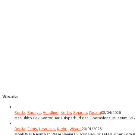
Wisata
Berita
,
Budaya
,
Headline
,
Kediri
,
Sejarah
,
Wisata
08/04/2026
Mas Dhito Cek Kantor Baru Disparbud dan Operasional Museum Sri 
Berita
,
Ekbis
,
Headline
,
Kediri
,
Wisata
20/01/2026
Mbak Wali Resmikan Pasar Banjaran, Ikon Baru Wisata Kuliner Kota K