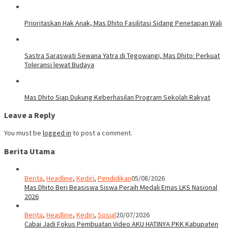
Prioritaskan Hak Anak, Mas Dhito Fasilitasi Sidang Penetapan Wali
Sastra Saraswati Sewana Yatra di Tegowangi, Mas Dhito: Perkuat
Toleransi lewat Budaya
Mas Dhito Siap Dukung Keberhasilan Program Sekolah Rakyat
Leave a Reply
You must be
logged in
to post a comment.
Berita Utama
Berita
,
Headline
,
Kediri
,
Pendidikan
05/08/2026
Mas Dhito Beri Beasiswa Siswa Peraih Medali Emas LKS Nasional
2026
Berita
,
Headline
,
Kediri
,
Sosial
20/07/2026
Cabai Jadi Fokus Pembuatan Video AKU HATINYA PKK Kabupaten