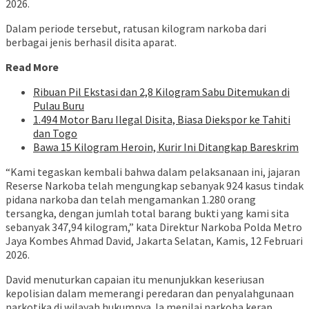
2026.
Dalam periode tersebut, ratusan kilogram narkoba dari
berbagai jenis berhasil disita aparat.
Read More
Ribuan Pil Ekstasi dan 2,8 Kilogram Sabu Ditemukan di
Pulau Buru
1.494 Motor Baru Ilegal Disita, Biasa Diekspor ke Tahiti
dan Togo
Bawa 15 Kilogram Heroin, Kurir Ini Ditangkap Bareskrim
“Kami tegaskan kembali bahwa dalam pelaksanaan ini, jajaran
Reserse Narkoba telah mengungkap sebanyak 924 kasus tindak
pidana narkoba dan telah mengamankan 1.280 orang
tersangka, dengan jumlah total barang bukti yang kami sita
sebanyak 347,94 kilogram,” kata Direktur Narkoba Polda Metro
Jaya Kombes Ahmad David, Jakarta Selatan, Kamis, 12 Februari
2026.
David menuturkan capaian itu menunjukkan keseriusan
kepolisian dalam memerangi peredaran dan penyalahgunaan
narkotika di wilayah hukumnya. Ia menilai narkoba kerap