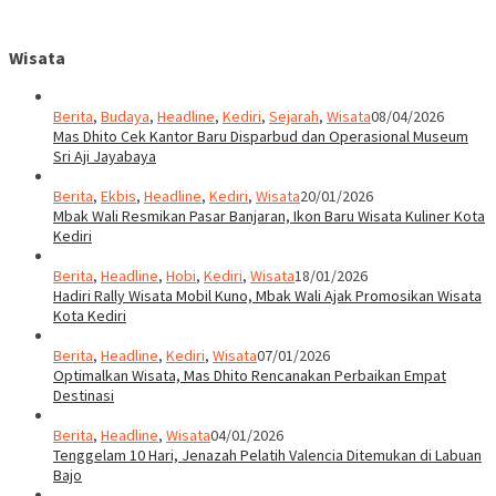
Wisata
Berita
,
Budaya
,
Headline
,
Kediri
,
Sejarah
,
Wisata
08/04/2026
Mas Dhito Cek Kantor Baru Disparbud dan Operasional Museum
Sri Aji Jayabaya
Berita
,
Ekbis
,
Headline
,
Kediri
,
Wisata
20/01/2026
Mbak Wali Resmikan Pasar Banjaran, Ikon Baru Wisata Kuliner Kota
Kediri
Berita
,
Headline
,
Hobi
,
Kediri
,
Wisata
18/01/2026
Hadiri Rally Wisata Mobil Kuno, Mbak Wali Ajak Promosikan Wisata
Kota Kediri
Berita
,
Headline
,
Kediri
,
Wisata
07/01/2026
Optimalkan Wisata, Mas Dhito Rencanakan Perbaikan Empat
Destinasi
Berita
,
Headline
,
Wisata
04/01/2026
Tenggelam 10 Hari, Jenazah Pelatih Valencia Ditemukan di Labuan
Bajo