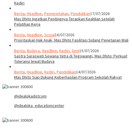
Kediri
Berita
,
Headline
,
Pemerintahan
,
Pendidikan
17/07/2026
Mas Dhito Ingatkan Pentingnya Terapkan Keahlian setelah
Pelatihan Kerja
Berita
,
Headline
,
Sosial
16/07/2026
Prioritaskan Hak Anak, Mas Dhito Fasilitasi Sidang Penetapan Wali
Berita
,
Budaya
,
Headline
,
Kediri
,
Seni
15/07/2026
Sastra Saraswati Sewana Yatra di Tegowangi, Mas Dhito: Perkuat
Toleransi lewat Budaya
Berita
,
Headline
,
Kediri
,
Pendidikan
14/07/2026
Mas Dhito Siap Dukung Keberhasilan Program Sekolah Rakyat
@idealokadotcom
@idealoka_educationcenter