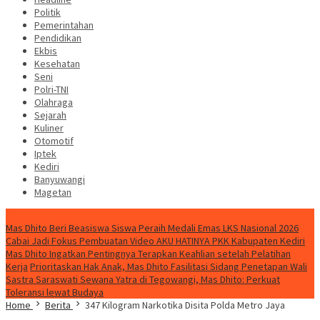
Politik
Pemerintahan
Pendidikan
Ekbis
Kesehatan
Seni
Polri-TNI
Olahraga
Sejarah
Kuliner
Otomotif
Iptek
Kediri
Banyuwangi
Magetan
Special Content
Mas Dhito Beri Beasiswa Siswa Peraih Medali Emas LKS Nasional 2026
Cabai Jadi Fokus Pembuatan Video AKU HATINYA PKK Kabupaten Kediri
Mas Dhito Ingatkan Pentingnya Terapkan Keahlian setelah Pelatihan
Kerja
Prioritaskan Hak Anak, Mas Dhito Fasilitasi Sidang Penetapan Wali
Sastra Saraswati Sewana Yatra di Tegowangi, Mas Dhito: Perkuat
Toleransi lewat Budaya
Home
Berita
347 Kilogram Narkotika Disita Polda Metro Jaya