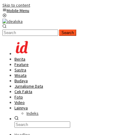
Skip to content
Mobile Menu
Search
Berita
Feature
Sastra
Wisata
Budaya
Jurnalisme Data
Cek Fakta
Foto
Video
Lainnya
Indeks
Headline