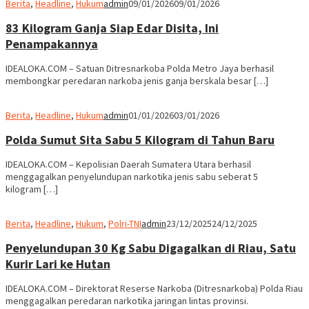
Berita
,
Headline
,
Hukum
admin
09/01/2026
09/01/2026
83 Kilogram Ganja Siap Edar Disita, Ini
Penampakannya
IDEALOKA.COM – Satuan Ditresnarkoba Polda Metro Jaya berhasil
membongkar peredaran narkoba jenis ganja berskala besar […]
Berita
,
Headline
,
Hukum
admin
01/01/2026
03/01/2026
Polda Sumut Sita Sabu 5 Kilogram di Tahun Baru
IDEALOKA.COM – Kepolisian Daerah Sumatera Utara berhasil
menggagalkan penyelundupan narkotika jenis sabu seberat 5
kilogram […]
Berita
,
Headline
,
Hukum
,
Polri-TNI
admin
23/12/2025
24/12/2025
Penyelundupan 30 Kg Sabu Digagalkan di Riau, Satu
Kurir Lari ke Hutan
IDEALOKA.COM – Direktorat Reserse Narkoba (Ditresnarkoba) Polda Riau
menggagalkan peredaran narkotika jaringan lintas provinsi.