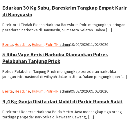
Edarkan 30 Kg Sabu, Bareskrim Tangkap Empat Kurir
di Banyuasin
Direktorat Tindak Pidana Narkoba Bareskrim Polri mengungkap jaringan
peredaran narkotika di Banyuasin, Sumatera Selatan. Dalam […]
Berita
,
Headline
,
Hukum
,
Polri-TNI
admin
10/02/2026
11/02/2026
5 Ribu Vape Berisi Narkoba Diamankan Polres
Pelabuhan Tanjung Priok
Polres Pelabuhan Tanjung Priok mengungkap peredaran narkotika
jaringan internasional di wilayah Jakarta Utara. Dalam pengungkapan […]
Berita
,
Headline
,
Hukum
,
Polri-TNI
admin
09/02/2026
09/02/2026
9,4 Kg Ganja Disita dari Mobil di Parkir Rumah Sakit
Direktorat Reserse Narkoba Polda Metro Jaya menangkap tiga orang
terduga pengedar narkotika di kawasan Cawang, […]