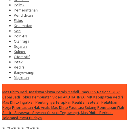
Politik
Pemerintahan
Pendidikan
Ekbis
Kesehatan
Seni
Polri-TNI
Olahraga
Sejarah
Kuliner
Otomotif
Iptek
Kediri
Banyuwangi
Magetan
Special Content
Mas Dhito Beri Beasiswa Siswa Peraih Medali Emas LKS Nasional 2026
Cabai Jadi Fokus Pembuatan Video AKU HATINYA PKK Kabupaten Kediri
Mas Dhito Ingatkan Pentingnya Terapkan Keahlian setelah Pelatihan
Kerja
Prioritaskan Hak Anak, Mas Dhito Fasilitasi Sidang Penetapan Wali
Sastra Saraswati Sewana Yatra di Tegowangi, Mas Dhito: Perkuat
Toleransi lewat Budaya
20/05/2026
20/05/2026