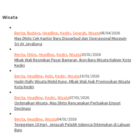
Wisata
Berita
,
Budaya
,
Headline
,
Kediri
,
Sejarah
,
Wisata
08/04/2026
Mas Dhito Cek Kantor Baru Disparbud dan Operasional Museum
Sri Aji Jayabaya
Berita
,
Ekbis
,
Headline
,
Kediri
,
Wisata
20/01/2026
Mbak Wali Resmikan Pasar Banjaran, Ikon Baru Wisata Kuliner Kota
Kediri
Berita
,
Headline
,
Hobi
,
Kediri
,
Wisata
18/01/2026
Hadiri Rally Wisata Mobil Kuno, Mbak Wali Ajak Promosikan Wisata
Kota Kediri
Berita
,
Headline
,
Kediri
,
Wisata
07/01/2026
Optimalkan Wisata, Mas Dhito Rencanakan Perbaikan Empat
Destinasi
Berita
,
Headline
,
Wisata
04/01/2026
Tenggelam 10 Hari, Jenazah Pelatih Valencia Ditemukan di Labuan
Bajo