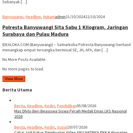
Sebanyak […]
Banyuwangi
,
Headline
,
Hukum
admin
21/10/2024
22/10/2024
Polresta Banyuwangi Sita Sabu 1 Kilogram, Jaringan
Surabaya dan Pulau Madura
IDEALOKA.COM (Banyuwangi) – Satnarkoba Polresta Banyuwangi berhasil
menangkap empat tersangka berinisial SE, JH, AFA, dan […]
No More Posts Available.
No more pages to load.
View More
Berita Utama
Berita
,
Headline
,
Kediri
,
Pendidikan
05/08/2026
Mas Dhito Beri Beasiswa Siswa Peraih Medali Emas LKS Nasional
2026
Berita
,
Headline
,
Kediri
,
Sosial
20/07/2026
Cabai Jadi Fokus Pembuatan Video AKU HATINYA PKK Kabupaten