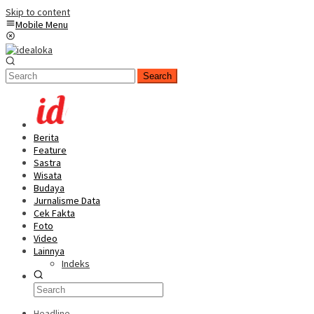
Skip to content
Mobile Menu
Search
Berita
Feature
Sastra
Wisata
Budaya
Jurnalisme Data
Cek Fakta
Foto
Video
Lainnya
Indeks
Headline