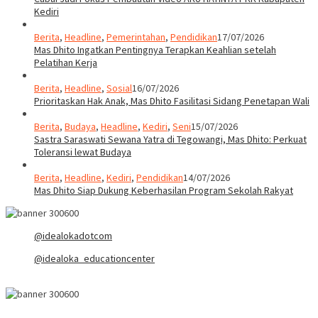
Kediri
Berita
,
Headline
,
Pemerintahan
,
Pendidikan
17/07/2026
Mas Dhito Ingatkan Pentingnya Terapkan Keahlian setelah
Pelatihan Kerja
Berita
,
Headline
,
Sosial
16/07/2026
Prioritaskan Hak Anak, Mas Dhito Fasilitasi Sidang Penetapan Wali
Berita
,
Budaya
,
Headline
,
Kediri
,
Seni
15/07/2026
Sastra Saraswati Sewana Yatra di Tegowangi, Mas Dhito: Perkuat
Toleransi lewat Budaya
Berita
,
Headline
,
Kediri
,
Pendidikan
14/07/2026
Mas Dhito Siap Dukung Keberhasilan Program Sekolah Rakyat
@idealokadotcom
@idealoka_educationcenter