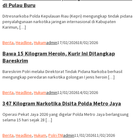
di Pulau Buru
Ditresnarkoba Polda Kepulauan Riau (Kepri) mengungkap tindak pidana
penyalahgunaan narkotika jaringan internasional di Kabupaten
Karimun, […]
Berita
,
Headline
,
Hukum
admin
17/02/2026
18/02/2026
Bawa 15 Kilogram Heroin, Kurir Ini Ditangkap
Bareskrim
Bareskrim Polri melalui Direktorat Tindak Pidana Narkoba berhasil
mengungkap peredaran narkotika golongan I jenis heroin […]
Berita
,
Headline
,
Hukum
admin
12/02/2026
14/02/2026
347 Kilogram Narkotika Disita Polda Metro Jaya
Operasi Pekat Jaya 2026 yang digelar Polda Metro Jaya berlangsung
selama 15 hari sejak 28 […]
Berita
,
Headline
,
Hukum
,
Polri-TNI
admin
11/02/2026
11/02/2026