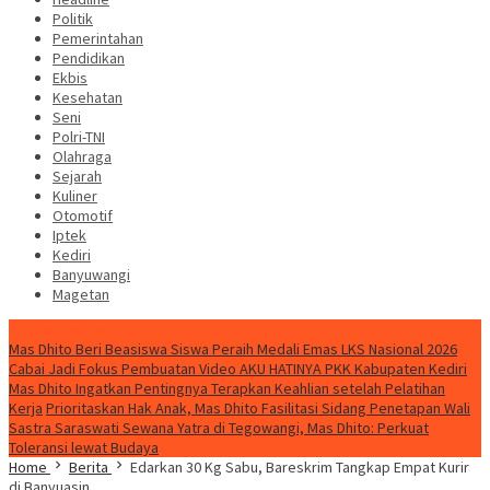
Politik
Pemerintahan
Pendidikan
Ekbis
Kesehatan
Seni
Polri-TNI
Olahraga
Sejarah
Kuliner
Otomotif
Iptek
Kediri
Banyuwangi
Magetan
Special Content
Mas Dhito Beri Beasiswa Siswa Peraih Medali Emas LKS Nasional 2026
Cabai Jadi Fokus Pembuatan Video AKU HATINYA PKK Kabupaten Kediri
Mas Dhito Ingatkan Pentingnya Terapkan Keahlian setelah Pelatihan
Kerja
Prioritaskan Hak Anak, Mas Dhito Fasilitasi Sidang Penetapan Wali
Sastra Saraswati Sewana Yatra di Tegowangi, Mas Dhito: Perkuat
Toleransi lewat Budaya
Home
Berita
Edarkan 30 Kg Sabu, Bareskrim Tangkap Empat Kurir
di Banyuasin