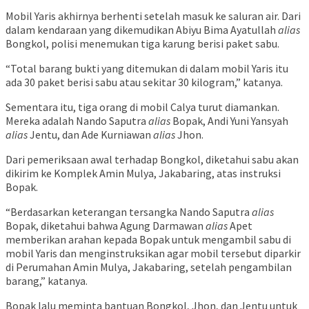
Mobil Yaris akhirnya berhenti setelah masuk ke saluran air. Dari
dalam kendaraan yang dikemudikan Abiyu Bima Ayatullah
alias
Bongkol, polisi menemukan tiga karung berisi paket sabu.
“Total barang bukti yang ditemukan di dalam mobil Yaris itu
ada 30 paket berisi sabu atau sekitar 30 kilogram,” katanya.
Sementara itu, tiga orang di mobil Calya turut diamankan.
Mereka adalah Nando Saputra
alias
Bopak, Andi Yuni Yansyah
alias
Jentu, dan Ade Kurniawan
alias
Jhon.
Dari pemeriksaan awal terhadap Bongkol, diketahui sabu akan
dikirim ke Komplek Amin Mulya, Jakabaring, atas instruksi
Bopak.
“Berdasarkan keterangan tersangka Nando Saputra
alias
Bopak, diketahui bahwa Agung Darmawan
alias
Apet
memberikan arahan kepada Bopak untuk mengambil sabu di
mobil Yaris dan menginstruksikan agar mobil tersebut diparkir
di Perumahan Amin Mulya, Jakabaring, setelah pengambilan
barang,” katanya.
Bopak lalu meminta bantuan Bongkol, Jhon, dan Jentu untuk