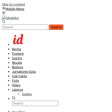
Skip to content
Mobile Menu
Search
Berita
Feature
Sastra
Wisata
Budaya
Jurnalisme Data
Cek Fakta
Foto
Video
Lainnya
Indeks
Headline