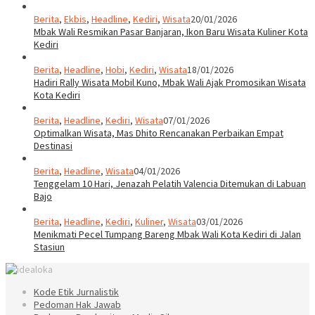
Berita
,
Ekbis
,
Headline
,
Kediri
,
Wisata
20/01/2026
Mbak Wali Resmikan Pasar Banjaran, Ikon Baru Wisata Kuliner Kota
Kediri
Berita
,
Headline
,
Hobi
,
Kediri
,
Wisata
18/01/2026
Hadiri Rally Wisata Mobil Kuno, Mbak Wali Ajak Promosikan Wisata
Kota Kediri
Berita
,
Headline
,
Kediri
,
Wisata
07/01/2026
Optimalkan Wisata, Mas Dhito Rencanakan Perbaikan Empat
Destinasi
Berita
,
Headline
,
Wisata
04/01/2026
Tenggelam 10 Hari, Jenazah Pelatih Valencia Ditemukan di Labuan
Bajo
Berita
,
Headline
,
Kediri
,
Kuliner
,
Wisata
03/01/2026
Menikmati Pecel Tumpang Bareng Mbak Wali Kota Kediri di Jalan
Stasiun
Kode Etik Jurnalistik
Pedoman Hak Jawab