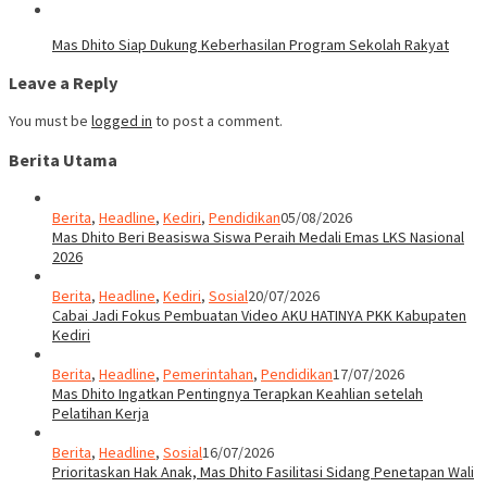
Mas Dhito Siap Dukung Keberhasilan Program Sekolah Rakyat
Leave a Reply
You must be
logged in
to post a comment.
Berita Utama
Berita
,
Headline
,
Kediri
,
Pendidikan
05/08/2026
Mas Dhito Beri Beasiswa Siswa Peraih Medali Emas LKS Nasional
2026
Berita
,
Headline
,
Kediri
,
Sosial
20/07/2026
Cabai Jadi Fokus Pembuatan Video AKU HATINYA PKK Kabupaten
Kediri
Berita
,
Headline
,
Pemerintahan
,
Pendidikan
17/07/2026
Mas Dhito Ingatkan Pentingnya Terapkan Keahlian setelah
Pelatihan Kerja
Berita
,
Headline
,
Sosial
16/07/2026
Prioritaskan Hak Anak, Mas Dhito Fasilitasi Sidang Penetapan Wali