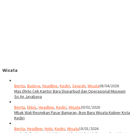
Wisata
Berita
,
Budaya
,
Headline
,
Kediri
,
Sejarah
,
Wisata
08/04/2026
Mas Dhito Cek Kantor Baru Disparbud dan Operasional Museum
Sri Aji Jayabaya
Berita
,
Ekbis
,
Headline
,
Kediri
,
Wisata
20/01/2026
Mbak Wali Resmikan Pasar Banjaran, Ikon Baru Wisata Kuliner Kota
Kediri
Berita
,
Headline
,
Hobi
,
Kediri
,
Wisata
18/01/2026