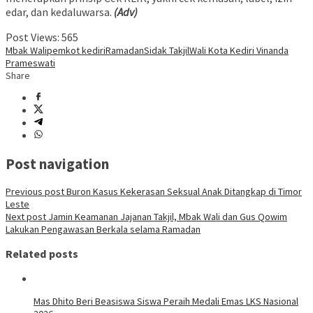
edar, dan kedaluwarsa.
(Adv)
Post Views:
565
Mbak Wali
pemkot kediri
Ramadan
Sidak Takjil
Wali Kota Kediri Vinanda
Prameswati
Share
Post navigation
Previous post
Buron Kasus Kekerasan Seksual Anak Ditangkap di Timor
Leste
Next post
Jamin Keamanan Jajanan Takjil, Mbak Wali dan Gus Qowim
Lakukan Pengawasan Berkala selama Ramadan
Related posts
Mas Dhito Beri Beasiswa Siswa Peraih Medali Emas LKS Nasional