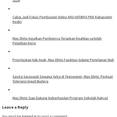
2026
Cabai Jadi Fokus Pembuatan Video AKU HATINYA PKK Kabupaten
Kediri
Mas Dhito Ingatkan Pentingnya Terapkan Keahlian setelah
Pelatihan Kerja
Prioritaskan Hak Anak, Mas Dhito Fasilitasi Sidang Penetapan Wali
Sastra Saraswati Sewana Yatra di Tegowangi, Mas Dhito: Perkuat
Toleransi lewat Budaya
Mas Dhito Siap Dukung Keberhasilan Program Sekolah Rakyat
Leave a Reply
You must be
logged in
to post a comment.