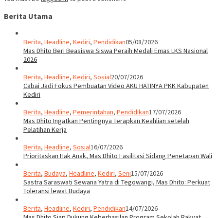
Berita Utama
Berita
,
Headline
,
Kediri
,
Pendidikan
05/08/2026
Mas Dhito Beri Beasiswa Siswa Peraih Medali Emas LKS Nasional
2026
Berita
,
Headline
,
Kediri
,
Sosial
20/07/2026
Cabai Jadi Fokus Pembuatan Video AKU HATINYA PKK Kabupaten
Kediri
Berita
,
Headline
,
Pemerintahan
,
Pendidikan
17/07/2026
Mas Dhito Ingatkan Pentingnya Terapkan Keahlian setelah
Pelatihan Kerja
Berita
,
Headline
,
Sosial
16/07/2026
Prioritaskan Hak Anak, Mas Dhito Fasilitasi Sidang Penetapan Wali
Berita
,
Budaya
,
Headline
,
Kediri
,
Seni
15/07/2026
Sastra Saraswati Sewana Yatra di Tegowangi, Mas Dhito: Perkuat
Toleransi lewat Budaya
Berita
,
Headline
,
Kediri
,
Pendidikan
14/07/2026
Mas Dhito Siap Dukung Keberhasilan Program Sekolah Rakyat