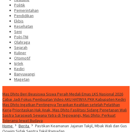
Politik
Pemerintahan
Pendidikan
Ekbis
Kesehatan
Seni
Polri-TNI
Olahraga
Sejarah
Kuliner
Otomotif
Iptek
Kediri
Banyuwangi
Magetan
Special Content
Mas Dhito Beri Beasiswa Siswa Peraih Medali Emas LKS Nasional 2026
Cabai Jadi Fokus Pembuatan Video AKU HATINYA PKK Kabupaten Kediri
Mas Dhito Ingatkan Pentingnya Terapkan Keahlian setelah Pelatihan
Kerja
Prioritaskan Hak Anak, Mas Dhito Fasilitasi Sidang Penetapan Wali
Sastra Saraswati Sewana Yatra di Tegowangi, Mas Dhito: Perkuat
Toleransi lewat Budaya
Home
Berita
Pastikan Keamanan Jajanan Takjil, Mbak Wali dan Gus
Qowim Sidak Sentra Takjil Ramadan