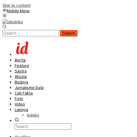
Skip to content
Mobile Menu
Search
Berita
Feature
Sastra
Wisata
Budaya
Jurnalisme Data
Cek Fakta
Foto
Video
Lainnya
Indeks
Headline