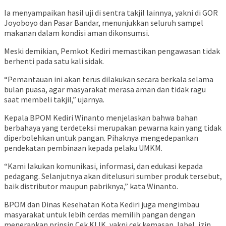
Ia menyampaikan hasil uji di sentra takjil lainnya, yakni di GOR
Joyoboyo dan Pasar Bandar, menunjukkan seluruh sampel
makanan dalam kondisi aman dikonsumsi.
Meski demikian, Pemkot Kediri memastikan pengawasan tidak
berhenti pada satu kali sidak.
“Pemantauan ini akan terus dilakukan secara berkala selama
bulan puasa, agar masyarakat merasa aman dan tidak ragu
saat membeli takjil,” ujarnya.
Kepala BPOM Kediri Winanto menjelaskan bahwa bahan
berbahaya yang terdeteksi merupakan pewarna kain yang tidak
diperbolehkan untuk pangan. Pihaknya mengedepankan
pendekatan pembinaan kepada pelaku UMKM.
“Kami lakukan komunikasi, informasi, dan edukasi kepada
pedagang. Selanjutnya akan ditelusuri sumber produk tersebut,
baik distributor maupun pabriknya,” kata Winanto.
BPOM dan Dinas Kesehatan Kota Kediri juga mengimbau
masyarakat untuk lebih cerdas memilih pangan dengan
menerapkan prinsip Cek KLIK, yakni cek kemasan, label, izin