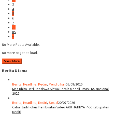
3
4
5
6
7
…
85
»
No More Posts Available.
No more pages to load.
View More
Berita Utama
Berita
,
Headline
,
Kediri
,
Pendidikan
05/08/2026
Mas Dhito Beri Beasiswa Siswa Peraih Medali Emas LKS Nasional
2026
Berita
,
Headline
,
Kediri
,
Sosial
20/07/2026
Cabai Jadi Fokus Pembuatan Video AKU HATINYA PKK Kabupaten
Kediri