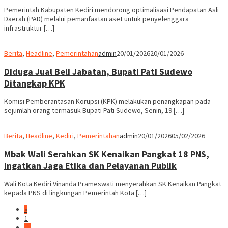
Pemerintah Kabupaten Kediri mendorong optimalisasi Pendapatan Asli
Daerah (PAD) melalui pemanfaatan aset untuk penyelenggara
infrastruktur […]
Berita
,
Headline
,
Pemerintahan
admin
20/01/2026
20/01/2026
Diduga Jual Beli Jabatan, Bupati Pati Sudewo
Ditangkap KPK
Komisi Pemberantasan Korupsi (KPK) melakukan penangkapan pada
sejumlah orang termasuk Bupati Pati Sudewo, Senin, 19 […]
Berita
,
Headline
,
Kediri
,
Pemerintahan
admin
20/01/2026
05/02/2026
Mbak Wali Serahkan SK Kenaikan Pangkat 18 PNS,
Ingatkan Jaga Etika dan Pelayanan Publik
Wali Kota Kediri Vinanda Prameswati menyerahkan SK Kenaikan Pangkat
kepada PNS di lingkungan Pemerintah Kota […]
«
1
…