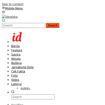
Skip to content
Mobile Menu
Search
Berita
Feature
Sastra
Wisata
Budaya
Jurnalisme Data
Cek Fakta
Foto
Video
Lainnya
Indeks
Headline