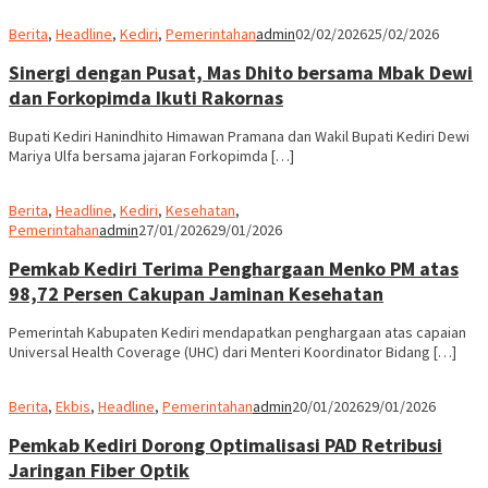
Berita
,
Headline
,
Kediri
,
Pemerintahan
admin
02/02/2026
25/02/2026
Sinergi dengan Pusat, Mas Dhito bersama Mbak Dewi
dan Forkopimda Ikuti Rakornas
Bupati Kediri Hanindhito Himawan Pramana dan Wakil Bupati Kediri Dewi
Mariya Ulfa bersama jajaran Forkopimda […]
Berita
,
Headline
,
Kediri
,
Kesehatan
,
Pemerintahan
admin
27/01/2026
29/01/2026
Pemkab Kediri Terima Penghargaan Menko PM atas
98,72 Persen Cakupan Jaminan Kesehatan
Pemerintah Kabupaten Kediri mendapatkan penghargaan atas capaian
Universal Health Coverage (UHC) dari Menteri Koordinator Bidang […]
Berita
,
Ekbis
,
Headline
,
Pemerintahan
admin
20/01/2026
29/01/2026
Pemkab Kediri Dorong Optimalisasi PAD Retribusi
Jaringan Fiber Optik