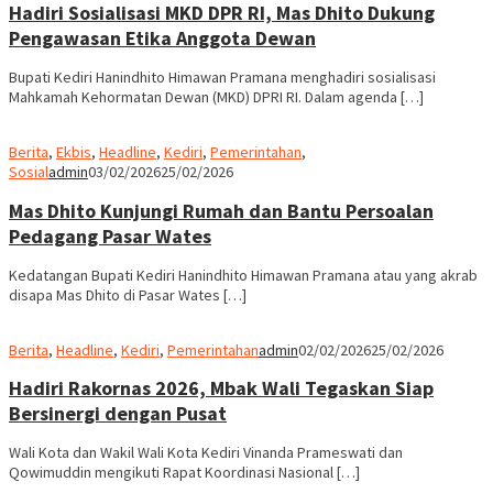
Hadiri Sosialisasi MKD DPR RI, Mas Dhito Dukung
Pengawasan Etika Anggota Dewan
Bupati Kediri Hanindhito Himawan Pramana menghadiri sosialisasi
Mahkamah Kehormatan Dewan (MKD) DPRI RI. Dalam agenda […]
Berita
,
Ekbis
,
Headline
,
Kediri
,
Pemerintahan
,
Sosial
admin
03/02/2026
25/02/2026
Mas Dhito Kunjungi Rumah dan Bantu Persoalan
Pedagang Pasar Wates
Kedatangan Bupati Kediri Hanindhito Himawan Pramana atau yang akrab
disapa Mas Dhito di Pasar Wates […]
Berita
,
Headline
,
Kediri
,
Pemerintahan
admin
02/02/2026
25/02/2026
Hadiri Rakornas 2026, Mbak Wali Tegaskan Siap
Bersinergi dengan Pusat
Wali Kota dan Wakil Wali Kota Kediri Vinanda Prameswati dan
Qowimuddin mengikuti Rapat Koordinasi Nasional […]