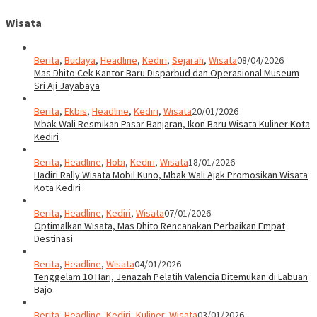
Wisata
Berita
,
Budaya
,
Headline
,
Kediri
,
Sejarah
,
Wisata
08/04/2026
Mas Dhito Cek Kantor Baru Disparbud dan Operasional Museum
Sri Aji Jayabaya
Berita
,
Ekbis
,
Headline
,
Kediri
,
Wisata
20/01/2026
Mbak Wali Resmikan Pasar Banjaran, Ikon Baru Wisata Kuliner Kota
Kediri
Berita
,
Headline
,
Hobi
,
Kediri
,
Wisata
18/01/2026
Hadiri Rally Wisata Mobil Kuno, Mbak Wali Ajak Promosikan Wisata
Kota Kediri
Berita
,
Headline
,
Kediri
,
Wisata
07/01/2026
Optimalkan Wisata, Mas Dhito Rencanakan Perbaikan Empat
Destinasi
Berita
,
Headline
,
Wisata
04/01/2026
Tenggelam 10 Hari, Jenazah Pelatih Valencia Ditemukan di Labuan
Bajo
Berita
,
Headline
,
Kediri
,
Kuliner
,
Wisata
03/01/2026