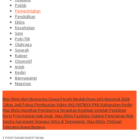
Politik
Pemerintahan
Pendidikan
Ekbis
Kesehatan
Seni
Polri-TNI
Olahraga
Sejarah
Kuliner
Otomotif
Iptek
Kediri
Banyuwangi
Magetan
Special Content
Mas Dhito Beri Beasiswa Siswa Peraih Medali Emas LKS Nasional 2026
Cabai Jadi Fokus Pembuatan Video AKU HATINYA PKK Kabupaten Kediri
Mas Dhito Ingatkan Pentingnya Terapkan Keahlian setelah Pelatihan
Kerja
Prioritaskan Hak Anak, Mas Dhito Fasilitasi Sidang Penetapan Wali
Sastra Saraswati Sewana Yatra di Tegowangi, Mas Dhito: Perkuat
Toleransi lewat Budaya
17/07/2026
19/07/2026