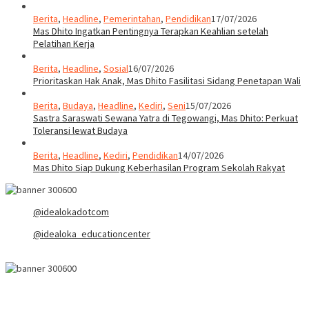
Berita
,
Headline
,
Pemerintahan
,
Pendidikan
17/07/2026
Mas Dhito Ingatkan Pentingnya Terapkan Keahlian setelah
Pelatihan Kerja
Berita
,
Headline
,
Sosial
16/07/2026
Prioritaskan Hak Anak, Mas Dhito Fasilitasi Sidang Penetapan Wali
Berita
,
Budaya
,
Headline
,
Kediri
,
Seni
15/07/2026
Sastra Saraswati Sewana Yatra di Tegowangi, Mas Dhito: Perkuat
Toleransi lewat Budaya
Berita
,
Headline
,
Kediri
,
Pendidikan
14/07/2026
Mas Dhito Siap Dukung Keberhasilan Program Sekolah Rakyat
@idealokadotcom
@idealoka_educationcenter