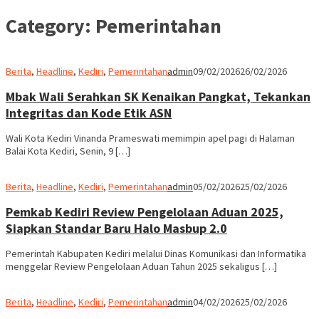
Category:
Pemerintahan
Berita
,
Headline
,
Kediri
,
Pemerintahan
admin
09/02/2026
26/02/2026
Mbak Wali Serahkan SK Kenaikan Pangkat, Tekankan
Integritas dan Kode Etik ASN
Wali Kota Kediri Vinanda Prameswati memimpin apel pagi di Halaman
Balai Kota Kediri, Senin, 9 […]
Berita
,
Headline
,
Kediri
,
Pemerintahan
admin
05/02/2026
25/02/2026
Pemkab Kediri Review Pengelolaan Aduan 2025,
Siapkan Standar Baru Halo Masbup 2.0
Pemerintah Kabupaten Kediri melalui Dinas Komunikasi dan Informatika
menggelar Review Pengelolaan Aduan Tahun 2025 sekaligus […]
Berita
,
Headline
,
Kediri
,
Pemerintahan
admin
04/02/2026
25/02/2026