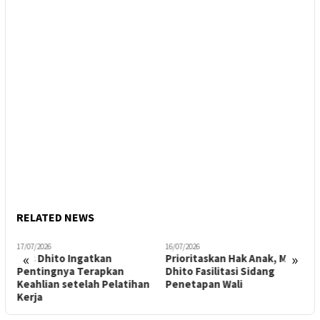
RELATED NEWS
17/07/2026
16/07/2026
1
«
»
Mas Dhito Ingatkan
Prioritaskan Hak Anak, Mas
S
Pentingnya Terapkan
Dhito Fasilitasi Sidang
Y
Keahlian setelah Pelatihan
Penetapan Wali
D
Kerja
l