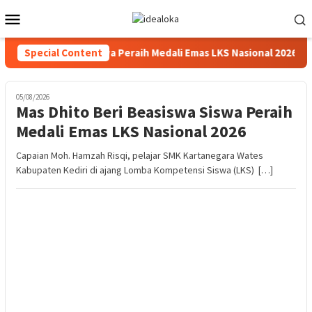
Skip
Mobile
to
Menu
content
 Beri Beasiswa Siswa Peraih Medali Emas LKS Nasional 2026
Special Content
05/08/2026
Mas Dhito Beri Beasiswa Siswa Peraih
Medali Emas LKS Nasional 2026
Capaian Moh. Hamzah Risqi, pelajar SMK Kartanegara Wates
Kabupaten Kediri di ajang Lomba Kompetensi Siswa (LKS) […]