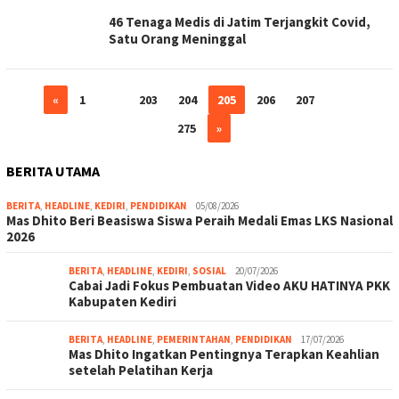
46 Tenaga Medis di Jatim Terjangkit Covid,
Satu Orang Meninggal
«
1
…
203
204
205
206
207
…
275
»
BERITA UTAMA
BERITA
,
HEADLINE
,
KEDIRI
,
PENDIDIKAN
05/08/2026
Mas Dhito Beri Beasiswa Siswa Peraih Medali Emas LKS Nasional
2026
BERITA
,
HEADLINE
,
KEDIRI
,
SOSIAL
20/07/2026
Cabai Jadi Fokus Pembuatan Video AKU HATINYA PKK
Kabupaten Kediri
BERITA
,
HEADLINE
,
PEMERINTAHAN
,
PENDIDIKAN
17/07/2026
Mas Dhito Ingatkan Pentingnya Terapkan Keahlian
setelah Pelatihan Kerja