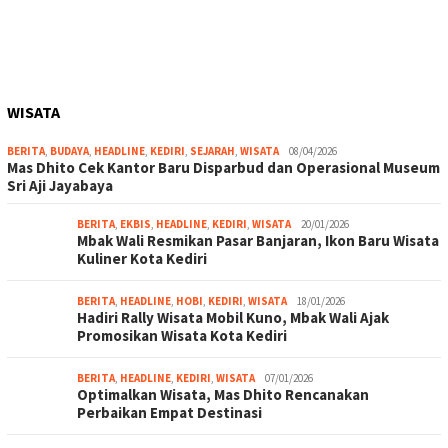
WISATA
BERITA
,
BUDAYA
,
HEADLINE
,
KEDIRI
,
SEJARAH
,
WISATA
08/04/2026
Mas Dhito Cek Kantor Baru Disparbud dan Operasional Museum
Sri Aji Jayabaya
BERITA
,
EKBIS
,
HEADLINE
,
KEDIRI
,
WISATA
20/01/2026
Mbak Wali Resmikan Pasar Banjaran, Ikon Baru Wisata
Kuliner Kota Kediri
BERITA
,
HEADLINE
,
HOBI
,
KEDIRI
,
WISATA
18/01/2026
Hadiri Rally Wisata Mobil Kuno, Mbak Wali Ajak
Promosikan Wisata Kota Kediri
BERITA
,
HEADLINE
,
KEDIRI
,
WISATA
07/01/2026
Optimalkan Wisata, Mas Dhito Rencanakan
Perbaikan Empat Destinasi