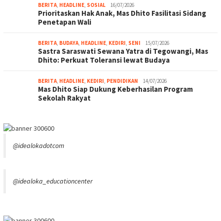
BERITA
,
HEADLINE
,
SOSIAL
16/07/2026
Prioritaskan Hak Anak, Mas Dhito Fasilitasi Sidang
Penetapan Wali
BERITA
,
BUDAYA
,
HEADLINE
,
KEDIRI
,
SENI
15/07/2026
Sastra Saraswati Sewana Yatra di Tegowangi, Mas
Dhito: Perkuat Toleransi lewat Budaya
BERITA
,
HEADLINE
,
KEDIRI
,
PENDIDIKAN
14/07/2026
Mas Dhito Siap Dukung Keberhasilan Program
Sekolah Rakyat
@idealokadotcom
@idealoka_educationcenter