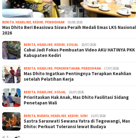
BERITA
,
HEADLINE
,
KEDIRI
,
PENDIDIKAN
05/08/2026
Mas Dhito Beri Beasiswa Siswa Peraih Medali Emas LKS Nasional
2026
BERITA
,
HEADLINE
,
KEDIRI
,
SOSIAL
20/07/2026
Cabai Jadi Fokus Pembuatan Video AKU HATINYA PKK
Kabupaten Kediri
BERITA
,
HEADLINE
,
PEMERINTAHAN
,
PENDIDIKAN
17/07/2026
Mas Dhito Ingatkan Pentingnya Terapkan Keahlian
setelah Pelatihan Kerja
BERITA
,
HEADLINE
,
SOSIAL
16/07/2026
Prioritaskan Hak Anak, Mas Dhito Fasilitasi Sidang
Penetapan Wali
BERITA
,
BUDAYA
,
HEADLINE
,
KEDIRI
,
SENI
15/07/2026
Sastra Saraswati Sewana Yatra di Tegowangi, Mas
Dhito: Perkuat Toleransi lewat Budaya