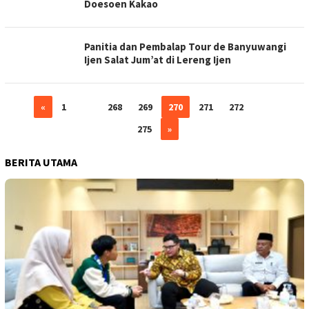
Doesoen Kakao
Panitia dan Pembalap Tour de Banyuwangi
Ijen Salat Jum’at di Lereng Ijen
«
1
…
268
269
270
271
272
…
275
»
BERITA UTAMA