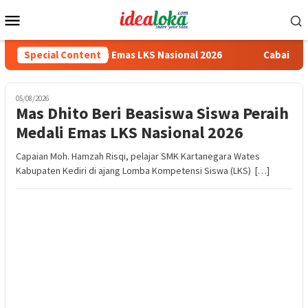
Skip
Mobile
to
Menu
content
 Peraih Medali Emas LKS Nasional 2026
Special Content
Cabai Jadi Fokus 
05/08/2026
Mas Dhito Beri Beasiswa Siswa Peraih
Medali Emas LKS Nasional 2026
Capaian Moh. Hamzah Risqi, pelajar SMK Kartanegara Wates
Kabupaten Kediri di ajang Lomba Kompetensi Siswa (LKS) […]