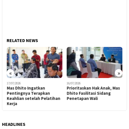
RELATED NEWS
«
»
17/07/2026
16/07/2026
1
Mas Dhito Ingatkan
Prioritaskan Hak Anak, Mas
S
Pentingnya Terapkan
Dhito Fasilitasi Sidang
Y
Keahlian setelah Pelatihan
Penetapan Wali
D
Kerja
l
HEADLINES