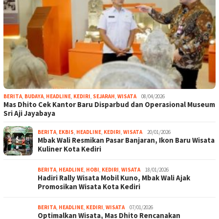
BERITA
,
BUDAYA
,
HEADLINE
,
KEDIRI
,
SEJARAH
,
WISATA
08/04/2026
Mas Dhito Cek Kantor Baru Disparbud dan Operasional Museum
Sri Aji Jayabaya
BERITA
,
EKBIS
,
HEADLINE
,
KEDIRI
,
WISATA
20/01/2026
Mbak Wali Resmikan Pasar Banjaran, Ikon Baru Wisata
Kuliner Kota Kediri
BERITA
,
HEADLINE
,
HOBI
,
KEDIRI
,
WISATA
18/01/2026
Hadiri Rally Wisata Mobil Kuno, Mbak Wali Ajak
Promosikan Wisata Kota Kediri
BERITA
,
HEADLINE
,
KEDIRI
,
WISATA
07/01/2026
Optimalkan Wisata, Mas Dhito Rencanakan