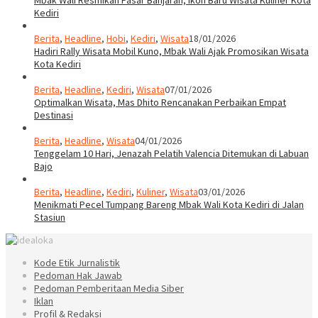
Mbak Wali Resmikan Pasar Banjaran, Ikon Baru Wisata Kuliner Kota
Kediri
Berita
,
Headline
,
Hobi
,
Kediri
,
Wisata
18/01/2026
Hadiri Rally Wisata Mobil Kuno, Mbak Wali Ajak Promosikan Wisata
Kota Kediri
Berita
,
Headline
,
Kediri
,
Wisata
07/01/2026
Optimalkan Wisata, Mas Dhito Rencanakan Perbaikan Empat
Destinasi
Berita
,
Headline
,
Wisata
04/01/2026
Tenggelam 10 Hari, Jenazah Pelatih Valencia Ditemukan di Labuan
Bajo
Berita
,
Headline
,
Kediri
,
Kuliner
,
Wisata
03/01/2026
Menikmati Pecel Tumpang Bareng Mbak Wali Kota Kediri di Jalan
Stasiun
Kode Etik Jurnalistik
Pedoman Hak Jawab
Pedoman Pemberitaan Media Siber
Iklan
Profil & Redaksi