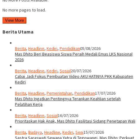
No more pages to load.
View More
Berita Utama
Berita
,
Headline
,
Kediri
,
Pendidikan
05/08/2026
Mas Dhito Beri Beasiswa Siswa Peraih Medali Emas LKS Nasional
2026
Berita
,
Headline
,
Kediri
,
Sosial
20/07/2026
Cabai Jadi Fokus Pembuatan Video AKU HATINYA PKK Kabupaten
Kediri
Berita
,
Headline
,
Pemerintahan
,
Pendidikan
17/07/2026
Mas Dhito Ingatkan Pentingnya Terapkan Keahlian setelah
Pelatihan Kerja
Berita
,
Headline
,
Sosial
16/07/2026
Prioritaskan Hak Anak, Mas Dhito Fasilitasi Sidang Penetapan Wali
Berita
,
Budaya
,
Headline
,
Kediri
,
Seni
15/07/2026
Sastra Saraswati Sewana Yatra di Tegowangi, Mas Dhito: Perkuat