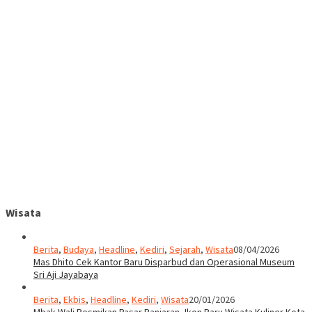
Wisata
Berita
,
Budaya
,
Headline
,
Kediri
,
Sejarah
,
Wisata
08/04/2026
Mas Dhito Cek Kantor Baru Disparbud dan Operasional Museum
Sri Aji Jayabaya
Berita
,
Ekbis
,
Headline
,
Kediri
,
Wisata
20/01/2026