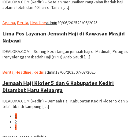
IDEALOKA.COM (Kediri) – Setelah menunaikan rangkaian ibadah haji
selama lebih dari 40 hari di Tanah […]
Agama
,
Berita
,
Headline
admin
20/06/2025
23/06/2025
Lima Pos Layanan Jemaah Haji di Kawasan Masjid
Nabawi
IDEALOKA.COM – Seiring kedatangan jemaah haji di Madinah, Petugas
Penyelenggara Ibadah Haji (PPIH) Arab Saudi […]
Berita
,
Headline
,
Kediri
admin
13/06/2025
07/07/2025
Jemaah Haji Kloter 5 dan 6 Kabupaten Kediri
Disambut Haru Keluarga
IDEALOKA.COM (Kediri) – Jemaah Haji Kabupaten Kediri Kloter 5 dan 6
telah tiba di kampung […]
1
2
»
No More Posts Available.