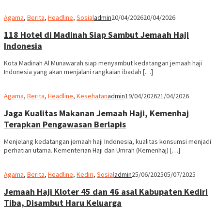
Agama
,
Berita
,
Headline
,
Sosial
admin
20/04/2026
20/04/2026
118 Hotel di Madinah Siap Sambut Jemaah Haji
Indonesia
Kota Madinah Al Munawarah siap menyambut kedatangan jemaah haji
Indonesia yang akan menjalani rangkaian ibadah […]
Agama
,
Berita
,
Headline
,
Kesehatan
admin
19/04/2026
21/04/2026
Jaga Kualitas Makanan Jemaah Haji, Kemenhaj
Terapkan Pengawasan Berlapis
Menjelang kedatangan jemaah haji Indonesia, kualitas konsumsi menjadi
perhatian utama. Kementerian Haji dan Umrah (Kemenhaj) […]
Agama
,
Berita
,
Headline
,
Kediri
,
Sosial
admin
25/06/2025
05/07/2025
Jemaah Haji Kloter 45 dan 46 asal Kabupaten Kediri
Tiba, Disambut Haru Keluarga