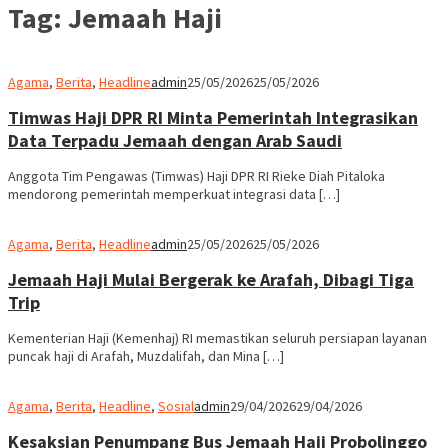
Tag:
Jemaah Haji
Agama
,
Berita
,
Headline
admin
25/05/2026
25/05/2026
Timwas Haji DPR RI Minta Pemerintah Integrasikan
Data Terpadu Jemaah dengan Arab Saudi
Anggota Tim Pengawas (Timwas) Haji DPR RI Rieke Diah Pitaloka
mendorong pemerintah memperkuat integrasi data […]
Agama
,
Berita
,
Headline
admin
25/05/2026
25/05/2026
Jemaah Haji Mulai Bergerak ke Arafah, Dibagi Tiga
Trip
Kementerian Haji (Kemenhaj) RI memastikan seluruh persiapan layanan
puncak haji di Arafah, Muzdalifah, dan Mina […]
Agama
,
Berita
,
Headline
,
Sosial
admin
29/04/2026
29/04/2026
Kesaksian Penumpang Bus Jemaah Haji Probolinggo