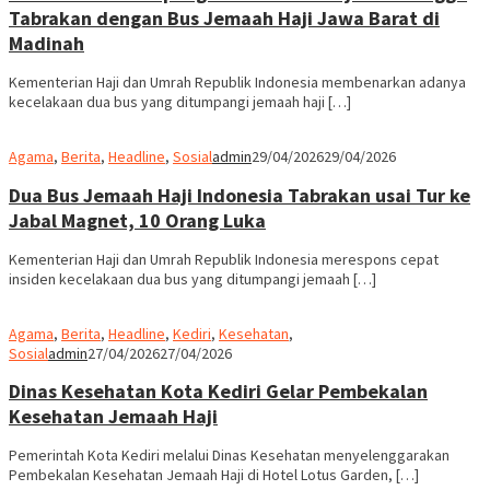
Tabrakan dengan Bus Jemaah Haji Jawa Barat di
Madinah
Kementerian Haji dan Umrah Republik Indonesia membenarkan adanya
kecelakaan dua bus yang ditumpangi jemaah haji […]
Agama
,
Berita
,
Headline
,
Sosial
admin
29/04/2026
29/04/2026
Dua Bus Jemaah Haji Indonesia Tabrakan usai Tur ke
Jabal Magnet, 10 Orang Luka
Kementerian Haji dan Umrah Republik Indonesia merespons cepat
insiden kecelakaan dua bus yang ditumpangi jemaah […]
Agama
,
Berita
,
Headline
,
Kediri
,
Kesehatan
,
Sosial
admin
27/04/2026
27/04/2026
Dinas Kesehatan Kota Kediri Gelar Pembekalan
Kesehatan Jemaah Haji
Pemerintah Kota Kediri melalui Dinas Kesehatan menyelenggarakan
Pembekalan Kesehatan Jemaah Haji di Hotel Lotus Garden, […]