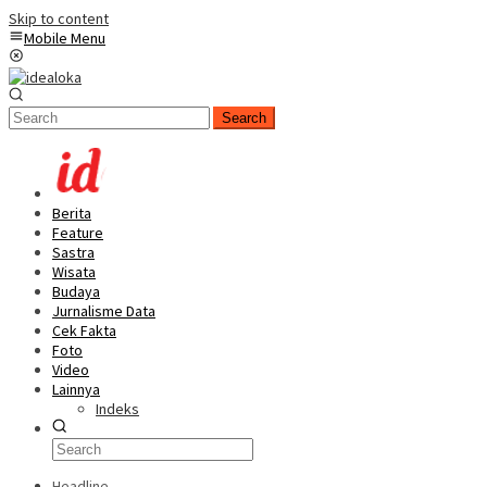
Skip to content
Mobile Menu
Search
Berita
Feature
Sastra
Wisata
Budaya
Jurnalisme Data
Cek Fakta
Foto
Video
Lainnya
Indeks
Headline