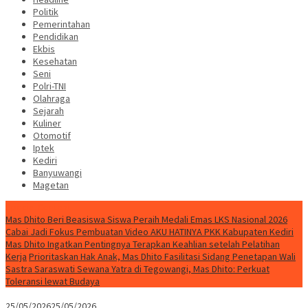
Politik
Pemerintahan
Pendidikan
Ekbis
Kesehatan
Seni
Polri-TNI
Olahraga
Sejarah
Kuliner
Otomotif
Iptek
Kediri
Banyuwangi
Magetan
Special Content
Mas Dhito Beri Beasiswa Siswa Peraih Medali Emas LKS Nasional 2026
Cabai Jadi Fokus Pembuatan Video AKU HATINYA PKK Kabupaten Kediri
Mas Dhito Ingatkan Pentingnya Terapkan Keahlian setelah Pelatihan
Kerja
Prioritaskan Hak Anak, Mas Dhito Fasilitasi Sidang Penetapan Wali
Sastra Saraswati Sewana Yatra di Tegowangi, Mas Dhito: Perkuat
Toleransi lewat Budaya
25/05/2026
25/05/2026