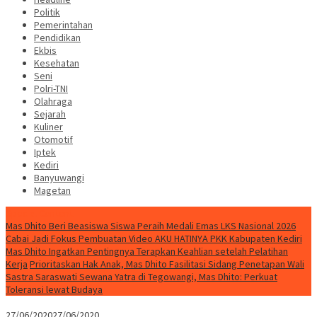
Politik
Pemerintahan
Pendidikan
Ekbis
Kesehatan
Seni
Polri-TNI
Olahraga
Sejarah
Kuliner
Otomotif
Iptek
Kediri
Banyuwangi
Magetan
Special Content
Mas Dhito Beri Beasiswa Siswa Peraih Medali Emas LKS Nasional 2026
Cabai Jadi Fokus Pembuatan Video AKU HATINYA PKK Kabupaten Kediri
Mas Dhito Ingatkan Pentingnya Terapkan Keahlian setelah Pelatihan
Kerja
Prioritaskan Hak Anak, Mas Dhito Fasilitasi Sidang Penetapan Wali
Sastra Saraswati Sewana Yatra di Tegowangi, Mas Dhito: Perkuat
Toleransi lewat Budaya
27/06/2020
27/06/2020