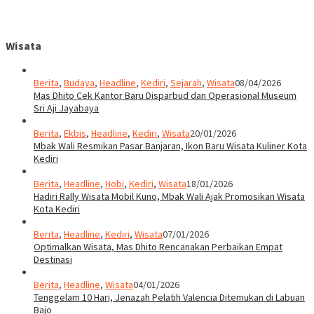
Wisata
Berita
,
Budaya
,
Headline
,
Kediri
,
Sejarah
,
Wisata
08/04/2026
Mas Dhito Cek Kantor Baru Disparbud dan Operasional Museum
Sri Aji Jayabaya
Berita
,
Ekbis
,
Headline
,
Kediri
,
Wisata
20/01/2026
Mbak Wali Resmikan Pasar Banjaran, Ikon Baru Wisata Kuliner Kota
Kediri
Berita
,
Headline
,
Hobi
,
Kediri
,
Wisata
18/01/2026
Hadiri Rally Wisata Mobil Kuno, Mbak Wali Ajak Promosikan Wisata
Kota Kediri
Berita
,
Headline
,
Kediri
,
Wisata
07/01/2026
Optimalkan Wisata, Mas Dhito Rencanakan Perbaikan Empat
Destinasi
Berita
,
Headline
,
Wisata
04/01/2026
Tenggelam 10 Hari, Jenazah Pelatih Valencia Ditemukan di Labuan
Bajo