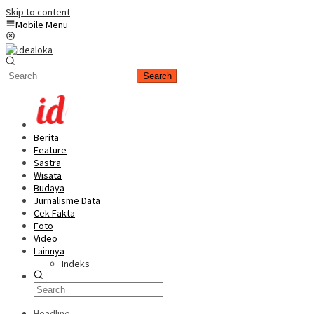
Skip to content
Mobile Menu
Search
Berita
Feature
Sastra
Wisata
Budaya
Jurnalisme Data
Cek Fakta
Foto
Video
Lainnya
Indeks
Headline