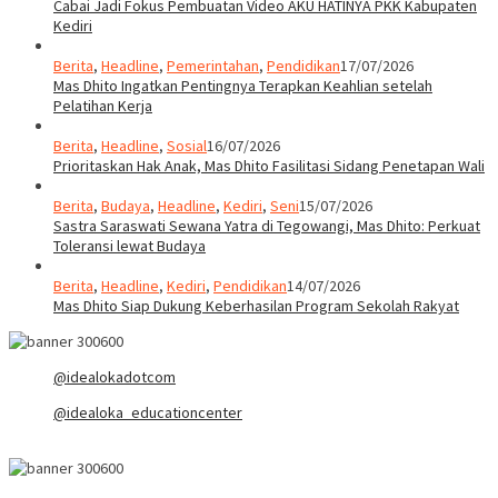
Cabai Jadi Fokus Pembuatan Video AKU HATINYA PKK Kabupaten
Kediri
Berita
,
Headline
,
Pemerintahan
,
Pendidikan
17/07/2026
Mas Dhito Ingatkan Pentingnya Terapkan Keahlian setelah
Pelatihan Kerja
Berita
,
Headline
,
Sosial
16/07/2026
Prioritaskan Hak Anak, Mas Dhito Fasilitasi Sidang Penetapan Wali
Berita
,
Budaya
,
Headline
,
Kediri
,
Seni
15/07/2026
Sastra Saraswati Sewana Yatra di Tegowangi, Mas Dhito: Perkuat
Toleransi lewat Budaya
Berita
,
Headline
,
Kediri
,
Pendidikan
14/07/2026
Mas Dhito Siap Dukung Keberhasilan Program Sekolah Rakyat
@idealokadotcom
@idealoka_educationcenter