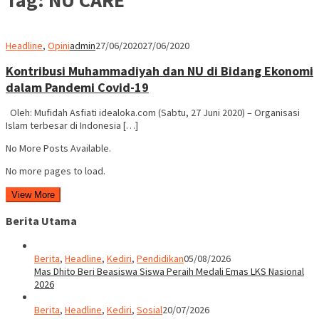
Headline
,
Opini
admin
27/06/2020
27/06/2020
Kontribusi Muhammadiyah dan NU di Bidang Ekonomi
dalam Pandemi Covid-19
Oleh: Mufidah Asfiati idealoka.com (Sabtu, 27 Juni 2020) – Organisasi
Islam terbesar di Indonesia […]
No More Posts Available.
No more pages to load.
View More
Berita Utama
Berita
,
Headline
,
Kediri
,
Pendidikan
05/08/2026
Mas Dhito Beri Beasiswa Siswa Peraih Medali Emas LKS Nasional
2026
Berita
,
Headline
,
Kediri
,
Sosial
20/07/2026