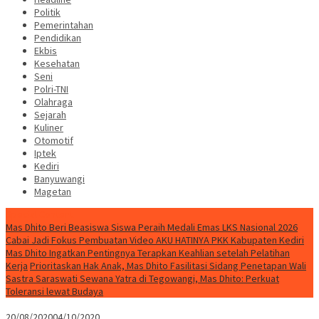
Politik
Pemerintahan
Pendidikan
Ekbis
Kesehatan
Seni
Polri-TNI
Olahraga
Sejarah
Kuliner
Otomotif
Iptek
Kediri
Banyuwangi
Magetan
Special Content
Mas Dhito Beri Beasiswa Siswa Peraih Medali Emas LKS Nasional 2026
Cabai Jadi Fokus Pembuatan Video AKU HATINYA PKK Kabupaten Kediri
Mas Dhito Ingatkan Pentingnya Terapkan Keahlian setelah Pelatihan
Kerja
Prioritaskan Hak Anak, Mas Dhito Fasilitasi Sidang Penetapan Wali
Sastra Saraswati Sewana Yatra di Tegowangi, Mas Dhito: Perkuat
Toleransi lewat Budaya
20/08/2020
04/10/2020