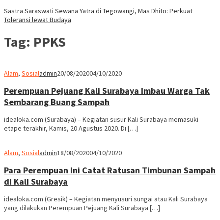
Sastra Saraswati Sewana Yatra di Tegowangi, Mas Dhito: Perkuat
Toleransi lewat Budaya
Tag:
PPKS
Alam
,
Sosial
admin
20/08/2020
04/10/2020
Perempuan Pejuang Kali Surabaya Imbau Warga Tak
Sembarang Buang Sampah
idealoka.com (Surabaya) – Kegiatan susur Kali Surabaya memasuki
etape terakhir, Kamis, 20 Agustus 2020. Di […]
Alam
,
Sosial
admin
18/08/2020
04/10/2020
Para Perempuan Ini Catat Ratusan Timbunan Sampah
di Kali Surabaya
idealoka.com (Gresik) – Kegiatan menyusuri sungai atau Kali Surabaya
yang dilakukan Perempuan Pejuang Kali Surabaya […]