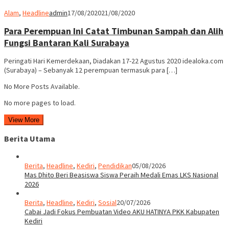
Alam
,
Headline
admin
17/08/2020
21/08/2020
Para Perempuan Ini Catat Timbunan Sampah dan Alih
Fungsi Bantaran Kali Surabaya
Peringati Hari Kemerdekaan, Diadakan 17-22 Agustus 2020 idealoka.com
(Surabaya) – Sebanyak 12 perempuan termasuk para […]
No More Posts Available.
No more pages to load.
View More
Berita Utama
Berita
,
Headline
,
Kediri
,
Pendidikan
05/08/2026
Mas Dhito Beri Beasiswa Siswa Peraih Medali Emas LKS Nasional
2026
Berita
,
Headline
,
Kediri
,
Sosial
20/07/2026
Cabai Jadi Fokus Pembuatan Video AKU HATINYA PKK Kabupaten
Kediri