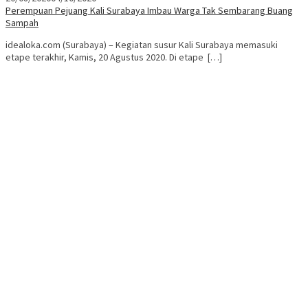
Perempuan Pejuang Kali Surabaya Imbau Warga Tak Sembarang Buang
Sampah
idealoka.com (Surabaya) – Kegiatan susur Kali Surabaya memasuki
etape terakhir, Kamis, 20 Agustus 2020. Di etape […]