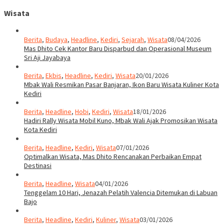
Wisata
Berita
,
Budaya
,
Headline
,
Kediri
,
Sejarah
,
Wisata
08/04/2026
Mas Dhito Cek Kantor Baru Disparbud dan Operasional Museum
Sri Aji Jayabaya
Berita
,
Ekbis
,
Headline
,
Kediri
,
Wisata
20/01/2026
Mbak Wali Resmikan Pasar Banjaran, Ikon Baru Wisata Kuliner Kota
Kediri
Berita
,
Headline
,
Hobi
,
Kediri
,
Wisata
18/01/2026
Hadiri Rally Wisata Mobil Kuno, Mbak Wali Ajak Promosikan Wisata
Kota Kediri
Berita
,
Headline
,
Kediri
,
Wisata
07/01/2026
Optimalkan Wisata, Mas Dhito Rencanakan Perbaikan Empat
Destinasi
Berita
,
Headline
,
Wisata
04/01/2026
Tenggelam 10 Hari, Jenazah Pelatih Valencia Ditemukan di Labuan
Bajo
Berita
,
Headline
,
Kediri
,
Kuliner
,
Wisata
03/01/2026