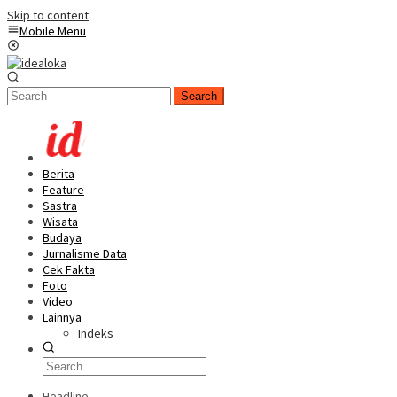
Skip to content
Mobile Menu
Search
Berita
Feature
Sastra
Wisata
Budaya
Jurnalisme Data
Cek Fakta
Foto
Video
Lainnya
Indeks
Headline