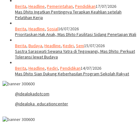
Berita
,
Headline
,
Pemerintahan
,
Pendidikan
17/07/2026
Mas Dhito Ingatkan Pentingnya Terapkan Keahlian setelah
Pelatihan Kerja
Berita
,
Headline
,
Sosial
16/07/2026
Prioritaskan Hak Anak, Mas Dhito Fasilitasi Sidang Penetapan Wali
Berita
,
Budaya
,
Headline
,
Kediri
,
Seni
15/07/2026
Sastra Saraswati Sewana Yatra di Tegowangi, Mas Dhito: Perkuat
Toleransi lewat Budaya
Berita
,
Headline
,
Kediri
,
Pendidikan
14/07/2026
Mas Dhito Siap Dukung Keberhasilan Program Sekolah Rakyat
@idealokadotcom
@idealoka_educationcenter