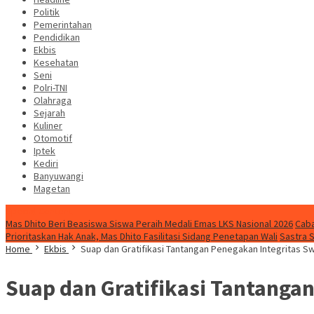
Politik
Pemerintahan
Pendidikan
Ekbis
Kesehatan
Seni
Polri-TNI
Olahraga
Sejarah
Kuliner
Otomotif
Iptek
Kediri
Banyuwangi
Magetan
Special Content
Mas Dhito Beri Beasiswa Siswa Peraih Medali Emas LKS Nasional 2026
Caba
Prioritaskan Hak Anak, Mas Dhito Fasilitasi Sidang Penetapan Wali
Sastra 
Home
Ekbis
Suap dan Gratifikasi Tantangan Penegakan Integritas S
Suap dan Gratifikasi Tantanga