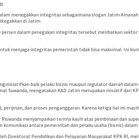
im
am menegakkan integritas sebagaimana slogan Jatim Amanah sesu
ditegakkan di Jatim.
80 persen dalam penegakan integritas tersebut melibatkan sekto
a untuk menjaga integritas pemerintah tidak bisa maksimal. Ini ko
inisiatifkan baik pelaku bisnis maupun regulator daerah dalam
hmat Suwanda, mengatakan KAD Jatim merupakan inisiatif dari KP
), perijinan, dan proses penganggaran. Karena ketiga hal ini masi
r Riswanda menyampaikan terima kasih atas pembinaan dan super
m komunikasi antara pemerintah dan pelaku usaha (bisnis) dalam 
leh Direktorat Pendidikan dan Pelayanan Masyarakat KPK RI, melib