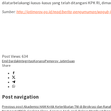
dilatarbelakangi kasus-kasus yang telah ditangani KPK RI, diman
Sumber:
http://jatimprov.go.id/read/berita-pengumuman/wagub-
Post Views:
634
Emil Dardak
Integritas
Korupsi
Pemprov Jatim
Suap
Share
Post navigation
Previous post
Akademisi HAM Kritik Keterlibatan TNI di Birokrasi dan Ranah
Next post
VIDEO: Cooking Class, Serunya Anak-anak Belajar Membuat Pizz