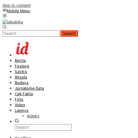
Skip to content
Mobile Menu
Search
Berita
Feature
Sastra
Wisata
Budaya
Jurnalisme Data
Cek Fakta
Foto
Video
Lainnya
Indeks
Headline