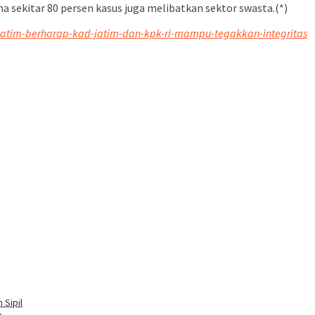
a sekitar 80 persen kasus juga melibatkan sektor swasta.(*)
jatim-berharap-kad-jatim-dan-kpk-ri-mampu-tegakkan-integritas
 Sipil
a