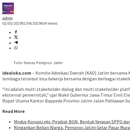
admin
02/03/2019
02/04/2019
634 Views
Foto: Humas Pemprov Jatim
idealoka.com
– Komite Advokasi Daerah (KAD) Jatim bersama 
lembaga tersebut bisa bekerja bersama dengan berbagai stakeho
“Ini adalah multi stakeholder dialog dan multi stakeholder pl
eksternal pemerintah,” ujar Wakil Gubernur Jawa Timur Emil E
Rapat Utama Kantor Bappeda Provinsi Jatim Jalan Pahlawan Sura
Read More
Modus Korupsi eks-Pejabat BGN, Bentuk Yayasan SPPG dan B
Ringankan Beban Warga, Pemprov Jatim Gelar Pasar Murah