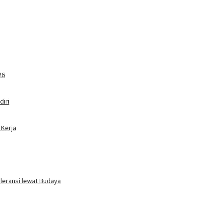
26
iri
 Kerja
oleransi lewat Budaya