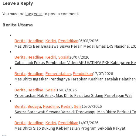
Leave a Reply
You must be
logged in
to post a comment.
Berita Utama
Berita
,
Headline
,
Kediri
,
Pendidikan
05/08/2026
Mas Dhito Beri Beasiswa Siswa Peraih Medali Emas LKS Nasional 20
Berita
,
Headline
,
Kediri
,
Sosial
20/07/2026
Cabai Jadi Fokus Pembuatan Video AKU HATINYA PKK Kabupaten Ked
Berita
,
Headline
,
Pemerintahan
,
Pendidikan
17/07/2026
Mas Dhito Ingatkan Pentingnya Terapkan Keahlian setelah Pelatihan
Berita
,
Headline
,
Sosial
16/07/2026
Prioritaskan Hak Anak, Mas Dhito Fasilitasi Sidang Penetapan Wali
Berita
,
Budaya
,
Headline
,
Kediri
,
Seni
15/07/2026
Sastra Saraswati Sewana Yatra di Tegowangi, Mas Dhito: Perkuat T
Berita
,
Headline
,
Kediri
,
Pendidikan
14/07/2026
Mas Dhito Siap Dukung Keberhasilan Program Sekolah Rakyat