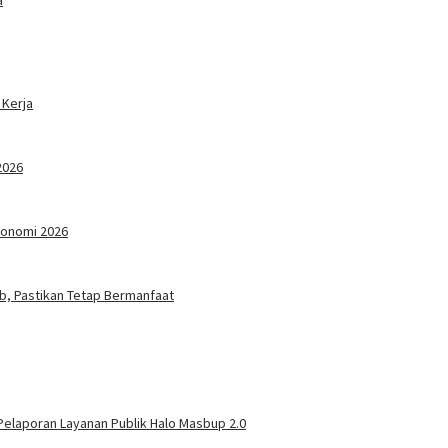
 Kerja
2026
konomi 2026
ab, Pastikan Tetap Bermanfaat
elaporan Layanan Publik Halo Masbup 2.0