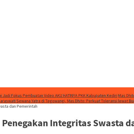
i Jadi Fokus Pembuatan Video AKU HATINYA PKK Kabupaten Kediri
Mas Dhit
Saraswati Sewana Yatra di Tegowangi, Mas Dhito: Perkuat Toleransi lewat B
wasta dan Pemerintah
n Penegakan Integritas Swasta 