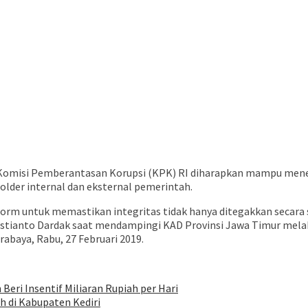
Komisi Pemberantasan Korupsi (KPK) RI diharapkan mampu meneg
lder internal dan eksternal pemerintah.
atform untuk memastikan integritas tidak hanya ditegakkan secar
lestianto Dardak saat mendampingi KAD Provinsi Jawa Timur mel
baya, Rabu, 27 Februari 2019.
eri Insentif Miliaran Rupiah per Hari
 di Kabupaten Kediri