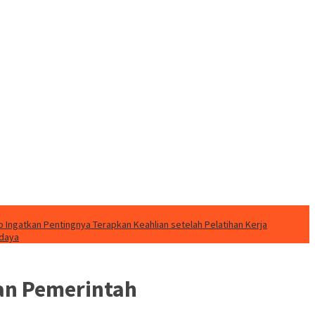
o Ingatkan Pentingnya Terapkan Keahlian setelah Pelatihan Kerja
udaya
dan Pemerintah