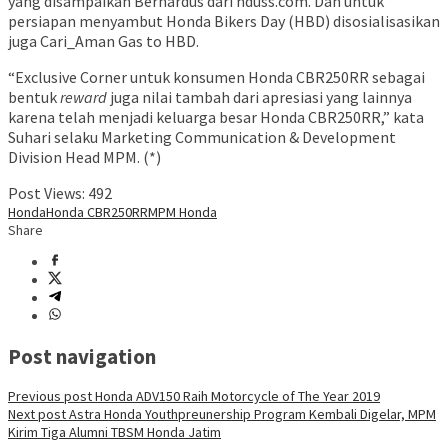
yang disampaikan Bernardus dari nduss.com. Dan untuk
persiapan menyambut Honda Bikers Day (HBD) disosialisasikan
juga Cari_Aman Gas to HBD.
“Exclusive Corner untuk konsumen Honda CBR250RR sebagai
bentuk
reward
juga nilai tambah dari apresiasi yang lainnya
karena telah menjadi keluarga besar Honda CBR250RR,” kata
Suhari selaku Marketing Communication & Development
Division Head MPM. (*)
Post Views:
492
Honda
Honda CBR250RR
MPM Honda
Share
Post navigation
Previous post
Honda ADV150 Raih Motorcycle of The Year 2019
Next post
Astra Honda Youthpreunership Program Kembali Digelar, MPM
Kirim Tiga Alumni TBSM Honda Jatim