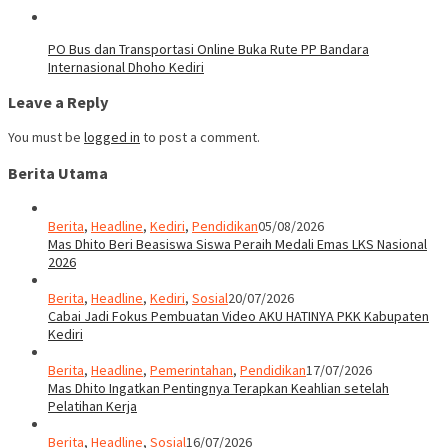
PO Bus dan Transportasi Online Buka Rute PP Bandara
Internasional Dhoho Kediri
Leave a Reply
You must be
logged in
to post a comment.
Berita Utama
Berita
,
Headline
,
Kediri
,
Pendidikan
05/08/2026
Mas Dhito Beri Beasiswa Siswa Peraih Medali Emas LKS Nasional
2026
Berita
,
Headline
,
Kediri
,
Sosial
20/07/2026
Cabai Jadi Fokus Pembuatan Video AKU HATINYA PKK Kabupaten
Kediri
Berita
,
Headline
,
Pemerintahan
,
Pendidikan
17/07/2026
Mas Dhito Ingatkan Pentingnya Terapkan Keahlian setelah
Pelatihan Kerja
Berita
,
Headline
,
Sosial
16/07/2026