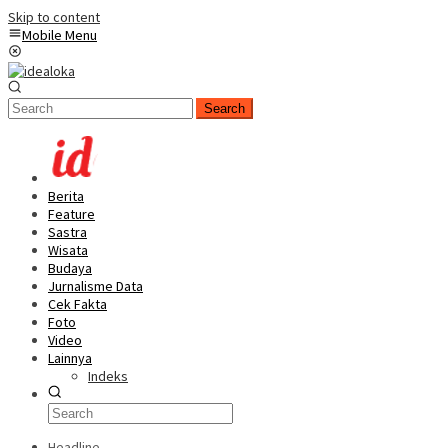
Skip to content
Mobile Menu
Search
Berita
Feature
Sastra
Wisata
Budaya
Jurnalisme Data
Cek Fakta
Foto
Video
Lainnya
Indeks
Headline