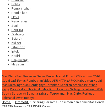
Politik
Pemerintahan
Pendidikan
Ekbis
Kesehatan
Seni
Polri-TNI
Olahraga
Sejarah
Kuliner
Otomotif
Iptek
Kediri
Banyuwangi
Magetan
Special Content
Mas Dhito Beri Beasiswa Siswa Peraih Medali Emas LKS Nasional 2026
Cabai Jadi Fokus Pembuatan Video AKU HATINYA PKK Kabupaten Kediri
Mas Dhito Ingatkan Pentingnya Terapkan Keahlian setelah Pelatihan
Kerja
Prioritaskan Hak Anak, Mas Dhito Fasilitasi Sidang Penetapan Wali
Sastra Saraswati Sewana Yatra di Tegowangi, Mas Dhito: Perkuat
Toleransi lewat Budaya
Home
Otomotif
Sharing Bersama Konsumen dan Komunitas Honda
CBR250 Series di CBR250RR Corner