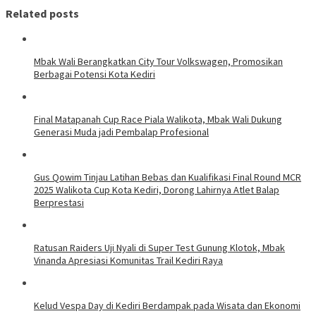
Related posts
Mbak Wali Berangkatkan City Tour Volkswagen, Promosikan
Berbagai Potensi Kota Kediri
Final Matapanah Cup Race Piala Walikota, Mbak Wali Dukung
Generasi Muda jadi Pembalap Profesional
Gus Qowim Tinjau Latihan Bebas dan Kualifikasi Final Round MCR
2025 Walikota Cup Kota Kediri, Dorong Lahirnya Atlet Balap
Berprestasi
Ratusan Raiders Uji Nyali di Super Test Gunung Klotok, Mbak
Vinanda Apresiasi Komunitas Trail Kediri Raya
Kelud Vespa Day di Kediri Berdampak pada Wisata dan Ekonomi