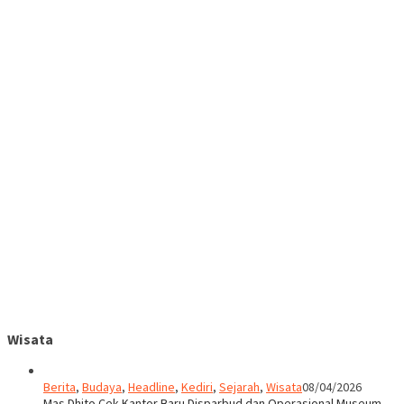
Wisata
Berita
,
Budaya
,
Headline
,
Kediri
,
Sejarah
,
Wisata
08/04/2026
Mas Dhito Cek Kantor Baru Disparbud dan Operasional Museum