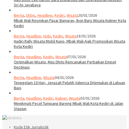
Sri Aji Jayabaya
Berita
,
Ekbis
,
Headline
,
Kediri
,
Wisata
20/01/2026
Mbak Wali Resmikan Pasar Banjaran, Ikon Baru Wisata Kuliner Kota
Kediri
Berita
,
Headline
,
Hobi
,
Kediri
,
Wisata
18/01/2026
Hadiri Rally Wisata Mobil Kuno, Mbak Wali Ajak Promosikan Wisata
Kota Kediri
Berita
,
Headline
,
Kediri
,
Wisata
07/01/2026
Optimalkan Wisata, Mas Dhito Rencanakan Perbaikan Empat
Destinasi
Berita
,
Headline
,
Wisata
04/01/2026
Tenggelam 10 Hari, Jenazah Pelatih Valencia Ditemukan di Labuan
Bajo
Berita
,
Headline
,
Kediri
,
Kuliner
,
Wisata
03/01/2026
Menikmati Pecel Tumpang Bareng Mbak Wali Kota Kediri di Jalan
Stasiun
Kode Etik Jurnalistik