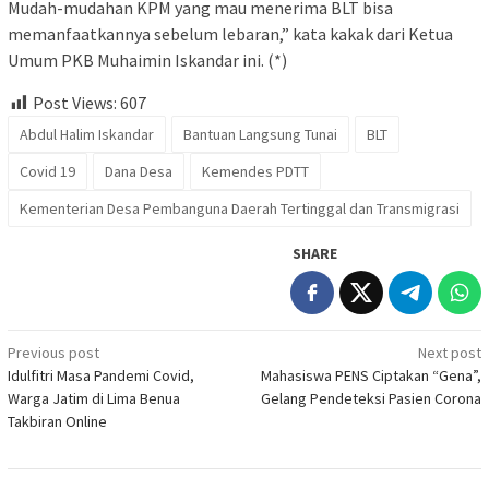
Mudah-mudahan KPM yang mau menerima BLT bisa
memanfaatkannya sebelum lebaran,” kata kakak dari Ketua
Umum PKB Muhaimin Iskandar ini. (*)
Post Views:
607
Abdul Halim Iskandar
Bantuan Langsung Tunai
BLT
Covid 19
Dana Desa
Kemendes PDTT
Kementerian Desa Pembanguna Daerah Tertinggal dan Transmigrasi
SHARE
Post
Previous post
Next post
Idulfitri Masa Pandemi Covid,
Mahasiswa PENS Ciptakan “Gena”,
navigation
Warga Jatim di Lima Benua
Gelang Pendeteksi Pasien Corona
Takbiran Online