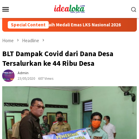
Skip
Mobile
to
Menu
content
a Siswa Peraih Medali Emas LKS Nasional 2026
Special Content
Cabai Jadi
Home
Headline
BLT Dampak Covid dari Dana Desa
Tersalurkan ke 44 Ribu Desa
Admin
23/05/2020
607 Views