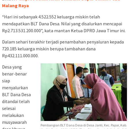
Malang Raya
“Hari ini sebanyak 4.522.552 keluarga miskin telah
mendapatkan BLT Dana Desa. Nilai yang disalurkan mencapai
Rp2.713.531.200.000”, kata mantan Ketua DPRD Jawa Timur ini.
Dalam sehari terakhir terjadi penambahan penyaluran kepada
720.185 keluarga miskin berupa tambahan dana
Rp432.111.000.000.
Desa yang
benar-benar
siap
menyalurkan
BLT Dana Desa
ditandai telah
selesai
melakukan
musyawarah
Pembangian BLT Dana Desa di Desa Janti, Kec. Papar, Kab.
desa khusus