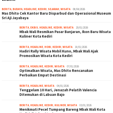
BERITA
,
BUDAYA
,
HEADLINE
,
KEDIRI
,
SEJARAH
,
WISATA
08/04/2026
Mas Dhito Cek Kantor Baru Disparbud dan Operasional Museum
Sri Aji Jayabaya
BERITA
,
EKBIS
,
HEADLINE
,
KEDIRI
,
WISATA
20/01/2026
Mbak Wali Resmikan Pasar Banjaran, Ikon Baru Wisata
Kuliner Kota Kediri
BERITA
,
HEADLINE
,
HOBI
,
KEDIRI
,
WISATA
18/01/2026
Hadiri Rally Wisata Mobil Kuno, Mbak Wali Ajak
Promosikan Wisata Kota Kediri
BERITA
,
HEADLINE
,
KEDIRI
,
WISATA
07/01/2026
Optimalkan Wisata, Mas Dhito Rencanakan
Perbaikan Empat Destinasi
BERITA
,
HEADLINE
,
WISATA
04/01/2026
Tenggelam 10 Hari, Jenazah Pelatih Valencia
Ditemukan di Labuan Bajo
BERITA
,
HEADLINE
,
KEDIRI
,
KULINER
,
WISATA
03/01/2026
Menikmati Pecel Tumpang Bareng Mbak Wali Kota