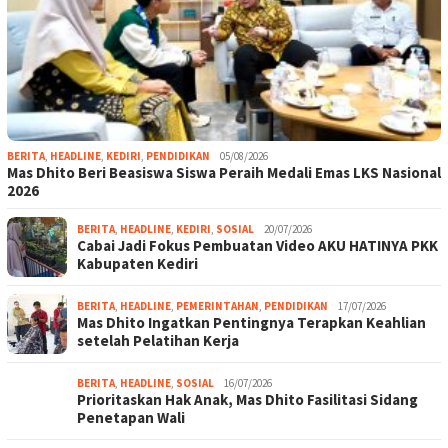
BERITA
,
HEADLINE
,
KEDIRI
,
PENDIDIKAN
05/08/2026
Mas Dhito Beri Beasiswa Siswa Peraih Medali Emas LKS Nasional
2026
BERITA
,
HEADLINE
,
KEDIRI
,
SOSIAL
20/07/2026
Cabai Jadi Fokus Pembuatan Video AKU HATINYA PKK
Kabupaten Kediri
BERITA
,
HEADLINE
,
PEMERINTAHAN
,
PENDIDIKAN
17/07/2026
Mas Dhito Ingatkan Pentingnya Terapkan Keahlian
setelah Pelatihan Kerja
BERITA
,
HEADLINE
,
SOSIAL
16/07/2026
Prioritaskan Hak Anak, Mas Dhito Fasilitasi Sidang
Penetapan Wali