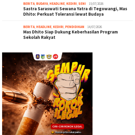
BERITA
,
BUDAYA
,
HEADLINE
,
KEDIRI
,
SENI
15/07/2026
Sastra Saraswati Sewana Yatra di Tegowangi, Mas
Dhito: Perkuat Toleransi lewat Budaya
BERITA
,
HEADLINE
,
KEDIRI
,
PENDIDIKAN
14/07/2026
Mas Dhito Siap Dukung Keberhasilan Program
Sekolah Rakyat