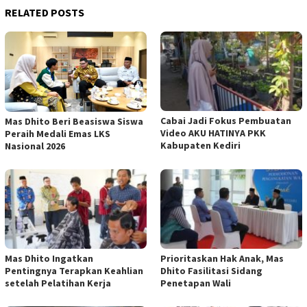
RELATED POSTS
Cabai Jadi Fokus Pembuatan
Mas Dhito Beri Beasiswa Siswa
Video AKU HATINYA PKK
Peraih Medali Emas LKS
Kabupaten Kediri
Nasional 2026
Mas Dhito Ingatkan
Prioritaskan Hak Anak, Mas
Pentingnya Terapkan Keahlian
Dhito Fasilitasi Sidang
setelah Pelatihan Kerja
Penetapan Wali