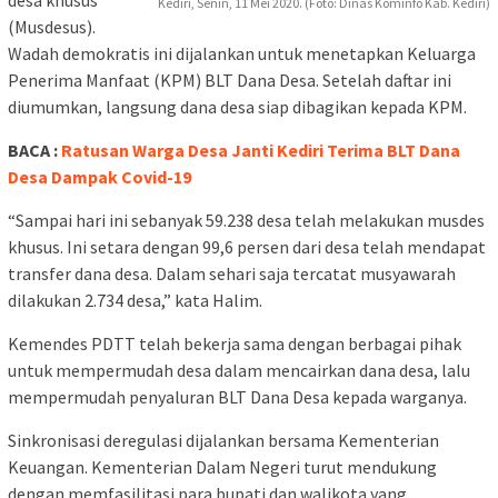
Kediri, Senin, 11 Mei 2020. (Foto: Dinas Kominfo Kab. Kediri)
(Musdesus).
Wadah demokratis ini dijalankan untuk menetapkan Keluarga
Penerima Manfaat (KPM) BLT Dana Desa. Setelah daftar ini
diumumkan, langsung dana desa siap dibagikan kepada KPM.
BACA :
Ratusan Warga Desa Janti Kediri Terima BLT Dana
Desa Dampak Covid-19
“Sampai hari ini sebanyak 59.238 desa telah melakukan musdes
khusus. Ini setara dengan 99,6 persen dari desa telah mendapat
transfer dana desa. Dalam sehari saja tercatat musyawarah
dilakukan 2.734 desa,” kata Halim.
Kemendes PDTT telah bekerja sama dengan berbagai pihak
untuk mempermudah desa dalam mencairkan dana desa, lalu
mempermudah penyaluran BLT Dana Desa kepada warganya.
Sinkronisasi deregulasi dijalankan bersama Kementerian
Keuangan. Kementerian Dalam Negeri turut mendukung
dengan memfasilitasi para bupati dan walikota yang