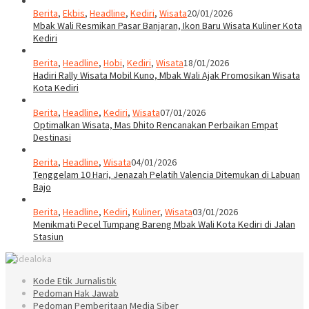
Berita
,
Ekbis
,
Headline
,
Kediri
,
Wisata
20/01/2026
Mbak Wali Resmikan Pasar Banjaran, Ikon Baru Wisata Kuliner Kota
Kediri
Berita
,
Headline
,
Hobi
,
Kediri
,
Wisata
18/01/2026
Hadiri Rally Wisata Mobil Kuno, Mbak Wali Ajak Promosikan Wisata
Kota Kediri
Berita
,
Headline
,
Kediri
,
Wisata
07/01/2026
Optimalkan Wisata, Mas Dhito Rencanakan Perbaikan Empat
Destinasi
Berita
,
Headline
,
Wisata
04/01/2026
Tenggelam 10 Hari, Jenazah Pelatih Valencia Ditemukan di Labuan
Bajo
Berita
,
Headline
,
Kediri
,
Kuliner
,
Wisata
03/01/2026
Menikmati Pecel Tumpang Bareng Mbak Wali Kota Kediri di Jalan
Stasiun
Kode Etik Jurnalistik
Pedoman Hak Jawab
Pedoman Pemberitaan Media Siber