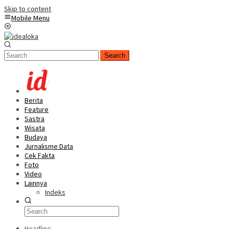
Skip to content
Mobile Menu
Search
Berita
Feature
Sastra
Wisata
Budaya
Jurnalisme Data
Cek Fakta
Foto
Video
Lainnya
Indeks
Headline