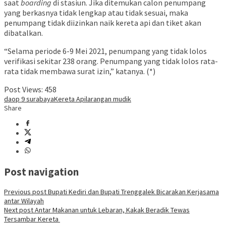
saat
boarding
di stasiun. Jika ditemukan calon penumpang
yang berkasnya tidak lengkap atau tidak sesuai, maka
penumpang tidak diizinkan naik kereta api dan tiket akan
dibatalkan.
“Selama periode 6-9 Mei 2021, penumpang yang tidak lolos
verifikasi sekitar 238 orang. Penumpang yang tidak lolos rata-
rata tidak membawa surat izin,” katanya. (*)
Post Views:
458
daop 9 surabaya
Kereta Api
larangan mudik
Share
Post navigation
Previous post
Bupati Kediri dan Bupati Trenggalek Bicarakan Kerjasama
antar Wilayah
Next post
Antar Makanan untuk Lebaran, Kakak Beradik Tewas
Tersambar Kereta