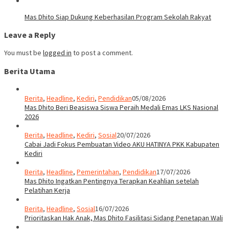
Mas Dhito Siap Dukung Keberhasilan Program Sekolah Rakyat
Leave a Reply
You must be
logged in
to post a comment.
Berita Utama
Berita
,
Headline
,
Kediri
,
Pendidikan
05/08/2026
Mas Dhito Beri Beasiswa Siswa Peraih Medali Emas LKS Nasional
2026
Berita
,
Headline
,
Kediri
,
Sosial
20/07/2026
Cabai Jadi Fokus Pembuatan Video AKU HATINYA PKK Kabupaten
Kediri
Berita
,
Headline
,
Pemerintahan
,
Pendidikan
17/07/2026
Mas Dhito Ingatkan Pentingnya Terapkan Keahlian setelah
Pelatihan Kerja
Berita
,
Headline
,
Sosial
16/07/2026
Prioritaskan Hak Anak, Mas Dhito Fasilitasi Sidang Penetapan Wali