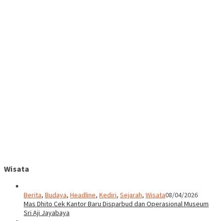
Wisata
Berita
,
Budaya
,
Headline
,
Kediri
,
Sejarah
,
Wisata
08/04/2026
Mas Dhito Cek Kantor Baru Disparbud dan Operasional Museum
Sri Aji Jayabaya