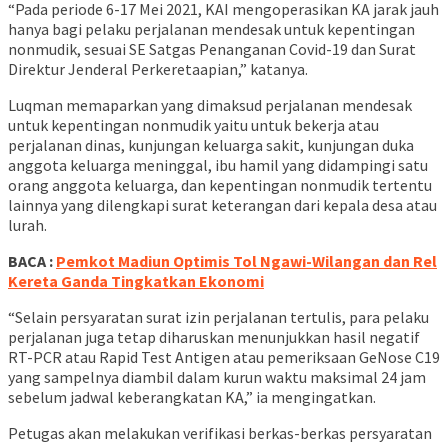
“Pada periode 6-17 Mei 2021, KAI mengoperasikan KA jarak jauh
hanya bagi pelaku perjalanan mendesak untuk kepentingan
nonmudik, sesuai SE Satgas Penanganan Covid-19 dan Surat
Direktur Jenderal Perkeretaapian,” katanya.
Luqman memaparkan yang dimaksud perjalanan mendesak
untuk kepentingan nonmudik yaitu untuk bekerja atau
perjalanan dinas, kunjungan keluarga sakit, kunjungan duka
anggota keluarga meninggal, ibu hamil yang didampingi satu
orang anggota keluarga, dan kepentingan nonmudik tertentu
lainnya yang dilengkapi surat keterangan dari kepala desa atau
lurah.
BACA :
Pemkot Madiun Optimis Tol Ngawi-Wilangan dan Rel
Kereta Ganda Tingkatkan Ekonomi
“Selain persyaratan surat izin perjalanan tertulis, para pelaku
perjalanan juga tetap diharuskan menunjukkan hasil negatif
RT-PCR atau Rapid Test Antigen atau pemeriksaan GeNose C19
yang sampelnya diambil dalam kurun waktu maksimal 24 jam
sebelum jadwal keberangkatan KA,” ia mengingatkan.
Petugas akan melakukan verifikasi berkas-berkas persyaratan