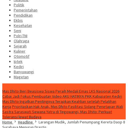
Politik
Pemerintahan
Pendidikan
Ekbis
Kesehatan
Seni
Polri-TNI
Olahraga
Sejarah
Kuliner
Otomotif
Iptek
Kediri
Banyuwangi
Magetan
Special Content
Mas Dhito Beri Beasiswa Siswa Peraih Medali Emas LKS Nasional 2026
Cabai Jadi Fokus Pembuatan Video AKU HATINYA PKK Kabupaten Kediri
Mas Dhito Ingatkan Pentingnya Terapkan Keahlian setelah Pelatihan
Kerja
Prioritaskan Hak Anak, Mas Dhito Fasilitasi Sidang Penetapan Wali
Sastra Saraswati Sewana Yatra di Tegowangi, Mas Dhito: Perkuat
Toleransi lewat Budaya
Home
Headline
Larangan Mudik, Jumlah Penumpang Kereta Daop 8
Surabaya Menurun Drastis