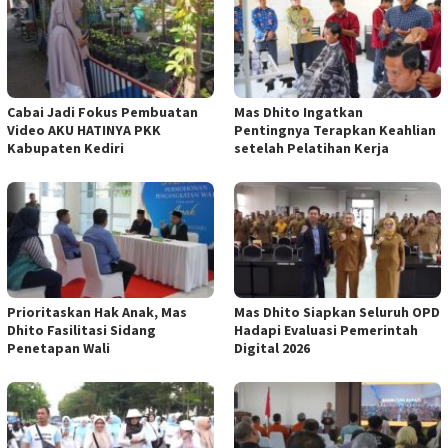
Cabai Jadi Fokus Pembuatan
Mas Dhito Ingatkan
Video AKU HATINYA PKK
Pentingnya Terapkan Keahlian
Kabupaten Kediri
setelah Pelatihan Kerja
Prioritaskan Hak Anak, Mas
Mas Dhito Siapkan Seluruh OPD
Dhito Fasilitasi Sidang
Hadapi Evaluasi Pemerintah
Penetapan Wali
Digital 2026