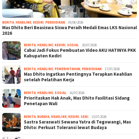
BERITA
,
HEADLINE
,
KEDIRI
,
PENDIDIKAN
05/08/2026
Mas Dhito Beri Beasiswa Siswa Peraih Medali Emas LKS Nasional
2026
BERITA
,
HEADLINE
,
KEDIRI
,
SOSIAL
20/07/2026
Cabai Jadi Fokus Pembuatan Video AKU HATINYA PKK
Kabupaten Kediri
BERITA
,
HEADLINE
,
PEMERINTAHAN
,
PENDIDIKAN
17/07/2026
Mas Dhito Ingatkan Pentingnya Terapkan Keahlian
setelah Pelatihan Kerja
BERITA
,
HEADLINE
,
SOSIAL
16/07/2026
Prioritaskan Hak Anak, Mas Dhito Fasilitasi Sidang
Penetapan Wali
BERITA
,
BUDAYA
,
HEADLINE
,
KEDIRI
,
SENI
15/07/2026
Sastra Saraswati Sewana Yatra di Tegowangi, Mas
Dhito: Perkuat Toleransi lewat Budaya