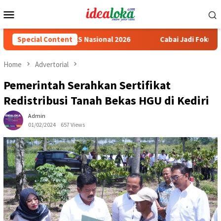
Skip
Mobile
to
Menu
content
ali Emas LKS Nasional 2026
Special Content
Cabai Jadi Fokus Pembuatan 
Home
Advertorial
Pemerintah Serahkan Sertifikat
Redistribusi Tanah Bekas HGU di Kediri
Admin
01/02/2024
657 Views