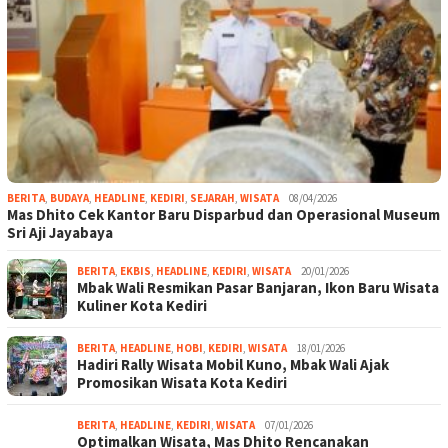
BERITA
,
BUDAYA
,
HEADLINE
,
KEDIRI
,
SEJARAH
,
WISATA
08/04/2026
Mas Dhito Cek Kantor Baru Disparbud dan Operasional Museum
Sri Aji Jayabaya
BERITA
,
EKBIS
,
HEADLINE
,
KEDIRI
,
WISATA
20/01/2026
Mbak Wali Resmikan Pasar Banjaran, Ikon Baru Wisata
Kuliner Kota Kediri
BERITA
,
HEADLINE
,
HOBI
,
KEDIRI
,
WISATA
18/01/2026
Hadiri Rally Wisata Mobil Kuno, Mbak Wali Ajak
Promosikan Wisata Kota Kediri
BERITA
,
HEADLINE
,
KEDIRI
,
WISATA
07/01/2026
Optimalkan Wisata, Mas Dhito Rencanakan