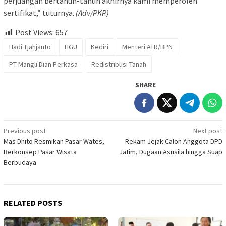
perjuangan bertahun-tahun akhirnya kami memperoleh
sertifikat,” tuturnya.
(Adv/PKP)
Post Views:
657
Hadi Tjahjanto
HGU
Kediri
Menteri ATR/BPN
PT Mangli Dian Perkasa
Redistribusi Tanah
SHARE
Post
Previous post
Next post
Mas Dhito Resmikan Pasar Wates,
Rekam Jejak Calon Anggota DPD
navigation
Berkonsep Pasar Wisata
Jatim, Dugaan Asusila hingga Suap
Berbudaya
RELATED POSTS