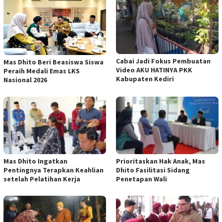
Cabai Jadi Fokus Pembuatan
Mas Dhito Beri Beasiswa Siswa
Video AKU HATINYA PKK
Peraih Medali Emas LKS
Kabupaten Kediri
Nasional 2026
Mas Dhito Ingatkan
Prioritaskan Hak Anak, Mas
Pentingnya Terapkan Keahlian
Dhito Fasilitasi Sidang
setelah Pelatihan Kerja
Penetapan Wali