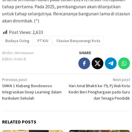
tahap pertama. Pada 2025, pembangunan akan dilanjutkan
untuk tahap selanjutnya. Rencananya bangunan lama di stasiun
akan dirombak. (*)
Post Views:
2,633
Budaya Osing
PT KAI
Stasiun Banyuwangi Kota
Writer: Hermawan
SHARE
Editor: Irvan K.
Post
Previous post
Next post
SMKN 1 Klabang Bondowoso
Hari Amal Bhakti ke-79, Pj Wali Kota
navigation
Integrasikan Deep Learning dalam
Kediri Beri Penghargaan pada Guru
Kurikulum Sekolah
dan Tenaga Pendidik
RELATED POSTS