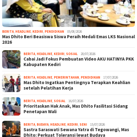
BERITA
,
HEADLINE
,
KEDIRI
,
PENDIDIKAN
05/08/2026
Mas Dhito Beri Beasiswa Siswa Peraih Medali Emas LKS Nasional
2026
BERITA
,
HEADLINE
,
KEDIRI
,
SOSIAL
20/07/2026
Cabai Jadi Fokus Pembuatan Video AKU HATINYA PKK
Kabupaten Kediri
BERITA
,
HEADLINE
,
PEMERINTAHAN
,
PENDIDIKAN
17/07/2026
Mas Dhito Ingatkan Pentingnya Terapkan Keahlian
setelah Pelatihan Kerja
BERITA
,
HEADLINE
,
SOSIAL
16/07/2026
Prioritaskan Hak Anak, Mas Dhito Fasilitasi Sidang
Penetapan Wali
BERITA
,
BUDAYA
,
HEADLINE
,
KEDIRI
,
SENI
15/07/2026
Sastra Saraswati Sewana Yatra di Tegowangi, Mas
Dhito: Perkuat Toleransi lewat Budaya