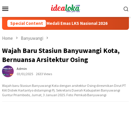
Skip
Mobile
to
Menu
content
iswa Peraih Medali Emas LKS Nasional 2026
Special Content
Cabai Jadi Fo
Home
Banyuwangi
Wajah Baru Stasiun Banyuwangi Kota,
Bernuansa Arsitektur Osing
Admin
03/01/2025
2633 Views
Wajah baru Stasiun Banyuwangi Kota dengan arsitektur Osing diresmikan Dirut PT
KAI Didiek Hartantyo didampingi Pj. Sekretaris Daerah Kabupaten Banyuwangi
Guntur Priambodo, Jumat, 3 Januari 2025. Foto: Pemkab Banyuwangi