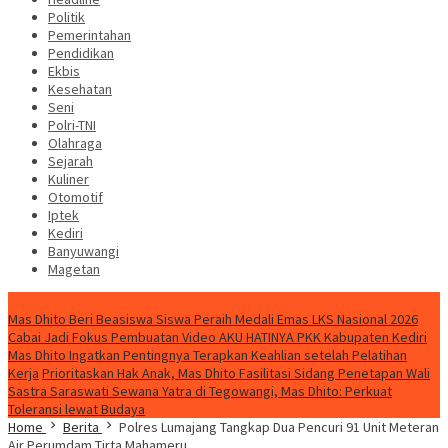
Politik
Pemerintahan
Pendidikan
Ekbis
Kesehatan
Seni
Polri-TNI
Olahraga
Sejarah
Kuliner
Otomotif
Iptek
Kediri
Banyuwangi
Magetan
Special Content
Mas Dhito Beri Beasiswa Siswa Peraih Medali Emas LKS Nasional 2026
Cabai Jadi Fokus Pembuatan Video AKU HATINYA PKK Kabupaten Kediri
Mas Dhito Ingatkan Pentingnya Terapkan Keahlian setelah Pelatihan
Kerja
Prioritaskan Hak Anak, Mas Dhito Fasilitasi Sidang Penetapan Wali
Sastra Saraswati Sewana Yatra di Tegowangi, Mas Dhito: Perkuat
Toleransi lewat Budaya
Home
Berita
Polres Lumajang Tangkap Dua Pencuri 91 Unit Meteran
Air Perumdam Tirta Mahameru