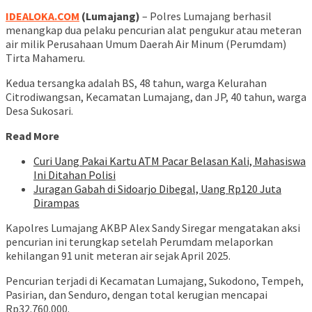
IDEALOKA.COM
(Lumajang)
– Polres Lumajang berhasil
menangkap dua pelaku pencurian alat pengukur atau meteran
air milik Perusahaan Umum Daerah Air Minum (Perumdam)
Tirta Mahameru.
Kedua tersangka adalah BS, 48 tahun, warga Kelurahan
Citrodiwangsan, Kecamatan Lumajang, dan JP, 40 tahun, warga
Desa Sukosari.
Read More
Curi Uang Pakai Kartu ATM Pacar Belasan Kali, Mahasiswa
Ini Ditahan Polisi
Juragan Gabah di Sidoarjo Dibegal, Uang Rp120 Juta
Dirampas
Kapolres Lumajang AKBP Alex Sandy Siregar mengatakan aksi
pencurian ini terungkap setelah Perumdam melaporkan
kehilangan 91 unit meteran air sejak April 2025.
Pencurian terjadi di Kecamatan Lumajang, Sukodono, Tempeh,
Pasirian, dan Senduro, dengan total kerugian mencapai
Rp32.760.000.