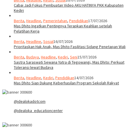
Berita
,
Headline
,
Kediri
,
Sosial
20/07/2026
Cabai Jadi Fokus Pembuatan Video AKU HATINYA PKK Kabupaten
Kediri
Berita
,
Headline
,
Pemerintahan
,
Pendidikan
17/07/2026
Mas Dhito Ingatkan Pentingnya Terapkan Keahlian setelah
Pelatihan Kerja
Berita
,
Headline
,
Sosial
16/07/2026
Prioritaskan Hak Anak, Mas Dhito Fasilitasi Sidang Penetapan Wali
Berita
,
Budaya
,
Headline
,
Kediri
,
Seni
15/07/2026
Sastra Saraswati Sewana Yatra di Tegowangi, Mas Dhito: Perkuat
Toleransi lewat Budaya
Berita
,
Headline
,
Kediri
,
Pendidikan
14/07/2026
Mas Dhito Siap Dukung Keberhasilan Program Sekolah Rakyat
@idealokadotcom
@idealoka_educationcenter