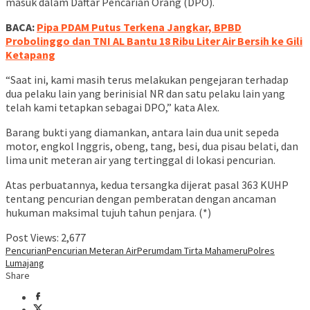
masuk dalam Daftar Pencarian Orang (DPO).
BACA:
Pipa PDAM Putus Terkena Jangkar, BPBD
Probolinggo dan TNI AL Bantu 18 Ribu Liter Air Bersih ke Gili
Ketapang
“Saat ini, kami masih terus melakukan pengejaran terhadap
dua pelaku lain yang berinisial NR dan satu pelaku lain yang
telah kami tetapkan sebagai DPO,” kata Alex.
Barang bukti yang diamankan, antara lain dua unit sepeda
motor, engkol Inggris, obeng, tang, besi, dua pisau belati, dan
lima unit meteran air yang tertinggal di lokasi pencurian.
Atas perbuatannya, kedua tersangka dijerat pasal 363 KUHP
tentang pencurian dengan pemberatan dengan ancaman
hukuman maksimal tujuh tahun penjara. (*)
Post Views:
2,677
Pencurian
Pencurian Meteran Air
Perumdam Tirta Mahameru
Polres
Lumajang
Share