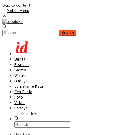
Skip to content
Mobile Menu
Search
Berita
Feature
Sastra
Wisata
Budaya
Jurnalisme Data
Cek Fakta
Foto
Video
Lainnya
Indeks
Headline