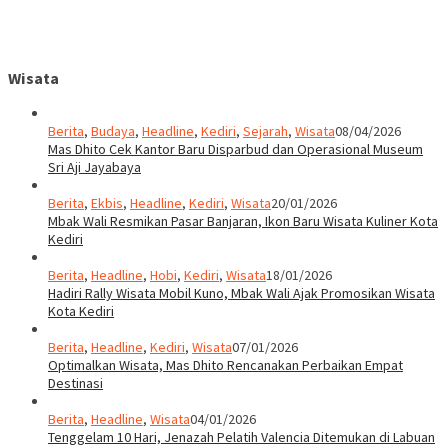
Wisata
Berita
,
Budaya
,
Headline
,
Kediri
,
Sejarah
,
Wisata
08/04/2026
Mas Dhito Cek Kantor Baru Disparbud dan Operasional Museum
Sri Aji Jayabaya
Berita
,
Ekbis
,
Headline
,
Kediri
,
Wisata
20/01/2026
Mbak Wali Resmikan Pasar Banjaran, Ikon Baru Wisata Kuliner Kota
Kediri
Berita
,
Headline
,
Hobi
,
Kediri
,
Wisata
18/01/2026
Hadiri Rally Wisata Mobil Kuno, Mbak Wali Ajak Promosikan Wisata
Kota Kediri
Berita
,
Headline
,
Kediri
,
Wisata
07/01/2026
Optimalkan Wisata, Mas Dhito Rencanakan Perbaikan Empat
Destinasi
Berita
,
Headline
,
Wisata
04/01/2026
Tenggelam 10 Hari, Jenazah Pelatih Valencia Ditemukan di Labuan