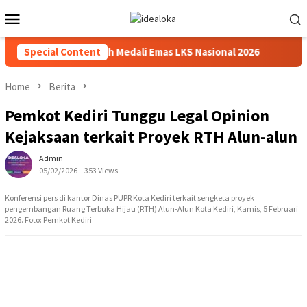
Skip
Mobile
to
Menu
content
asiswa Siswa Peraih Medali Emas LKS Nasional 2026
Special Content
Cabai 
Home
Berita
Pemkot Kediri Tunggu Legal Opinion
Kejaksaan terkait Proyek RTH Alun-alun
Admin
05/02/2026
353 Views
Konferensi pers di kantor Dinas PUPR Kota Kediri terkait sengketa proyek
pengembangan Ruang Terbuka Hijau (RTH) Alun-Alun Kota Kediri, Kamis, 5 Februari
2026. Foto: Pemkot Kediri