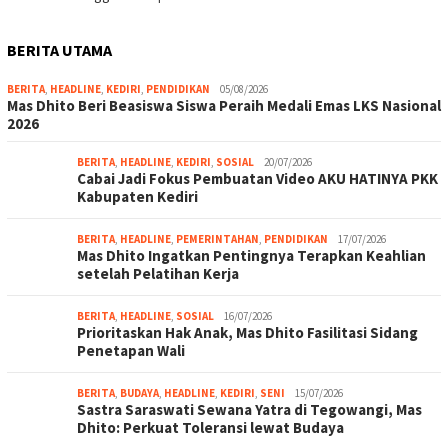
BERITA UTAMA
BERITA
,
HEADLINE
,
KEDIRI
,
PENDIDIKAN
05/08/2026
Mas Dhito Beri Beasiswa Siswa Peraih Medali Emas LKS Nasional
2026
BERITA
,
HEADLINE
,
KEDIRI
,
SOSIAL
20/07/2026
Cabai Jadi Fokus Pembuatan Video AKU HATINYA PKK
Kabupaten Kediri
BERITA
,
HEADLINE
,
PEMERINTAHAN
,
PENDIDIKAN
17/07/2026
Mas Dhito Ingatkan Pentingnya Terapkan Keahlian
setelah Pelatihan Kerja
BERITA
,
HEADLINE
,
SOSIAL
16/07/2026
Prioritaskan Hak Anak, Mas Dhito Fasilitasi Sidang
Penetapan Wali
BERITA
,
BUDAYA
,
HEADLINE
,
KEDIRI
,
SENI
15/07/2026
Sastra Saraswati Sewana Yatra di Tegowangi, Mas
Dhito: Perkuat Toleransi lewat Budaya