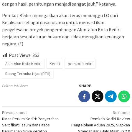
dengan hasil perhitungan menjadi sangat jauh,” katanya.
Pemkot Kediri menegaskan akan terus menunggu LO dari
Kejaksaan sebagai dasar utama untuk memastikan
penyelesaian proyek pengembangan Alun-alun Kota Kediri
berjalan sesuai aturan hukum dan tidak merugikan keuangan
negara. (*)
Post Views:
353
Alun-Alun Kota Kediri
Kediri
pemkot kediri
Ruang Terbuka Hijau (RTH)
Editor: Isti Azza
SHARE
Post
Previous post
Next post
Dinas Perkim Kediri: Penyerahan
Pemkab Kediri Review
navigation
Sertifikat Fasum dan Fasos
Pengelolaan Aduan 2025, Siapkan
Perumahan Griya Keraton
Standar Baru Halo Masbup 2.0