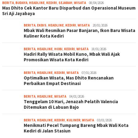
BERITA
,
BUDAYA
,
HEADLINE
,
KEDIRI
,
SEJARAH
,
WISATA
08/04/2026
Mas Dhito Cek Kantor Baru Disparbud dan Operasional Museum
Sri Aji Jayabaya
BERITA
,
EKBIS
,
HEADLINE
,
KEDIRI
,
WISATA
20/01/2026
Mbak Wali Resmikan Pasar Banjaran, Ikon Baru Wisata
Kuliner Kota Kediri
BERITA
,
HEADLINE
,
HOBI
,
KEDIRI
,
WISATA
18/01/2026
Hadiri Rally Wisata Mobil Kuno, Mbak Wali Ajak
Promosikan Wisata Kota Kediri
BERITA
,
HEADLINE
,
KEDIRI
,
WISATA
07/01/2026
Optimalkan Wisata, Mas Dhito Rencanakan
Perbaikan Empat Destinasi
BERITA
,
HEADLINE
,
WISATA
04/01/2026
Tenggelam 10 Hari, Jenazah Pelatih Valencia
Ditemukan di Labuan Bajo
BERITA
,
HEADLINE
,
KEDIRI
,
KULINER
,
WISATA
03/01/2026
Menikmati Pecel Tumpang Bareng Mbak Wali Kota
Kediri di Jalan Stasiun