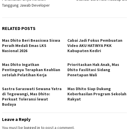
Tanggung Jawab Developer
RELATED POSTS
Mas Dhito Beri Beasiswa Siswa
Cabai Jadi Fokus Pembuatan
Peraih Medali Emas LKS
Video AKU HATINYA PKK
Nasional 2026
Kabupaten Kediri
Mas Dhito Ingatkan
Prioritaskan Hak Anak, Mas
Pentingnya Terapkan Keahlian
Dhito Fasilitasi Sidang
setelah Pelatihan Kerja
Penetapan Wali
Sastra Saraswati Sewana Yatra
Mas Dhito Siap Dukung
di Tegowangi, Mas Dhito:
Keberhasilan Program Sekolah
Perkuat Toleransi lewat
Rakyat
Budaya
Leave a Reply
You must be
logged in
to post a comment.