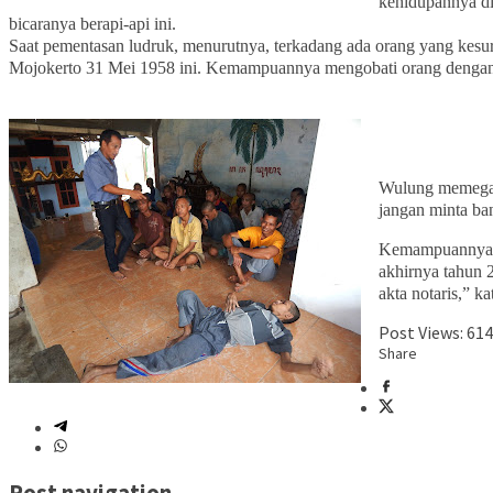
kehidupannya di 
bicaranya berapi-api ini.
Saat pementasan ludruk, menurutnya, terkadang ada orang yang kesu
Mojokerto 31 Mei 1958 ini. Kemampuannya mengobati orang dengan 
Wulung memegang
jangan minta ba
Kemampuannya m
akhirnya tahun 
akta notaris,” k
Post Views:
614
Share
Post navigation