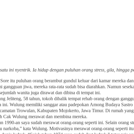
satu ini
nyentrik
. Ia hidup dengan puluhan orang stress, gila, hingg
–
Sore itu puluhan orang berambut gundul keluar dari kamar mereka dan
 gangguan jiwa, mereka rata-rata sudah bisa diarahkan. Namun sesek
 sejumlah wanita juga dirawat dan dibina di tempat ini.
ng Jeliteng, 58 tahun, tokoh dibalik tempat rehab orang dengan gangg
a ini. Wulung memiliki sanggar atau padepokan Among Budaya Sastro
camatan Trowulan, Kabupaten Mojokerto, Jawa Timur. Di rumah yang
lah Cak Wulung merawat dan membina mereka.
n 1990-an saya sudah merawat orang-orang seperti ini. Selain orang st
 narkoba,” kata Wulung. Motivasinya merawat orang-orang seperti itu