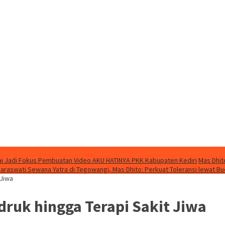
i Jadi Fokus Pembuatan Video AKU HATINYA PKK Kabupaten Kediri
Mas Dhit
Saraswati Sewana Yatra di Tegowangi, Mas Dhito: Perkuat Toleransi lewat B
 Jiwa
druk hingga Terapi Sakit Jiwa