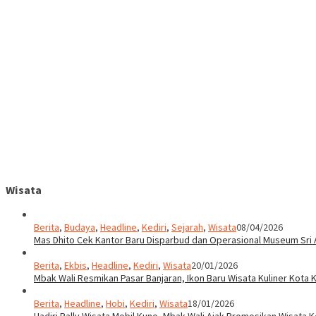
Wisata
Berita
,
Budaya
,
Headline
,
Kediri
,
Sejarah
,
Wisata
08/04/2026
Mas Dhito Cek Kantor Baru Disparbud dan Operasional Museum Sri 
Berita
,
Ekbis
,
Headline
,
Kediri
,
Wisata
20/01/2026
Mbak Wali Resmikan Pasar Banjaran, Ikon Baru Wisata Kuliner Kota K
Berita
,
Headline
,
Hobi
,
Kediri
,
Wisata
18/01/2026
Hadiri Rally Wisata Mobil Kuno, Mbak Wali Ajak Promosikan Wisata K