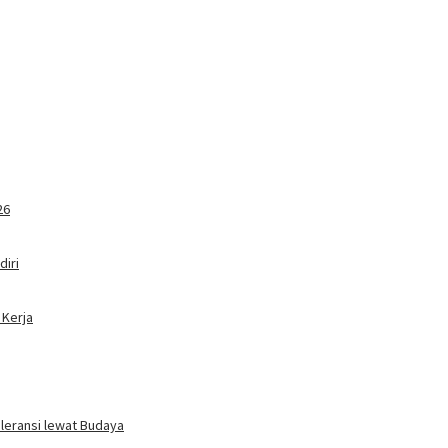
26
iri
 Kerja
oleransi lewat Budaya