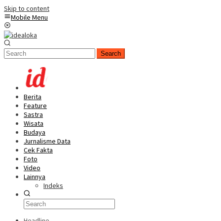
Skip to content
Mobile Menu
Search
Berita
Feature
Sastra
Wisata
Budaya
Jurnalisme Data
Cek Fakta
Foto
Video
Lainnya
Indeks
Headline