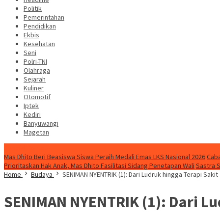
Politik
Pemerintahan
Pendidikan
Ekbis
Kesehatan
Seni
Polri-TNI
Olahraga
Sejarah
Kuliner
Otomotif
Iptek
Kediri
Banyuwangi
Magetan
Special Content
Mas Dhito Beri Beasiswa Siswa Peraih Medali Emas LKS Nasional 2026
Caba
Prioritaskan Hak Anak, Mas Dhito Fasilitasi Sidang Penetapan Wali
Sastra 
Home
Budaya
SENIMAN NYENTRIK (1): Dari Ludruk hingga Terapi Sakit
SENIMAN NYENTRIK (1): Dari Lu