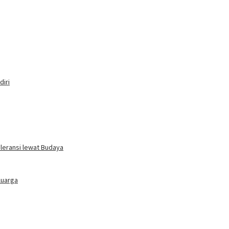
iri
oleransi lewat Budaya
luarga