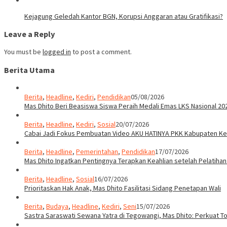
Kejagung Geledah Kantor BGN, Korupsi Anggaran atau Gratifikasi?
Leave a Reply
You must be
logged in
to post a comment.
Berita Utama
Berita
,
Headline
,
Kediri
,
Pendidikan
05/08/2026
Mas Dhito Beri Beasiswa Siswa Peraih Medali Emas LKS Nasional 20
Berita
,
Headline
,
Kediri
,
Sosial
20/07/2026
Cabai Jadi Fokus Pembuatan Video AKU HATINYA PKK Kabupaten Ked
Berita
,
Headline
,
Pemerintahan
,
Pendidikan
17/07/2026
Mas Dhito Ingatkan Pentingnya Terapkan Keahlian setelah Pelatihan
Berita
,
Headline
,
Sosial
16/07/2026
Prioritaskan Hak Anak, Mas Dhito Fasilitasi Sidang Penetapan Wali
Berita
,
Budaya
,
Headline
,
Kediri
,
Seni
15/07/2026
Sastra Saraswati Sewana Yatra di Tegowangi, Mas Dhito: Perkuat T