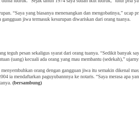
dunia ludruk. “Sejak tahun 1974 saya sudah ikut ludruk,” tutur pria y
rupan. “Saya yang biasanya menenangkan dan mengobatinya,” ucap pri
gangguan jiwa termasuk kesurupan diwariskan dari orang tuanya.
 teguh pesan sekaligus syarat dari orang tuanya. “Sedikit banyak say
ntuan (uang) kecuali ada orang yang mau membantu (sedekah),” ujarny
enyembuhkan orang dengan gangguan jiwa itu semakin dikenal masya
2004 ia mendaftarkan paguyubannnya ke notaris. “Saya merasa apa y
atanya.
(bersambung)