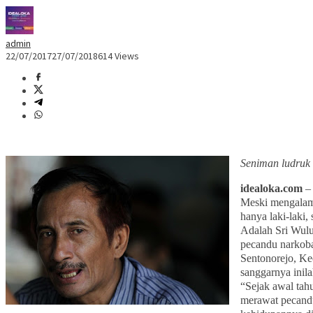
admin
22/07/2017
27/07/2018
614 Views
Seniman ludruk 
idealoka.com
Meski mengalami
hanya laki-laki,
Adalah Sri Wulu
pecandu narkob
Sentonorejo, Ke
sanggarnya ini
“Sejak awal tahu
merawat pecandu