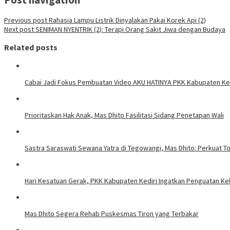
Previous post
Rahasia Lampu Listrik Dinyalakan Pakai Korek Api (2)
Next post
SENIMAN NYENTRIK (2): Terapi Orang Sakit Jiwa dengan Budaya
Related posts
Cabai Jadi Fokus Pembuatan Video AKU HATINYA PKK Kabupaten Ked
Prioritaskan Hak Anak, Mas Dhito Fasilitasi Sidang Penetapan Wali
Sastra Saraswati Sewana Yatra di Tegowangi, Mas Dhito: Perkuat T
Hari Kesatuan Gerak, PKK Kabupaten Kediri Ingatkan Penguatan Ke
Mas Dhito Segera Rehab Puskesmas Tiron yang Terbakar