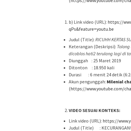
(
https://www.youtube.com/c
b) Link video (URL):
https://ww
qPs&feature=youtu.be
Judul (Title):
RICUHH KERTAS S
Keterangan (Deskripsi):
Tolong
dicoblos hati2 terulang lagi di 
Diunggah : 25 Maret 2019
Ditonton : 18.950 kali
Durasi : 6 menit 24 detik (6:2
Akun pengunggah:
Milenial ch
(
https://www.youtube.com/c
VIDEO SESUAI KONTEKS:
Link video (URL):
https://www.
Judul (Title) : KECURANGAN!!!