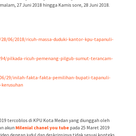
malam, 27 Juni 2018 hingga Kamis sore, 28 Juni 2018.
/28/06/2018/ricuh-massa-duduki-kantor-kpu-tapanuli-
1894/pilkada-ricuh-pemenang-pilgub-sumut-terancam-
6/29/inilah-fakta-fakta-pemilihan-bupati-tapanuli-
i-kerusuhan
 2019 tercoblos di KPU Kota Medan yang diunggah oleh
an akun
Milenial chanel you tube
pada 25 Maret 2019
ideo dengan judul dan deskripsinya tidak sesuai konteks