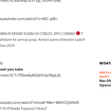
hannel/UCXdDWqt3zVTrjp_VE0KF20w
)
w.youtube.com/watch?v=dDC-pMc-
UARA DI MEDAN SUDAH DI COBLOS .KPU CURANG
?!
 dishare ke semua grup. Kertas suara dimedan sudah
tahun 2019
WISAT
4)
anel you tube
BERITA
,
hannel/UCTJ795ea6yASGbOUp39pjLA
)
WISATA
Mas Dh
Operas
youtube.com/watch?reload=9&v=4d5HCQkVkVA
 Di Pilkada Tapanuli Utara”