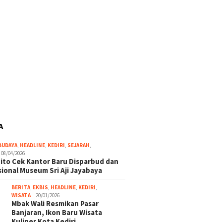
A
BUDAYA
,
HEADLINE
,
KEDIRI
,
SEJARAH
,
08/04/2026
ito Cek Kantor Baru Disparbud dan
ional Museum Sri Aji Jayabaya
BERITA
,
EKBIS
,
HEADLINE
,
KEDIRI
,
WISATA
20/01/2026
Mbak Wali Resmikan Pasar
Banjaran, Ikon Baru Wisata
Kuliner Kota Kediri