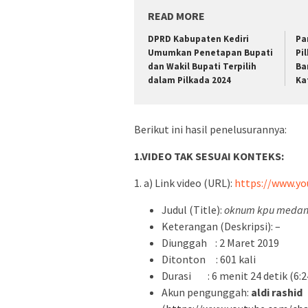
READ MORE
DPRD Kabupaten Kediri
Pa
Umumkan Penetapan Bupati
Pi
dan Wakil Bupati Terpilih
Ba
dalam Pilkada 2024
Ka
Berikut ini hasil penelusurannya:
1.VIDEO TAK SESUAI KONTEKS:
1. a) Link video (URL):
https://www.y
Judul (Title):
oknum kpu medan n
Keterangan (Deskripsi): –
Diunggah : 2 Maret 2019
Ditonton : 601 kali
Durasi : 6 menit 24 detik (6:2
Akun pengunggah:
aldi rashid