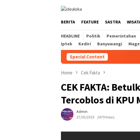
Skip
to
content
BERITA
FEATURE
SASTRA
WISAT
HEADLINE
Politik
Pemerintahan
Iptek
Kediri
Banyuwangi
Mage
Special Content
Home
Cek Fakta
CEK FAKTA: Betulk
Tercoblos di KPU
Admin
27/03/2019
2479 Views