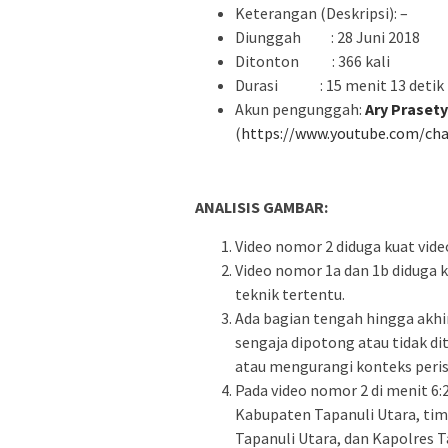
Keterangan (Deskripsi): –
Diunggah : 28 Juni 2018
Ditonton : 366 kali
Durasi : 15 menit 13 detik (
Akun pengunggah:
Ary Praset
(
https://www.youtube.com/c
ANALISIS GAMBAR:
Video nomor 2 diduga kuat vide
Video nomor 1a dan 1b diduga k
teknik tertentu.
Ada bagian tengah hingga akhir
sengaja dipotong atau tidak d
atau mengurangi konteks peris
Pada video nomor 2 di menit 6:
Kabupaten Tapanuli Utara, tim
Tapanuli Utara, dan Kapolres T