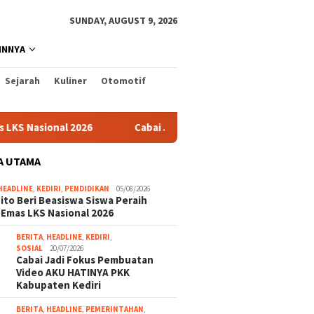
SUNDAY, AUGUST 9, 2026
INNYA
Sejarah
Kuliner
Otomotif
al 2026
Cabai Jadi Fokus Pembuatan Video AKU HATINYA 
A UTAMA
HEADLINE
,
KEDIRI
,
PENDIDIKAN
05/08/2026
ito Beri Beasiswa Siswa Peraih
 Emas LKS Nasional 2026
BERITA
,
HEADLINE
,
KEDIRI
,
SOSIAL
20/07/2026
Cabai Jadi Fokus Pembuatan
Video AKU HATINYA PKK
Kabupaten Kediri
BERITA
,
HEADLINE
,
PEMERINTAHAN
,