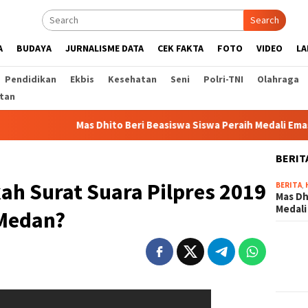
Search
A
BUDAYA
JURNALISME DATA
CEK FAKTA
FOTO
VIDEO
LA
Pendidikan
Ekbis
Kesehatan
Seni
Polri-TNI
Olahraga
tan
Mas Dhito Beri Beasiswa Siswa Peraih Medali Emas LKS Nasion
BERIT
ah Surat Suara Pilpres 2019
BERITA
,
Mas Dh
Medali
 Medan?