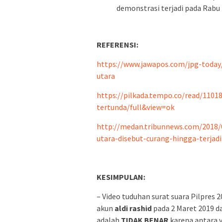
demonstrasi terjadi pada Rabu 
REFERENSI:
https://www.jawapos.com/jpg-today
utara
https://pilkada.tempo.co/read/110
tertunda/full&view=ok
http://medan.tribunnews.com/2018/0
utara-disebut-curang-hingga-terjad
KESIMPULAN:
– Video tuduhan surat suara Pilpres
akun
aldi rashid
pada 2 Maret 2019 d
adalah
TIDAK BENAR
karena antara v