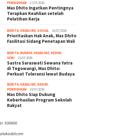
PENDIDIKAN
17/07/2026
Mas Dhito Ingatkan Pentingnya
Terapkan Keahlian setelah
Pelatihan Kerja
BERITA
,
HEADLINE
,
SOSIAL
16/07/2026
Prioritaskan Hak Anak, Mas Dhito
Fasilitasi Sidang Penetapan Wali
BERITA
,
BUDAYA
,
HEADLINE
,
KEDIRI
,
SENI
15/07/2026
Sastra Saraswati Sewana Yatra
di Tegowangi, Mas Dhito:
Perkuat Toleransi lewat Budaya
BERITA
,
HEADLINE
,
KEDIRI
,
PENDIDIKAN
14/07/2026
Mas Dhito Siap Dukung
Keberhasilan Program Sekolah
Rakyat
ealokadotcom