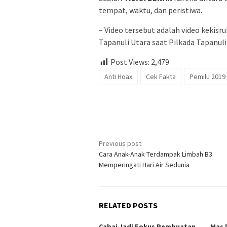
tempat, waktu, dan peristiwa.
– Video tersebut adalah video kekisr
Tapanuli Utara saat Pilkada Tapanuli
Post Views:
2,479
Anti Hoax
Cek Fakta
Pemilu 2019
Post
Previous post
Cara Anak-Anak Terdampak Limbah B3
navigation
Memperingati Hari Air Sedunia
RELATED POSTS
Cabai Jadi Fokus Pembuatan
Mas 