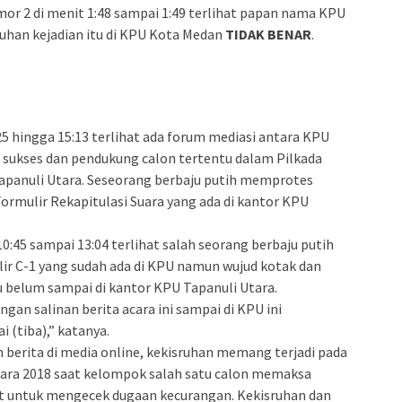
omor 2 di menit 1:48 sampai 1:49 terlihat papan nama KPU
uhan kejadian itu di KPU Kota Medan
TIDAK
BENAR
.
25 hingga 15:13 terlihat ada forum mediasi antara KPU
 sukses dan pendukung calon tertentu dalam Pilkada
Tapanuli Utara. Seseorang berbaju putih memprotes
ormulir Rekapitulasi Suara yang ada di kantor KPU
0:45 sampai 13:04 terlihat salah seorang berbaju putih
r C-1 yang sudah ada di KPU namun wujud kotak dan
u belum sampai di kantor KPU Tapanuli Utara.
gan salinan berita acara ini sampai di KPU ini
 (tiba),” katanya.
 berita di media online, kekisruhan memang terjadi pada
tara 2018 saat kelompok salah satu calon memaksa
 untuk mengecek dugaan kecurangan. Kekisruhan dan