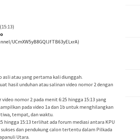
15:13)
yo
hannel/UCmXW5yB8GQIJfTB63yELxrA
)
o asli atau yang pertama kali diunggah.
uat hasil unduhan atau salinan video nomor 2 dengan
 video nomor 2 pada menit 6:25 hingga 15:13 yang
itampilkan pada video 1a dan 1b untuk menghilangkan
tiwa, tempat, dan waktu.
25 hingga 15:13 terlihat ada forum mediasi antara KPU
 sukses dan pendukung calon tertentu dalam Pilkada
apanuli Utara.