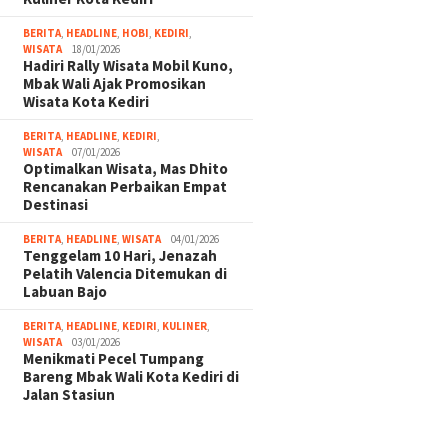
BERITA
,
HEADLINE
,
HOBI
,
KEDIRI
,
WISATA
18/01/2026
Hadiri Rally Wisata Mobil Kuno,
Mbak Wali Ajak Promosikan
Wisata Kota Kediri
BERITA
,
HEADLINE
,
KEDIRI
,
WISATA
07/01/2026
Optimalkan Wisata, Mas Dhito
Rencanakan Perbaikan Empat
Destinasi
BERITA
,
HEADLINE
,
WISATA
04/01/2026
Tenggelam 10 Hari, Jenazah
Pelatih Valencia Ditemukan di
Labuan Bajo
BERITA
,
HEADLINE
,
KEDIRI
,
KULINER
,
WISATA
03/01/2026
Menikmati Pecel Tumpang
Bareng Mbak Wali Kota Kediri di
Jalan Stasiun