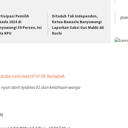
rtisipasi Pemilih
Dituduh Tak Independen,
@ide
lkada 2024 di
Ketua Bawaslu Banyuwangi
nyuwangi 59 Persen, Ini
Laporkan Saksi Gus Makki-Ali
ta KPU
Ruchi
outube.com/watch?v=29-9oUajtxA
yuri start nyoblos 01 dan ketahuan warga
4)