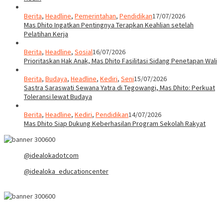
Berita
,
Headline
,
Pemerintahan
,
Pendidikan
17/07/2026
Mas Dhito Ingatkan Pentingnya Terapkan Keahlian setelah
Pelatihan Kerja
Berita
,
Headline
,
Sosial
16/07/2026
Prioritaskan Hak Anak, Mas Dhito Fasilitasi Sidang Penetapan Wali
Berita
,
Budaya
,
Headline
,
Kediri
,
Seni
15/07/2026
Sastra Saraswati Sewana Yatra di Tegowangi, Mas Dhito: Perkuat
Toleransi lewat Budaya
Berita
,
Headline
,
Kediri
,
Pendidikan
14/07/2026
Mas Dhito Siap Dukung Keberhasilan Program Sekolah Rakyat
@idealokadotcom
@idealoka_educationcenter