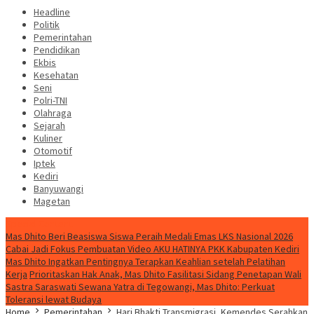
Headline
Politik
Pemerintahan
Pendidikan
Ekbis
Kesehatan
Seni
Polri-TNI
Olahraga
Sejarah
Kuliner
Otomotif
Iptek
Kediri
Banyuwangi
Magetan
Special Content
Mas Dhito Beri Beasiswa Siswa Peraih Medali Emas LKS Nasional 2026
Cabai Jadi Fokus Pembuatan Video AKU HATINYA PKK Kabupaten Kediri
Mas Dhito Ingatkan Pentingnya Terapkan Keahlian setelah Pelatihan
Kerja
Prioritaskan Hak Anak, Mas Dhito Fasilitasi Sidang Penetapan Wali
Sastra Saraswati Sewana Yatra di Tegowangi, Mas Dhito: Perkuat
Toleransi lewat Budaya
Home
Pemerintahan
Hari Bhakti Transmigrasi, Kemendes Serahkan