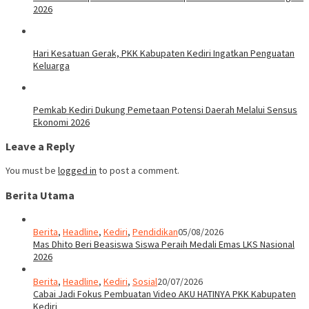
2026
Hari Kesatuan Gerak, PKK Kabupaten Kediri Ingatkan Penguatan
Keluarga
Pemkab Kediri Dukung Pemetaan Potensi Daerah Melalui Sensus
Ekonomi 2026
Leave a Reply
You must be
logged in
to post a comment.
Berita Utama
Berita
,
Headline
,
Kediri
,
Pendidikan
05/08/2026
Mas Dhito Beri Beasiswa Siswa Peraih Medali Emas LKS Nasional
2026
Berita
,
Headline
,
Kediri
,
Sosial
20/07/2026
Cabai Jadi Fokus Pembuatan Video AKU HATINYA PKK Kabupaten
Kediri