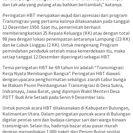
dan tak ada yang pulang atau bahkan bertambah,” katanya.
Peringatan HBT merupakan wujud dari apresiasi dari program
Transmigrasi yang pertama kalinya dilaksanakan pada tanggal
12 Desember 1950. Saat itu, pemerintah berhasil
memberangkatkan 25 Kepala Keluarga (KK) atau dengan total
98 jiwa dengan lokasi penempatan antaranya Lampung (23 KK)
dan ke Lubuk Linggau (2 KK). Untuk mengenang Program
pemindahan penduduk setelah masa kemerdekaan itu, maka
setiap tanggal 12 Desember diperingati sebagai HBT.
Tema peringatan HBT ke-69 tahun ini adalah “Transmigrasi
Kerja Nyata Membangun Bangsa”. Peringatan HBT diawali
dengan upacara penghormatan sekaligus ziarah tabur bunga
ke Makam Pionir Pembangunan Transmigrasi di Desa Sukra,
Indramayu, Jawa Barat, yang dipimpin Wakil Menteri Desa
PDTT Budi Arie Setiadi pada Senin 9 Desember lalu.
Untuk puncak acara HBT dilaksanakan di Kabupaten Bulungan,
Kalimantan Utara. Dalam peringatan puncak acara di Bulungan
digelar pentas seni dan budaya campur sari dari warga binaan
transmigran. Selain itu, hadirnya bazar atau pasar murah
dengan menyediakan 1.000 paket dari Perum Bulog senilai