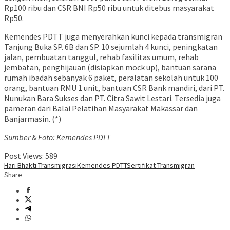
Rp100 ribu dan CSR BNI Rp50 ribu untuk ditebus masyarakat
Rp50.
Kemendes PDTT juga menyerahkan kunci kepada transmigran
Tanjung Buka SP. 6B dan SP. 10 sejumlah 4 kunci, peningkatan
jalan, pembuatan tanggul, rehab fasilitas umum, rehab
jembatan, penghijauan (disiapkan mock up), bantuan sarana
rumah ibadah sebanyak 6 paket, peralatan sekolah untuk 100
orang, bantuan RMU 1 unit, bantuan CSR Bank mandiri, dari PT.
Nunukan Bara Sukses dan PT. Citra Sawit Lestari. Tersedia juga
pameran dari Balai Pelatihan Masyarakat Makassar dan
Banjarmasin. (*)
Sumber & Foto: Kemendes PDTT
Post Views:
589
Hari Bhakti Transmigrasi
Kemendes PDTT
Sertifikat Transmigran
Share