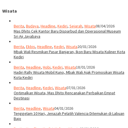
Wisata
Berita
,
Budaya
,
Headline
,
Kediri
,
Sejarah
,
Wisata
08/04/2026
Mas Dhito Cek Kantor Baru Disparbud dan Operasional Museum
Sri Aji Jayabaya
Berita
,
Ekbis
,
Headline
,
Kediri
,
Wisata
20/01/2026
Mbak Wali Resmikan Pasar Banjaran, Ikon Baru Wisata Kuliner Kota
Kediri
Berita
,
Headline
,
Hobi
,
Kediri
,
Wisata
18/01/2026
Hadiri Rally Wisata Mobil Kuno, Mbak Wali Ajak Promosikan Wisata
Kota Kediri
Berita
,
Headline
,
Kediri
,
Wisata
07/01/2026
Optimalkan Wisata, Mas Dhito Rencanakan Perbaikan Empat
Destinasi
Berita
,
Headline
,
Wisata
04/01/2026
Tenggelam 10 Hari, Jenazah Pelatih Valencia Ditemukan di Labuan
Bajo