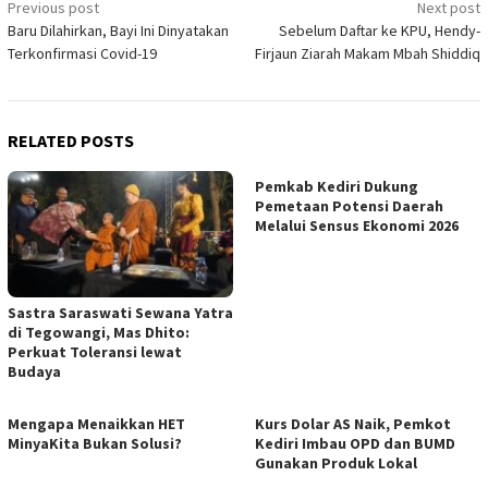
Post
Previous post
Next post
Baru Dilahirkan, Bayi Ini Dinyatakan
Sebelum Daftar ke KPU, Hendy-
navigation
Terkonfirmasi Covid-19
Firjaun Ziarah Makam Mbah Shiddiq
RELATED POSTS
Pemkab Kediri Dukung
Pemetaan Potensi Daerah
Melalui Sensus Ekonomi 2026
Sastra Saraswati Sewana Yatra
di Tegowangi, Mas Dhito:
Perkuat Toleransi lewat
Budaya
Mengapa Menaikkan HET
Kurs Dolar AS Naik, Pemkot
MinyaKita Bukan Solusi?
Kediri Imbau OPD dan BUMD
Gunakan Produk Lokal