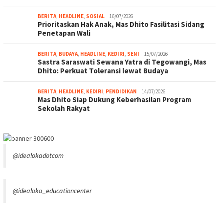
BERITA
,
HEADLINE
,
SOSIAL
16/07/2026
Prioritaskan Hak Anak, Mas Dhito Fasilitasi Sidang
Penetapan Wali
BERITA
,
BUDAYA
,
HEADLINE
,
KEDIRI
,
SENI
15/07/2026
Sastra Saraswati Sewana Yatra di Tegowangi, Mas
Dhito: Perkuat Toleransi lewat Budaya
BERITA
,
HEADLINE
,
KEDIRI
,
PENDIDIKAN
14/07/2026
Mas Dhito Siap Dukung Keberhasilan Program
Sekolah Rakyat
@idealokadotcom
@idealoka_educationcenter