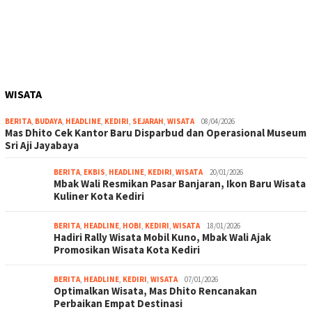
WISATA
BERITA
,
BUDAYA
,
HEADLINE
,
KEDIRI
,
SEJARAH
,
WISATA
08/04/2026
Mas Dhito Cek Kantor Baru Disparbud dan Operasional Museum
Sri Aji Jayabaya
BERITA
,
EKBIS
,
HEADLINE
,
KEDIRI
,
WISATA
20/01/2026
Mbak Wali Resmikan Pasar Banjaran, Ikon Baru Wisata
Kuliner Kota Kediri
BERITA
,
HEADLINE
,
HOBI
,
KEDIRI
,
WISATA
18/01/2026
Hadiri Rally Wisata Mobil Kuno, Mbak Wali Ajak
Promosikan Wisata Kota Kediri
BERITA
,
HEADLINE
,
KEDIRI
,
WISATA
07/01/2026
Optimalkan Wisata, Mas Dhito Rencanakan
Perbaikan Empat Destinasi