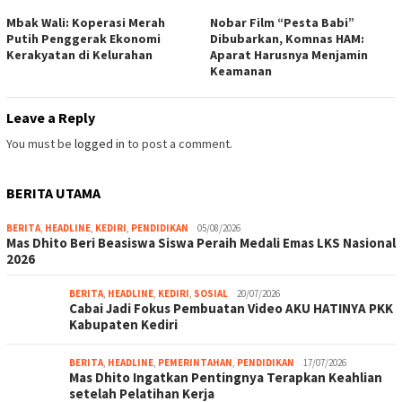
Mbak Wali: Koperasi Merah
Nobar Film “Pesta Babi”
Putih Penggerak Ekonomi
Dibubarkan, Komnas HAM:
Kerakyatan di Kelurahan
Aparat Harusnya Menjamin
Keamanan
Leave a Reply
You must be
logged in
to post a comment.
BERITA UTAMA
BERITA
,
HEADLINE
,
KEDIRI
,
PENDIDIKAN
05/08/2026
Mas Dhito Beri Beasiswa Siswa Peraih Medali Emas LKS Nasional
2026
BERITA
,
HEADLINE
,
KEDIRI
,
SOSIAL
20/07/2026
Cabai Jadi Fokus Pembuatan Video AKU HATINYA PKK
Kabupaten Kediri
BERITA
,
HEADLINE
,
PEMERINTAHAN
,
PENDIDIKAN
17/07/2026
Mas Dhito Ingatkan Pentingnya Terapkan Keahlian
setelah Pelatihan Kerja