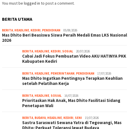
You must be
logged in
to post a comment.
BERITA UTAMA
BERITA
,
HEADLINE
,
KEDIRI
,
PENDIDIKAN
05/08/2026
Mas Dhito Beri Beasiswa Siswa Peraih Medali Emas LKS Nasional
2026
BERITA
,
HEADLINE
,
KEDIRI
,
SOSIAL
20/07/2026
Cabai Jadi Fokus Pembuatan Video AKU HATINYA PKK
Kabupaten Kediri
BERITA
,
HEADLINE
,
PEMERINTAHAN
,
PENDIDIKAN
17/07/2026
Mas Dhito Ingatkan Pentingnya Terapkan Keahlian
setelah Pelatihan Kerja
BERITA
,
HEADLINE
,
SOSIAL
16/07/2026
Prioritaskan Hak Anak, Mas Dhito Fasilitasi Sidang
Penetapan Wali
BERITA
,
BUDAYA
,
HEADLINE
,
KEDIRI
,
SENI
15/07/2026
Sastra Saraswati Sewana Yatra di Tegowangi, Mas
Dhito: Perkuat Toleransi lewat Budaya