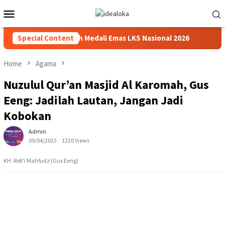
Skip
Mobile
to
Menu
content
iswa Siswa Peraih Medali Emas LKS Nasional 2026
Special Content
Cabai J
Home
Agama
Nuzulul Qur’an Masjid Al Karomah, Gus
Eeng: Jadilah Lautan, Jangan Jadi
Kobokan
Admin
09/04/2023
1220 Views
KH. Rofi'i Mahfudz (Gus Eeng)