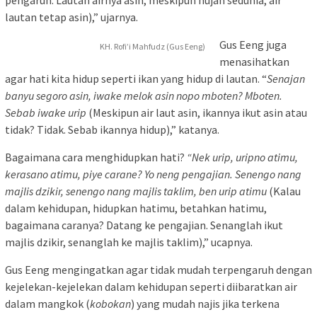
lautan tetap asin),” ujarnya.
Gus Eeng juga
KH. Rofi’i Mahfudz (Gus Eeng)
menasihatkan
agar hati kita hidup seperti ikan yang hidup di lautan. “
Senajan
banyu segoro asin, iwake melok asin nopo mboten?
Mboten.
Sebab iwake urip
(Meskipun air laut asin, ikannya ikut asin atau
tidak? Tidak. Sebab ikannya hidup),” katanya.
Bagaimana cara menghidupkan hati?
“Nek urip, uripno atimu,
kerasano atimu, piye carane? Yo neng pengajian. Senengo nang
majlis dzikir, senengo nang majlis taklim, ben urip atimu
(Kalau
dalam kehidupan, hidupkan hatimu, betahkan hatimu,
bagaimana caranya? Datang ke pengajian. Senanglah ikut
majlis dzikir, senanglah ke majlis taklim),” ucapnya.
Gus Eeng mengingatkan agar tidak mudah terpengaruh dengan
kejelekan-kejelekan dalam kehidupan seperti diibaratkan air
dalam mangkok (
kobokan
) yang mudah najis jika terkena