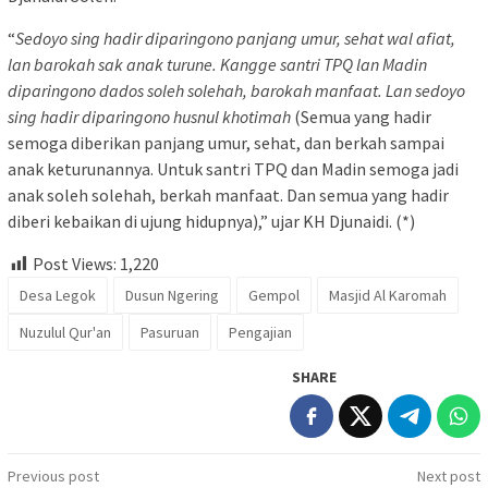
“
Sedoyo sing hadir diparingono panjang umur, sehat wal afiat,
lan barokah sak anak turune. Kangge santri TPQ lan Madin
diparingono dados soleh solehah, barokah manfaat. Lan sedoyo
sing hadir diparingono husnul khotimah
(Semua yang hadir
semoga diberikan panjang umur, sehat, dan berkah sampai
anak keturunannya. Untuk santri TPQ dan Madin semoga jadi
anak soleh solehah, berkah manfaat. Dan semua yang hadir
diberi kebaikan di ujung hidupnya),” ujar KH Djunaidi. (*)
Post Views:
1,220
Desa Legok
Dusun Ngering
Gempol
Masjid Al Karomah
Nuzulul Qur'an
Pasuruan
Pengajian
SHARE
Post
Previous post
Next post