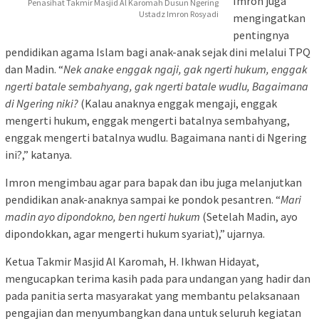
Imron juga
Penasihat Takmir Masjid Al Karomah Dusun Ngering
Ustadz Imron Rosyadi
mengingatkan
pentingnya
pendidikan agama Islam bagi anak-anak sejak dini melalui TPQ
dan Madin. “
Nek anake enggak ngaji, gak ngerti hukum, enggak
ngerti batale sembahyang, gak ngerti batale wudlu, Bagaimana
di Ngering niki?
(Kalau anaknya enggak mengaji, enggak
mengerti hukum, enggak mengerti batalnya sembahyang,
enggak mengerti batalnya wudlu. Bagaimana nanti di Ngering
ini?,” katanya.
Imron mengimbau agar para bapak dan ibu juga melanjutkan
pendidikan anak-anaknya sampai ke pondok pesantren. “
Mari
madin ayo dipondokno, ben ngerti hukum
(Setelah Madin, ayo
dipondokkan, agar mengerti hukum syariat),” ujarnya.
Ketua Takmir Masjid Al Karomah, H. Ikhwan Hidayat,
mengucapkan terima kasih pada para undangan yang hadir dan
pada panitia serta masyarakat yang membantu pelaksanaan
pengajian dan menyumbangkan dana untuk seluruh kegiatan