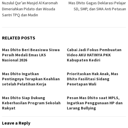
Nuzulul Qur’an Masjid Al Karomah
Mas Dhito Gagas Deklarasi Pelajar
navigation
Dimeriahkan Pidato dan Wisuda
SD, SMP, dan SMA Anti Petasan
Santri TPQ dan Madin
RELATED POSTS
Mas Dhito Beri Beasiswa Siswa
Cabai Jadi Fokus Pembuatan
Peraih Medali Emas LKS
Video AKU HATINYA PKK
Nasional 2026
Kabupaten Kediri
Mas Dhito Ingatkan
Prioritaskan Hak Anak, Mas
Pentingnya Terapkan Keahlian
Dhito Fasilitasi Sidang
setelah Pelatihan Kerja
Penetapan Wali
Mas Dhito Siap Dukung
Pesan Mas Dhito saat MPLS,
Keberhasilan Program Sekolah
Ingatkan Penggunaan HP dan
Rakyat
Larang Bullying
Leave a Reply