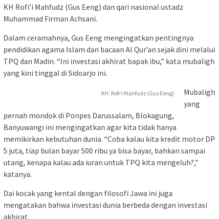
KH Rofi’i Mahfudz (Gus Eeng) dan qari nasional ustadz
Muhammad Firman Achsani.
Dalam ceramahnya, Gus Eeng mengingatkan pentingnya
pendidikan agama Islam dan bacaan Al Qur’an sejak dini melalui
TPQ dan Madin. “Ini investasi akhirat bapak ibu,” kata mubaligh
yang kini tinggal di Sidoarjo ini.
Mubaligh
KH. Rofi’i Mahfudz (Gus Eeng)
yang
pernah mondok di Ponpes Darussalam, Blokagung,
Banyuwangi ini mengingatkan agar kita tidak hanya
memikirkan kebutuhan dunia. “Coba kalau kita kredit motor DP
5 juta, tiap bulan bayar 500 ribu ya bisa bayar, bahkan sampai
utang, kenapa kalau ada iuran untuk TPQ kita mengeluh?,”
katanya.
Dai kocak yang kental dengan filosofi Jawa ini juga
mengatakan bahwa investasi dunia berbeda dengan investasi
akhirat.