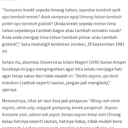
“
Sampean
kredit sepeda limang tahun,
sepedae
tambah
apik
opo
tambah
remek? Anak
sampean
ngaji
limang
tahun
tambah
pinter
opo
tambah goblok
? (Anda kredit sepeda motor lima
tahun sepedanya tambah bagus atau tambah semakin rusak?
Anak anda mengaji lima tahun tambah pintar atau tambah
goblok?,” kata mubaligh kelahiran Jember, 29 September 1981
ini.
Selain itu, alumnus Uinversitas Islam Negeri (UIN) Sunan Ampel
Surabaya ini juga mengingatkan agar kita selalu menjaga hati
agar tetap sabar dan tidak mudah iri. “
Dadio
segoro
,
ojo dadi
kobokan
(Jadilah seperti lautan, jangan jadi mangkok),”
ujarnya.
Menurutnya, sifat air laut bisa jadi pelajaran. “
Wong nek atine
segoro, atine urip, enggak gampang kenek pengaruh. Segoro
banyune asin, udano sak jagat, banyu segoro tetep asin
(Orang
kalau hatinya seperti lautan, hatinya hidup, tidak mudah kena
pengaruh. Lautan airnya asin, meskipun hujan sedunia, air