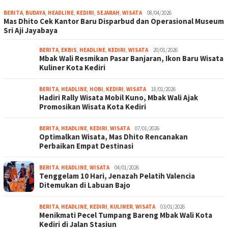
BERITA
,
BUDAYA
,
HEADLINE
,
KEDIRI
,
SEJARAH
,
WISATA
08/04/2026
Mas Dhito Cek Kantor Baru Disparbud dan Operasional Museum
Sri Aji Jayabaya
BERITA
,
EKBIS
,
HEADLINE
,
KEDIRI
,
WISATA
20/01/2026
Mbak Wali Resmikan Pasar Banjaran, Ikon Baru Wisata
Kuliner Kota Kediri
BERITA
,
HEADLINE
,
HOBI
,
KEDIRI
,
WISATA
18/01/2026
Hadiri Rally Wisata Mobil Kuno, Mbak Wali Ajak
Promosikan Wisata Kota Kediri
BERITA
,
HEADLINE
,
KEDIRI
,
WISATA
07/01/2026
Optimalkan Wisata, Mas Dhito Rencanakan
Perbaikan Empat Destinasi
BERITA
,
HEADLINE
,
WISATA
04/01/2026
Tenggelam 10 Hari, Jenazah Pelatih Valencia
Ditemukan di Labuan Bajo
BERITA
,
HEADLINE
,
KEDIRI
,
KULINER
,
WISATA
03/01/2026
Menikmati Pecel Tumpang Bareng Mbak Wali Kota
Kediri di Jalan Stasiun