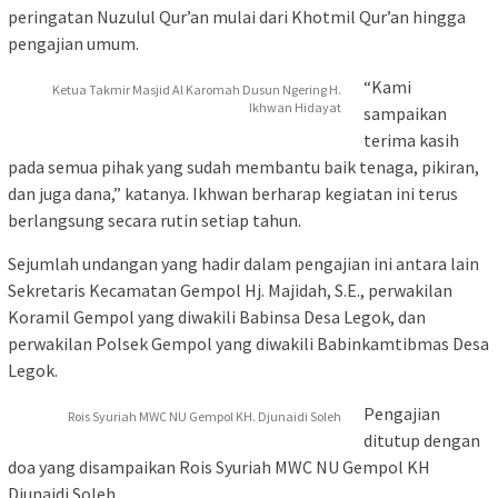
peringatan Nuzulul Qur’an mulai dari Khotmil Qur’an hingga
pengajian umum.
“Kami
Ketua Takmir Masjid Al Karomah Dusun Ngering H.
Ikhwan Hidayat
sampaikan
terima kasih
pada semua pihak yang sudah membantu baik tenaga, pikiran,
dan juga dana,” katanya. Ikhwan berharap kegiatan ini terus
berlangsung secara rutin setiap tahun.
Sejumlah undangan yang hadir dalam pengajian ini antara lain
Sekretaris Kecamatan Gempol Hj. Majidah, S.E., perwakilan
Koramil Gempol yang diwakili Babinsa Desa Legok, dan
perwakilan Polsek Gempol yang diwakili Babinkamtibmas Desa
Legok.
Pengajian
Rois Syuriah MWC NU Gempol KH. Djunaidi Soleh
ditutup dengan
doa yang disampaikan Rois Syuriah MWC NU Gempol KH
Djunaidi Soleh.