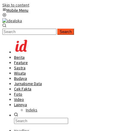
Skip to content
Mobile Menu
Search
Berita
Feature
Sastra
Wisata
Budaya
Jurnalisme Data
Cek Fakta
Foto
Video
Lainnya
Indeks
Headline