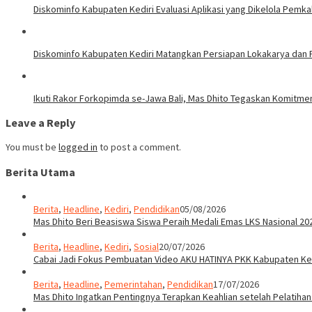
Diskominfo Kabupaten Kediri Evaluasi Aplikasi yang Dikelola Pemk
Diskominfo Kabupaten Kediri Matangkan Persiapan Lokakarya dan P
Ikuti Rakor Forkopimda se-Jawa Bali, Mas Dhito Tegaskan Komitme
Leave a Reply
You must be
logged in
to post a comment.
Berita Utama
Berita
,
Headline
,
Kediri
,
Pendidikan
05/08/2026
Mas Dhito Beri Beasiswa Siswa Peraih Medali Emas LKS Nasional 20
Berita
,
Headline
,
Kediri
,
Sosial
20/07/2026
Cabai Jadi Fokus Pembuatan Video AKU HATINYA PKK Kabupaten Ked
Berita
,
Headline
,
Pemerintahan
,
Pendidikan
17/07/2026
Mas Dhito Ingatkan Pentingnya Terapkan Keahlian setelah Pelatihan