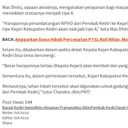
Mas Dhito, sapaan akrabnya, mengatakan pelayanan bagi masyara
menaikkan statusnya menjadi tipe A.
“Harapannya penandatangan NPHD dari Pemkab Kediri ke Kejari K
tipe Kejari Kabupaten Kediri akan naik jadi tipe A,” kata Mas Dhit
BACA:
Anggarkan Dana Hibah Percepatan PTSL Rp5 Miliar, Ma
Selain itu, dikabarkan dalam waktu dekat Kepala Kejari Kabupat
Kediri bisa terus bersinergi.
“Besar harapannya beliau (Kepala Kejari) akan kembali dan yang
Sementara itu, dalam pertemuan tersebut, Kajari Kabupaten Ke
Menurutnya, lahan hibah tersebut akan digunakan untuk gedung 
dan Pemkab Kediri,” tutur Chandra.
(Adv/PKP)
Post Views:
544
Bupati Kediri Hanindhito Himawan Pramana
Mas Dhito
Pemkab Kediri
Tanah 
Writer: Isti Azza
Editor: Isti Azza
Share