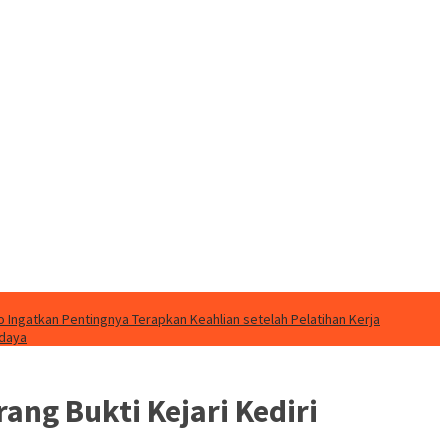
o Ingatkan Pentingnya Terapkan Keahlian setelah Pelatihan Kerja
udaya
ng Bukti Kejari Kediri