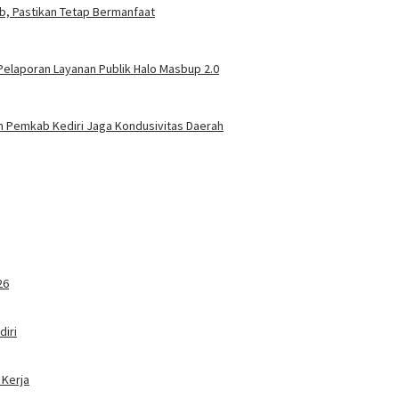
ab, Pastikan Tetap Bermanfaat
elaporan Layanan Publik Halo Masbup 2.0
n Pemkab Kediri Jaga Kondusivitas Daerah
26
iri
 Kerja