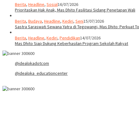
Berita
,
Headline
,
Sosial
16/07/2026
Prioritaskan Hak Anak, Mas Dhito Fasilitasi Sidang Penetapan Wali
Berita
,
Budaya
,
Headline
,
Kediri
,
Seni
15/07/2026
Sastra Saraswati Sewana Yatra di Tegowangi, Mas Dhito: Perkuat T
Berita
,
Headline
,
Kediri
,
Pendidikan
14/07/2026
Mas Dhito Siap Dukung Keberhasilan Program Sekolah Rakyat
@idealokadotcom
@idealoka_educationcenter