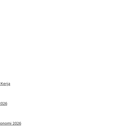
 Kerja
2026
konomi 2026