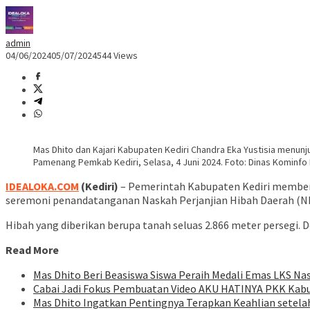
admin
04/06/2024
05/07/2024
544 Views
Mas Dhito dan Kajari Kabupaten Kediri Chandra Eka Yustisia menun
Pamenang Pemkab Kediri, Selasa, 4 Juni 2024. Foto: Dinas Kominfo 
IDEALOKA.COM
(Kediri)
– Pemerintah Kabupaten Kediri memberik
seremoni penandatanganan Naskah Perjanjian Hibah Daerah (NP
Hibah yang diberikan berupa tanah seluas 2.866 meter persegi
Read More
Mas Dhito Beri Beasiswa Siswa Peraih Medali Emas LKS Na
Cabai Jadi Fokus Pembuatan Video AKU HATINYA PKK Kabu
Mas Dhito Ingatkan Pentingnya Terapkan Keahlian setelah