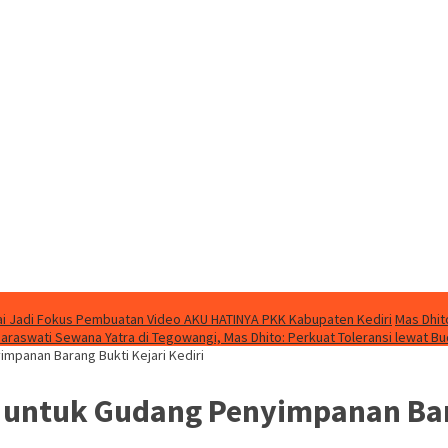
i Jadi Fokus Pembuatan Video AKU HATINYA PKK Kabupaten Kediri
Mas Dhit
Saraswati Sewana Yatra di Tegowangi, Mas Dhito: Perkuat Toleransi lewat B
mpanan Barang Bukti Kejari Kediri
untuk Gudang Penyimpanan Bara