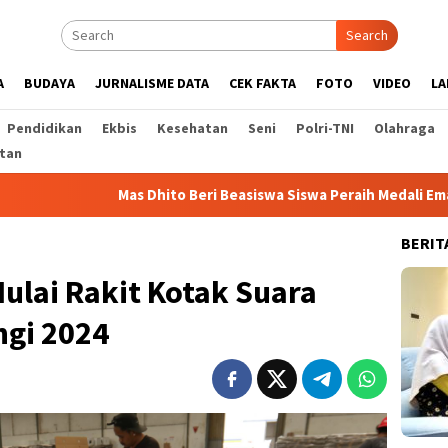
Search
A
BUDAYA
JURNALISME DATA
CEK FAKTA
FOTO
VIDEO
LA
Pendidikan
Ekbis
Kesehatan
Seni
Polri-TNI
Olahraga
tan
Mas Dhito Beri Beasiswa Siswa Peraih Medali Emas LKS Nasional 2
BERIT
ulai Rakit Kotak Suara
gi 2024