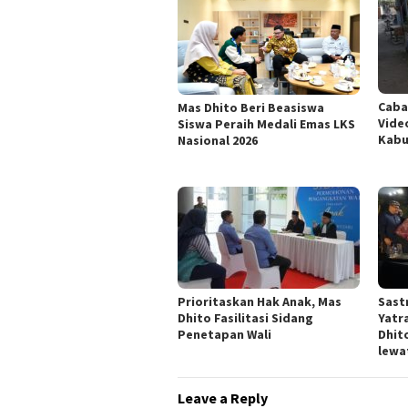
Caba
Mas Dhito Beri Beasiswa
Vide
Siswa Peraih Medali Emas LKS
Kabu
Nasional 2026
Prioritaskan Hak Anak, Mas
Sast
Dhito Fasilitasi Sidang
Yatr
Penetapan Wali
Dhit
lewa
Leave a Reply