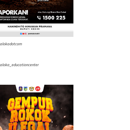
ealokadotcom
aloka_educationcenter