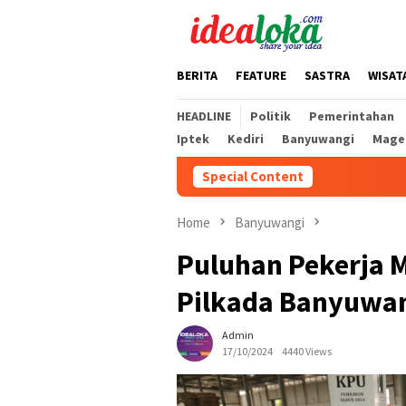
Skip
to
content
BERITA
FEATURE
SASTRA
WISAT
HEADLINE
Politik
Pemerintahan
Iptek
Kediri
Banyuwangi
Mage
Special Content
Home
Banyuwangi
Puluhan Pekerja M
Pilkada Banyuwan
Admin
17/10/2024
4440 Views