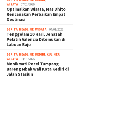
WISATA
07/01/2026
Optimalkan Wisata, Mas Dhito
Rencanakan Perbaikan Empat
Destinasi
BERITA
,
HEADLINE
,
WISATA
04/01/2026
Tenggelam 10 Hari, Jenazah
Pelatih Valencia Ditemukan di
Labuan Bajo
BERITA
,
HEADLINE
,
KEDIRI
,
KULINER
,
WISATA
03/01/2026
Menikmati Pecel Tumpang
Bareng Mbak Wali Kota Kediri di
Jalan Stasiun