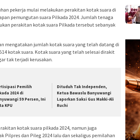
han pekerja mulai melakukan perakitan kotak suara di
apan pemungutan suara Pilkada 2024. Jumlah tenaga
ukan perakitan kotak suara Pilkada tersebut sebanyak
n mengatakan jumlah kotak suara yang telah datang di
4 kotak suara. Kotak suara yang telah selesai dirakit
ar tak terjadi kerusakan.
rtisipasi Pemilih
Dituduh Tak Independen,
lkada 2024 di
Ketua Bawaslu Banyuwangi
nyuwangi 59 Persen, Ini
Laporkan Saksi Gus Makki-Ali
ta KPU
Ruchi
rakitan kotak suara pilkada 2024, namun juga
Pilpres dan Pileg 2024 lalu dan sekaligus pemilahan