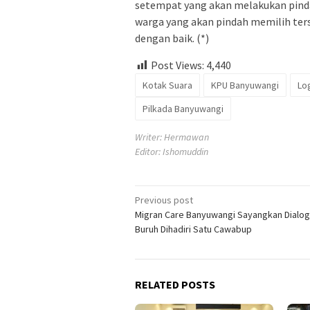
setempat yang akan melakukan pinda
warga yang akan pindah memilih ter
dengan baik. (*)
Post Views:
4,440
Kotak Suara
KPU Banyuwangi
Log
Pilkada Banyuwangi
Writer: Hermawan
Editor: Ishomuddin
Post
Previous post
Migran Care Banyuwangi Sayangkan Dialog
navigation
Buruh Dihadiri Satu Cawabup
RELATED POSTS