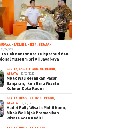
BUDAYA
,
HEADLINE
,
KEDIRI
,
SEJARAH
,
08/04/2026
ito Cek Kantor Baru Disparbud dan
ional Museum Sri Aji Jayabaya
BERITA
,
EKBIS
,
HEADLINE
,
KEDIRI
,
WISATA
20/01/2026
Mbak Wali Resmikan Pasar
Banjaran, Ikon Baru Wisata
Kuliner Kota Kediri
BERITA
,
HEADLINE
,
HOBI
,
KEDIRI
,
WISATA
18/01/2026
Hadiri Rally Wisata Mobil Kuno,
Mbak Wali Ajak Promosikan
Wisata Kota Kediri
BERITA
,
HEADLINE
,
KEDIRI
,