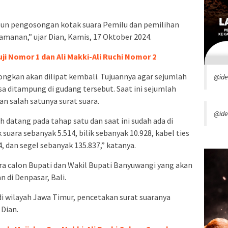
pun pengosongan kotak suara Pemilu dan pemilihan
eamanan,” ujar Dian, Kamis, 17 Oktober 2024.
ji Nomor 1 dan Ali Makki-Ali Ruchi Nomor 2
ongkan akan dilipat kembali. Tujuannya agar sejumlah
@id
sa ditampung di gudang tersebut. Saat ini sejumlah
an salah satunya surat suara.
@ide
h datang pada tahap satu dan saat ini sudah ada di
uara sebanyak 5.514, bilik sebanyak 10.928, kabel ties
4, dan segel sebanyak 135.837,” katanya.
ra calon Bupati dan Wakil Bupati Banyuwangi yang akan
n di Denpasar, Bali.
di wilayah Jawa Timur, pencetakan surat suaranya
 Dian.