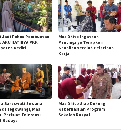
i Jadi Fokus Pembuatan
Mas Dhito Ingatkan
o AKU HATINYA PKK
Pentingnya Terapkan
paten Kediri
Keahlian setelah Pelatihan
Kerja
ra Saraswati Sewana
Mas Dhito Siap Dukung
a di Tegowangi, Mas
Keberhasilan Program
o: Perkuat Toleransi
Sekolah Rakyat
t Budaya