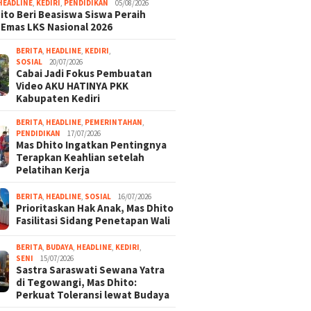
HEADLINE
,
KEDIRI
,
PENDIDIKAN
05/08/2026
ito Beri Beasiswa Siswa Peraih
 Emas LKS Nasional 2026
BERITA
,
HEADLINE
,
KEDIRI
,
SOSIAL
20/07/2026
Cabai Jadi Fokus Pembuatan
Video AKU HATINYA PKK
Kabupaten Kediri
BERITA
,
HEADLINE
,
PEMERINTAHAN
,
PENDIDIKAN
17/07/2026
Mas Dhito Ingatkan Pentingnya
Terapkan Keahlian setelah
Pelatihan Kerja
BERITA
,
HEADLINE
,
SOSIAL
16/07/2026
Prioritaskan Hak Anak, Mas Dhito
Fasilitasi Sidang Penetapan Wali
BERITA
,
BUDAYA
,
HEADLINE
,
KEDIRI
,
SENI
15/07/2026
Sastra Saraswati Sewana Yatra
di Tegowangi, Mas Dhito:
Perkuat Toleransi lewat Budaya