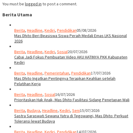
You must be
logged in
to post a comment.
Berita Utama
Berita
,
Headline
,
Kediri
,
Pendidikan
05/08/2026
Mas Dhito Beri Beasiswa Siswa Peraih Medali Emas LKS Nasional
2026
Berita
,
Headline
,
Kediri
,
Sosial
20/07/2026
Cabai Jadi Fokus Pembuatan Video AKU HATINYA PKK Kabupaten
Kediri
Berita
,
Headline
,
Pemerintahan
,
Pendidikan
17/07/2026
Mas Dhito Ingatkan Pentingnya Terapkan Keahlian setelah
Pelatihan Kerja
Berita
,
Headline
,
Sosial
16/07/2026
Prioritaskan Hak Anak, Mas Dhito Fasilitasi Sidang Penetapan Wali
Berita
,
Budaya
,
Headline
,
Kediri
,
Seni
15/07/2026
Sastra Saraswati Sewana Yatra di Tegowangi, Mas Dhito: Perkuat
Toleransi lewat Budaya
Berita
,
Headline
,
Kediri
,
Pendidikan
14/07/2026