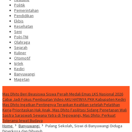
Politik
Pemerintahan
Pendidikan
Ekbis
Kesehatan
Seni
Polri-TNI
Olahraga
Sejarah
Kuliner
Otomotif
Iptek
Kediri
Banyuwangi
Magetan
Special Content
Mas Dhito Beri Beasiswa Siswa Peraih Medali Emas LKS Nasional 2026
Cabai Jadi Fokus Pembuatan Video AKU HATINYA PKK Kabupaten Kediri
Mas Dhito Ingatkan Pentingnya Terapkan Keahlian setelah Pelatihan
Kerja
Prioritaskan Hak Anak, Mas Dhito Fasilitasi Sidang Penetapan Wali
Sastra Saraswati Sewana Yatra di Tegowangi, Mas Dhito: Perkuat
Toleransi lewat Budaya
Home
Banyuwangi
Pulang Sekolah, Siswi di Banyuwangi Diduga
Diperkosa dan Dibunuh