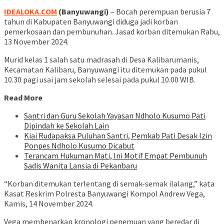
IDEALOKA.COM
(Banyuwangi)
– Bocah perempuan berusia 7
tahun di Kabupaten Banyuwangi diduga jadi korban
pemerkosaan dan pembunuhan. Jasad korban ditemukan Rabu,
13 November 2024.
Murid kelas 1 salah satu madrasah di Desa Kalibarumanis,
Kecamatan Kalibaru, Banyuwangi itu ditemukan pada pukul
10.30 pagi usai jam sekolah selesai pada pukul 10.00 WIB.
Read More
Santri dan Guru Sekolah Yayasan Ndholo Kusumo Pati
Dipindah ke Sekolah Lain
Kiai Rudapaksa Puluhan Santri, Pemkab Pati Desak Izin
Ponpes Ndholo Kusumo Dicabut
Terancam Hukuman Mati, Ini Motif Empat Pembunuh
Sadis Wanita Lansia di Pekanbaru
“Korban ditemukan terlentang di semak-semak ilalang,” kata
Kasat Reskrim Polresta Banyuwangi Kompol Andrew Vega,
Kamis, 14 November 2024.
Vega membenarkan kronologi penemuan yang beredar di