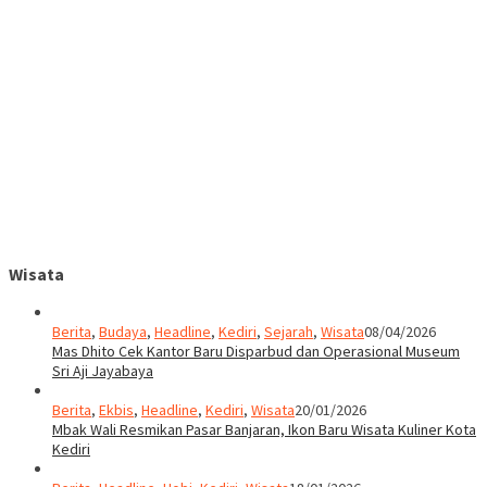
Wisata
Berita
,
Budaya
,
Headline
,
Kediri
,
Sejarah
,
Wisata
08/04/2026
Mas Dhito Cek Kantor Baru Disparbud dan Operasional Museum
Sri Aji Jayabaya
Berita
,
Ekbis
,
Headline
,
Kediri
,
Wisata
20/01/2026
Mbak Wali Resmikan Pasar Banjaran, Ikon Baru Wisata Kuliner Kota
Kediri