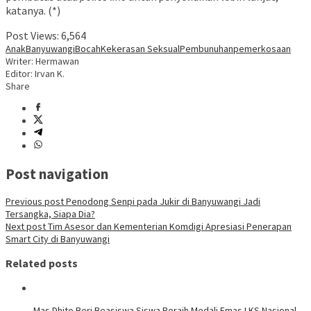
katanya. (*)
Post Views:
6,564
Anak
Banyuwangi
Bocah
Kekerasan Seksual
Pembunuhan
pemerkosaan
Writer: Hermawan
Editor: Irvan K.
Share
Post navigation
Previous post
Penodong Senpi pada Jukir di Banyuwangi Jadi
Tersangka, Siapa Dia?
Next post
Tim Asesor dan Kementerian Komdigi Apresiasi Penerapan
Smart City di Banyuwangi
Related posts
Mas Dhito Beri Beasiswa Siswa Peraih Medali Emas LKS Nasional