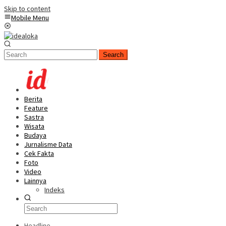
Skip to content
Mobile Menu
Search
Berita
Feature
Sastra
Wisata
Budaya
Jurnalisme Data
Cek Fakta
Foto
Video
Lainnya
Indeks
Headline