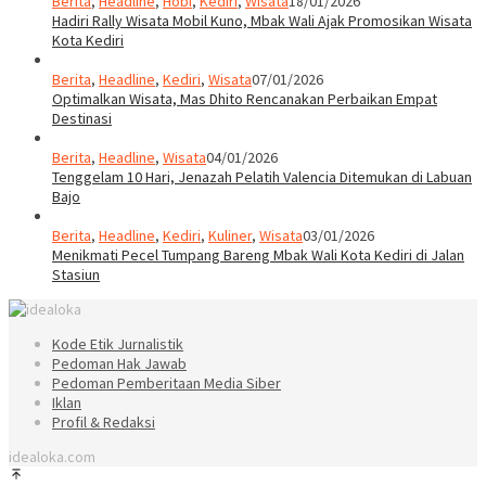
Berita
,
Headline
,
Hobi
,
Kediri
,
Wisata
18/01/2026
Hadiri Rally Wisata Mobil Kuno, Mbak Wali Ajak Promosikan Wisata
Kota Kediri
Berita
,
Headline
,
Kediri
,
Wisata
07/01/2026
Optimalkan Wisata, Mas Dhito Rencanakan Perbaikan Empat
Destinasi
Berita
,
Headline
,
Wisata
04/01/2026
Tenggelam 10 Hari, Jenazah Pelatih Valencia Ditemukan di Labuan
Bajo
Berita
,
Headline
,
Kediri
,
Kuliner
,
Wisata
03/01/2026
Menikmati Pecel Tumpang Bareng Mbak Wali Kota Kediri di Jalan
Stasiun
Kode Etik Jurnalistik
Pedoman Hak Jawab
Pedoman Pemberitaan Media Siber
Iklan
Profil & Redaksi
idealoka.com