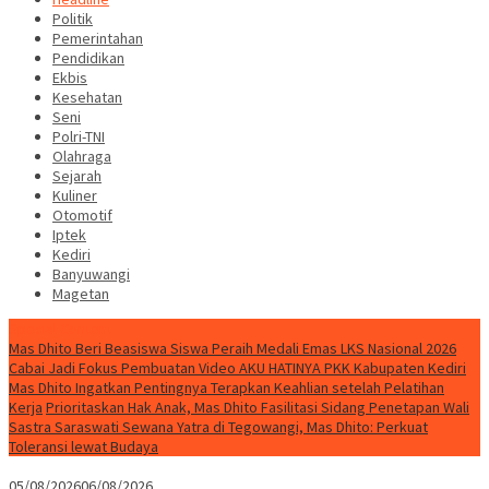
Politik
Pemerintahan
Pendidikan
Ekbis
Kesehatan
Seni
Polri-TNI
Olahraga
Sejarah
Kuliner
Otomotif
Iptek
Kediri
Banyuwangi
Magetan
Special Content
Mas Dhito Beri Beasiswa Siswa Peraih Medali Emas LKS Nasional 2026
Cabai Jadi Fokus Pembuatan Video AKU HATINYA PKK Kabupaten Kediri
Mas Dhito Ingatkan Pentingnya Terapkan Keahlian setelah Pelatihan
Kerja
Prioritaskan Hak Anak, Mas Dhito Fasilitasi Sidang Penetapan Wali
Sastra Saraswati Sewana Yatra di Tegowangi, Mas Dhito: Perkuat
Toleransi lewat Budaya
05/08/2026
06/08/2026