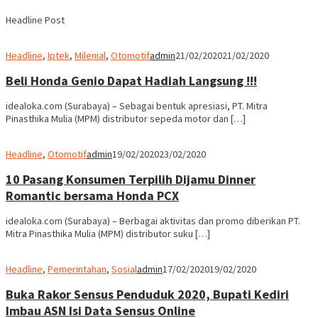
Headline Post
Headline
,
Iptek
,
Milenial
,
Otomotif
admin
21/02/2020
21/02/2020
Beli Honda Genio Dapat Hadiah Langsung !!!
idealoka.com (Surabaya) – Sebagai bentuk apresiasi, PT. Mitra
Pinasthika Mulia (MPM) distributor sepeda motor dan […]
Headline
,
Otomotif
admin
19/02/2020
23/02/2020
10 Pasang Konsumen Terpilih Dijamu Dinner
Romantic bersama Honda PCX
idealoka.com (Surabaya) – Berbagai aktivitas dan promo diberikan PT.
Mitra Pinasthika Mulia (MPM) distributor suku […]
Headline
,
Pemerintahan
,
Sosial
admin
17/02/2020
19/02/2020
Buka Rakor Sensus Penduduk 2020, Bupati Kediri
Imbau ASN Isi Data Sensus Online