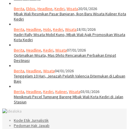
Berita
,
Ekbis
,
Headline
,
Kediri
,
Wisata
20/01/2026
Mbak Wali Resmikan Pasar Banjaran, Ikon Baru Wisata Kuliner Kota
Kediri
Berita
,
Headline
,
Hobi
,
Kediri
,
Wisata
18/01/2026
Hadiri Rally Wisata Mobil Kuno, Mbak Wali Ajak Promosikan Wisata
Kota Kediri
Berita
,
Headline
,
Kediri
,
Wisata
07/01/2026
Optimalkan Wisata, Mas Dhito Rencanakan Perbaikan Empat
Destinasi
Berita
,
Headline
,
Wisata
04/01/2026
Tenggelam 10 Hari, Jenazah Pelatih Valencia Ditemukan di Labuan
Bajo
Berita
,
Headline
,
Kediri
,
Kuliner
,
Wisata
03/01/2026
Menikmati Pecel Tumpang Bareng Mbak Wali Kota Kediri di Jalan
Stasiun
Kode Etik Jurnalistik
Pedoman Hak Jawab