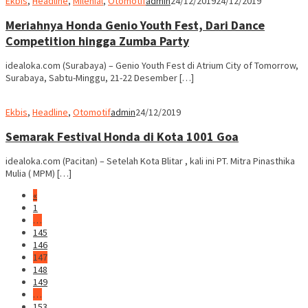
Ekbis
,
Headline
,
Milenial
,
Otomotif
admin
24/12/2019
24/12/2019
Meriahnya Honda Genio Youth Fest, Dari Dance
Competition hingga Zumba Party
idealoka.com (Surabaya) – Genio Youth Fest di Atrium City of Tomorrow,
Surabaya, Sabtu-Minggu, 21-22 Desember […]
Ekbis
,
Headline
,
Otomotif
admin
24/12/2019
Semarak Festival Honda di Kota 1001 Goa
idealoka.com (Pacitan) – Setelah Kota Blitar , kali ini PT. Mitra Pinasthika
Mulia ( MPM) […]
«
1
…
145
146
147
148
149
…
153