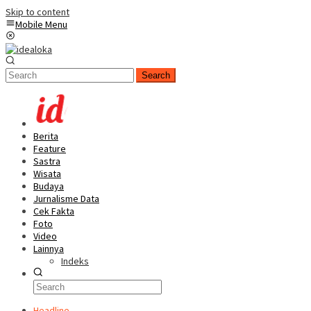
Skip to content
Mobile Menu
Search
Berita
Feature
Sastra
Wisata
Budaya
Jurnalisme Data
Cek Fakta
Foto
Video
Lainnya
Indeks
Headline