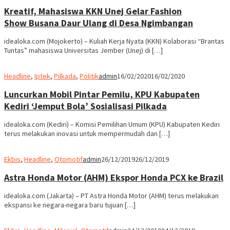
Kreatif, Mahasiswa KKN Unej Gelar Fashion
Show Busana Daur Ulang di Desa Ngimbangan
idealoka.com (Mojokerto) – Kuliah Kerja Nyata (KKN) Kolaborasi “Brantas
Tuntas” mahasiswa Universitas Jember (Unej) di […]
Headline
,
Iptek
,
Pilkada
,
Politik
admin
16/02/2020
16/02/2020
Luncurkan Mobil Pintar Pemilu, KPU Kabupaten
Kediri ‘Jemput Bola’ Sosialisasi Pilkada
idealoka.com (Kediri) – Komisi Pemilihan Umum (KPU) Kabupaten Kediri
terus melakukan inovasi untuk mempermudah dan […]
Ekbis
,
Headline
,
Otomotif
admin
26/12/2019
26/12/2019
Astra Honda Motor (AHM) Ekspor Honda PCX ke Brazil
idealoka.com (Jakarta) – PT Astra Honda Motor (AHM) terus melakukan
ekspansi ke negara-negara baru tujuan […]