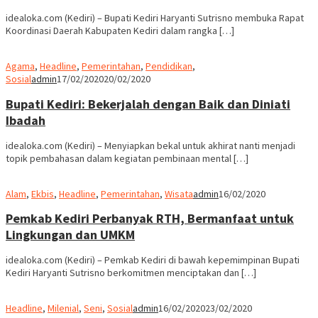
idealoka.com (Kediri) – Bupati Kediri Haryanti Sutrisno membuka Rapat
Koordinasi Daerah Kabupaten Kediri dalam rangka […]
Agama
,
Headline
,
Pemerintahan
,
Pendidikan
,
Sosial
admin
17/02/2020
20/02/2020
Bupati Kediri: Bekerjalah dengan Baik dan Diniati
Ibadah
idealoka.com (Kediri) – Menyiapkan bekal untuk akhirat nanti menjadi
topik pembahasan dalam kegiatan pembinaan mental […]
Alam
,
Ekbis
,
Headline
,
Pemerintahan
,
Wisata
admin
16/02/2020
Pemkab Kediri Perbanyak RTH, Bermanfaat untuk
Lingkungan dan UMKM
idealoka.com (Kediri) – Pemkab Kediri di bawah kepemimpinan Bupati
Kediri Haryanti Sutrisno berkomitmen menciptakan dan […]
Headline
,
Milenial
,
Seni
,
Sosial
admin
16/02/2020
23/02/2020