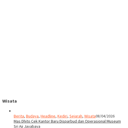
Wisata
Berita
,
Budaya
,
Headline
,
Kediri
,
Sejarah
,
Wisata
08/04/2026
Mas Dhito Cek Kantor Baru Disparbud dan Operasional Museum
Sri Aji Jayabaya