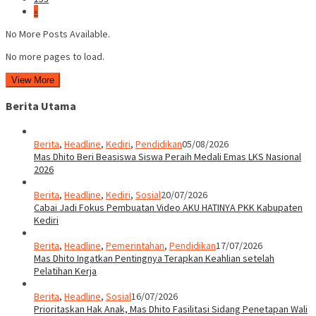
»
No More Posts Available.
No more pages to load.
View More
Berita Utama
Berita
,
Headline
,
Kediri
,
Pendidikan
05/08/2026
Mas Dhito Beri Beasiswa Siswa Peraih Medali Emas LKS Nasional
2026
Berita
,
Headline
,
Kediri
,
Sosial
20/07/2026
Cabai Jadi Fokus Pembuatan Video AKU HATINYA PKK Kabupaten
Kediri
Berita
,
Headline
,
Pemerintahan
,
Pendidikan
17/07/2026
Mas Dhito Ingatkan Pentingnya Terapkan Keahlian setelah
Pelatihan Kerja
Berita
,
Headline
,
Sosial
16/07/2026
Prioritaskan Hak Anak, Mas Dhito Fasilitasi Sidang Penetapan Wali