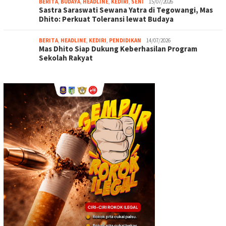
BERITA
,
BUDAYA
,
HEADLINE
,
KEDIRI
,
SENI
15/07/2026
Sastra Saraswati Sewana Yatra di Tegowangi, Mas
Dhito: Perkuat Toleransi lewat Budaya
BERITA
,
HEADLINE
,
KEDIRI
,
PENDIDIKAN
14/07/2026
Mas Dhito Siap Dukung Keberhasilan Program
Sekolah Rakyat