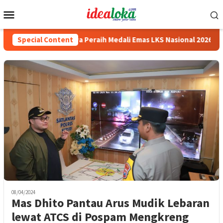
Skip
Mobile
to
Menu
content
 Beasiswa Siswa Peraih Medali Emas LKS Nasional 2026
Special Content
Ca
08/04/2024
Mas Dhito Pantau Arus Mudik Lebaran
lewat ATCS di Pospam Mengkreng