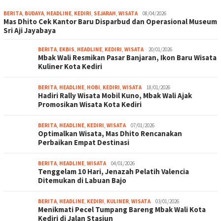
BERITA
,
BUDAYA
,
HEADLINE
,
KEDIRI
,
SEJARAH
,
WISATA
08/04/2026
Mas Dhito Cek Kantor Baru Disparbud dan Operasional Museum
Sri Aji Jayabaya
BERITA
,
EKBIS
,
HEADLINE
,
KEDIRI
,
WISATA
20/01/2026
Mbak Wali Resmikan Pasar Banjaran, Ikon Baru Wisata
Kuliner Kota Kediri
BERITA
,
HEADLINE
,
HOBI
,
KEDIRI
,
WISATA
18/01/2026
Hadiri Rally Wisata Mobil Kuno, Mbak Wali Ajak
Promosikan Wisata Kota Kediri
BERITA
,
HEADLINE
,
KEDIRI
,
WISATA
07/01/2026
Optimalkan Wisata, Mas Dhito Rencanakan
Perbaikan Empat Destinasi
BERITA
,
HEADLINE
,
WISATA
04/01/2026
Tenggelam 10 Hari, Jenazah Pelatih Valencia
Ditemukan di Labuan Bajo
BERITA
,
HEADLINE
,
KEDIRI
,
KULINER
,
WISATA
03/01/2026
Menikmati Pecel Tumpang Bareng Mbak Wali Kota
Kediri di Jalan Stasiun