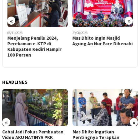
«
»
06/11/2023
29/08/2023
2
Menjelang Pemilu 2024,
Mas Dhito Ingin Masjid
B
Perekaman e-KTP di
Agung An Nur Pare Dibenahi
M
Kabupaten Kediri Hampir
100 Persen
D
HEADLINES
«
»
Cabai Jadi Fokus Pembuatan
Mas Dhito Ingatkan
Video AKU HATINYA PKK
Pentingnya Terapkan