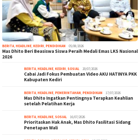
BERITA
,
HEADLINE
,
KEDIRI
,
PENDIDIKAN
05/08/2026
Mas Dhito Beri Beasiswa Siswa Peraih Medali Emas LKS Nasional
2026
BERITA
,
HEADLINE
,
KEDIRI
,
SOSIAL
20/07/2026
Cabai Jadi Fokus Pembuatan Video AKU HATINYA PKK
Kabupaten Kediri
BERITA
,
HEADLINE
,
PEMERINTAHAN
,
PENDIDIKAN
17/07/2026
Mas Dhito Ingatkan Pentingnya Terapkan Keahlian
setelah Pelatihan Kerja
BERITA
,
HEADLINE
,
SOSIAL
16/07/2026
Prioritaskan Hak Anak, Mas Dhito Fasilitasi Sidang
Penetapan Wali