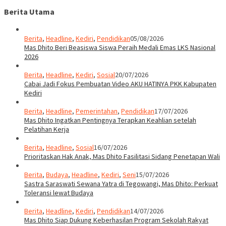
Berita Utama
Berita
,
Headline
,
Kediri
,
Pendidikan
05/08/2026
Mas Dhito Beri Beasiswa Siswa Peraih Medali Emas LKS Nasional
2026
Berita
,
Headline
,
Kediri
,
Sosial
20/07/2026
Cabai Jadi Fokus Pembuatan Video AKU HATINYA PKK Kabupaten
Kediri
Berita
,
Headline
,
Pemerintahan
,
Pendidikan
17/07/2026
Mas Dhito Ingatkan Pentingnya Terapkan Keahlian setelah
Pelatihan Kerja
Berita
,
Headline
,
Sosial
16/07/2026
Prioritaskan Hak Anak, Mas Dhito Fasilitasi Sidang Penetapan Wali
Berita
,
Budaya
,
Headline
,
Kediri
,
Seni
15/07/2026
Sastra Saraswati Sewana Yatra di Tegowangi, Mas Dhito: Perkuat
Toleransi lewat Budaya
Berita
,
Headline
,
Kediri
,
Pendidikan
14/07/2026
Mas Dhito Siap Dukung Keberhasilan Program Sekolah Rakyat