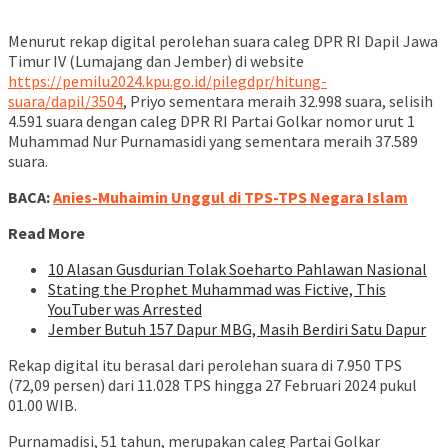
Menurut rekap digital perolehan suara caleg DPR RI Dapil Jawa
Timur IV (Lumajang dan Jember) di website
https://pemilu2024.kpu.go.id/pilegdpr/hitung-
suara/dapil/3504
, Priyo sementara meraih 32.998 suara, selisih
4.591 suara dengan caleg DPR RI Partai Golkar nomor urut 1
Muhammad Nur Purnamasidi yang sementara meraih 37.589
suara.
BACA:
Anies-Muhaimin Unggul di TPS-TPS Negara Islam
Read More
10 Alasan Gusdurian Tolak Soeharto Pahlawan Nasional
Stating the Prophet Muhammad was Fictive, This
YouTuber was Arrested
Jember Butuh 157 Dapur MBG, Masih Berdiri Satu Dapur
Rekap digital itu berasal dari perolehan suara di 7.950 TPS
(72,09 persen) dari 11.028 TPS hingga 27 Februari 2024 pukul
01.00 WIB.
Purnamadisi, 51 tahun, merupakan caleg Partai Golkar