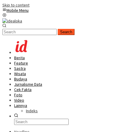
Skip to content
Mobile Menu
Search
Berita
Feature
Sastra
Wisata
Budaya
Jurnalisme Data
Cek Fakta
Foto
Video
Lainnya
Indeks
Headline