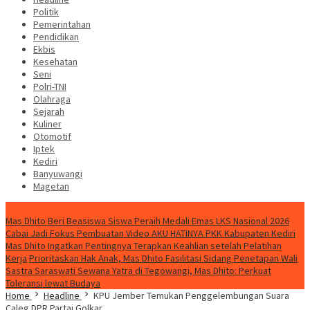
Politik
Pemerintahan
Pendidikan
Ekbis
Kesehatan
Seni
Polri-TNI
Olahraga
Sejarah
Kuliner
Otomotif
Iptek
Kediri
Banyuwangi
Magetan
Special Content
Mas Dhito Beri Beasiswa Siswa Peraih Medali Emas LKS Nasional 2026
Cabai Jadi Fokus Pembuatan Video AKU HATINYA PKK Kabupaten Kediri
Mas Dhito Ingatkan Pentingnya Terapkan Keahlian setelah Pelatihan
Kerja
Prioritaskan Hak Anak, Mas Dhito Fasilitasi Sidang Penetapan Wali
Sastra Saraswati Sewana Yatra di Tegowangi, Mas Dhito: Perkuat
Toleransi lewat Budaya
Home
Headline
KPU Jember Temukan Penggelembungan Suara
Caleg DPR Partai Golkar