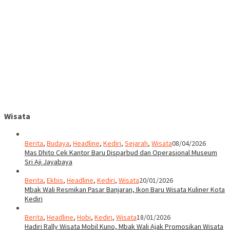
Wisata
Berita
,
Budaya
,
Headline
,
Kediri
,
Sejarah
,
Wisata
08/04/2026
Mas Dhito Cek Kantor Baru Disparbud dan Operasional Museum
Sri Aji Jayabaya
Berita
,
Ekbis
,
Headline
,
Kediri
,
Wisata
20/01/2026
Mbak Wali Resmikan Pasar Banjaran, Ikon Baru Wisata Kuliner Kota
Kediri
Berita
,
Headline
,
Hobi
,
Kediri
,
Wisata
18/01/2026
Hadiri Rally Wisata Mobil Kuno, Mbak Wali Ajak Promosikan Wisata