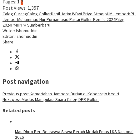
Pages:
1
2
Post Views:
1,357
Caleg Curang
Caleg Golkar
Dapil Jatim IV
Dwi Priyo Atmojo
HMI
Jember
KPU
Jember
Muhammad Nur Purnamasidi
Partai Golkar
Pemilu 2024
Pileg
2024
PMII
PPK Sumberbaru
Writer: Ishomuddin
Editor: Ishomuddin
Share
Post navigation
Previous post
Kemeriahan Jambore Durian di Kebonrejo Kediri
Next post
Modus Manipulasi Suara Caleg DPR Golkar
Related posts
Mas Dhito Beri Beasiswa Siswa Peraih Medali Emas LKS Nasional
2026